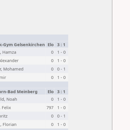
k-Gym Gelsenkirchen
Elo
3 : 1
p, Hamza
0
1 - 0
Alexander
0
1 - 0
r, Mohamed
0
0 - 1
Emir
0
1 - 0
rn-Bad Meinberg
Elo
3 : 1
ld, Noah
0
1 - 0
 Felix
797
1 - 0
oritz
0
0 - 1
, Florian
0
1 - 0