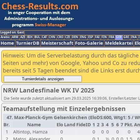
Logged on: Gast
Arabic
ARM
AZE
BIH
BUL
CAT
CHN
CRO
CZE
DEN
ENG
ESP
FAI
FIN
FRA
GER
GRE
INA
I
Home
TurnierDB
Meisterschaft
Foto-Galerie
Meldekartei
El
Hinweis: Um die Serverbelastung durch das tägliche D
Seiten und mehr) von Google, Yahoo und Co zu reduz
bereits seit 5 Tagen beendet sind die Links erst dur
NRW Landesfinale WK IV 2025
Die Seite wurde zuletzt aktualisiert am 29.03.2025 16:39:06, Ersteller/Letzte
Teamaufstellung mit Einzelergebnissen
47. Max-Planck-Gym Gelsenkirchen (EloDS:600, Wtg1: 5 / Wt
Br.
Name
Elo
Land
FideID
1
2
3
4
5
6
7
Pkt.
An
1
Altintop, Hamza
0
0
0
0
0
0
4
2
Matos, Alexander
0
0
1
½
0
0
0
1,5
6