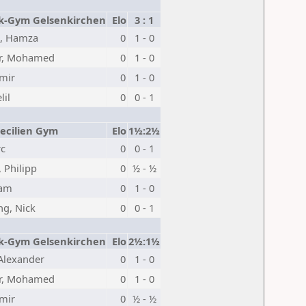
k-Gym Gelsenkirchen
Elo
3 : 1
p, Hamza
0
1 - 0
r, Mohamed
0
1 - 0
Emir
0
1 - 0
lil
0
0 - 1
ecilien Gym
Elo
1½:2½
rc
0
0 - 1
, Philipp
0
½ - ½
Sam
0
1 - 0
ng, Nick
0
0 - 1
k-Gym Gelsenkirchen
Elo
2½:1½
Alexander
0
1 - 0
r, Mohamed
0
1 - 0
Emir
0
½ - ½