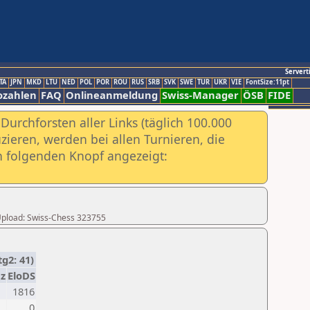
Servert
TA
JPN
MKD
LTU
NED
POL
POR
ROU
RUS
SRB
SVK
SWE
TUR
UKR
VIE
FontSize:11pt
ozahlen
FAQ
Onlineanmeldung
Swiss-Manager
ÖSB
FIDE
urchforsten aller Links (täglich 100.000
ieren, werden bei allen Turnieren, die
ch folgenden Knopf angezeigt:
r Upload: Swiss-Chess 323755
g2: 41)
z
EloDS
1816
0