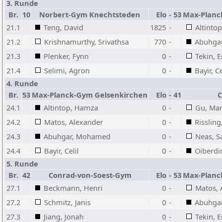
3. Runde
Br.
10
Norbert-Gym Knechtsteden
Elo
-
53
Max-Planc
21.1
Teng, David
1825
-
Altinto
21.2
Krishnamurthy, Srivathsa
770
-
Abuhga
21.3
Plenker, Fynn
0
-
Tekin, 
21.4
Selimi, Agron
0
-
Bayir, Ce
4. Runde
Br.
53
Max-Planck-Gym Gelsenkirchen
Elo
-
41
C
24.1
Altintop, Hamza
0
-
Gu, Ma
24.2
Matos, Alexander
0
-
Rissling
24.3
Abuhgar, Mohamed
0
-
Neas, 
24.4
Bayir, Celil
0
-
Oiberdi
5. Runde
Br.
42
Conrad-von-Soest-Gym
Elo
-
53
Max-Planc
27.1
Beckmann, Henri
0
-
Matos, 
27.2
Schmitz, Janis
0
-
Abuhga
27.3
Jiang, Jonah
0
-
Tekin, 