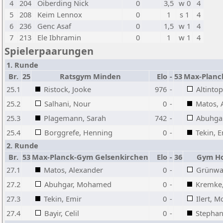
4
204
Oiberding Nick
0
3,5
w 0
4
5
208
Keim Lennox
0
1
s 1
4
6
236
Genc Asaf
0
1,5
w 1
4
7
213
Ele Ibhramin
0
1
w 1
4
Spielerpaarungen
1. Runde
Br.
25
Ratsgym Minden
Elo
-
53
Max-Planc
25.1
Ristock, Jooke
976
-
Altinto
25.2
Salhani, Nour
0
-
Matos, 
25.3
Plagemann, Sarah
742
-
Abuhga
25.4
Borggrefe, Henning
0
-
Tekin, 
2. Runde
Br.
53
Max-Planck-Gym Gelsenkirchen
Elo
-
36
Gym Ho
27.1
Matos, Alexander
0
-
Grünwa
27.2
Abuhgar, Mohamed
0
-
Kremke,
27.3
Tekin, Emir
0
-
Ilert, M
27.4
Bayir, Celil
0
-
Stephan