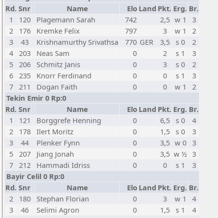
Rd.
Snr
Name
Elo
Land
Pkt.
Erg.
Br.
1
120
Plagemann Sarah
742
2,5
w 1
3
2
176
Kremke Felix
797
3
w 1
2
3
43
Krishnamurthy Srivathsa
770
GER
3,5
s 0
2
4
203
Neas Sam
0
2
s 1
3
5
206
Schmitz Janis
0
3
s 0
2
6
235
Knorr Ferdinand
0
0
s 1
3
7
211
Dogan Faith
0
0
w 1
2
Tekin Emir 0 Rp:0
Rd.
Snr
Name
Elo
Land
Pkt.
Erg.
Br.
1
121
Borggrefe Henning
0
6,5
s 0
4
2
178
Ilert Moritz
0
1,5
s 0
3
3
44
Plenker Fynn
0
3,5
w 0
3
5
207
Jiang Jonah
0
3,5
w ½
3
7
212
Hammadi Idriss
0
0
s 1
3
Bayir Celil 0 Rp:0
Rd.
Snr
Name
Elo
Land
Pkt.
Erg.
Br.
2
180
Stephan Florian
0
3
w 1
4
3
46
Selimi Agron
0
1,5
s 1
4