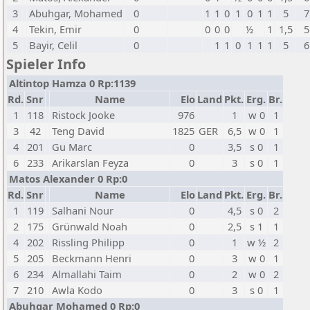
3
Abuhgar, Mohamed
0
1
1
0
1
0
1
1
5
7
4
Tekin, Emir
0
0
0
0
½
1
1,5
5
5
Bayir, Celil
0
1
1
0
1
1
1
5
6
Spieler Info
Altintop Hamza 0 Rp:1139
Rd.
Snr
Name
Elo
Land
Pkt.
Erg.
Br.
1
118
Ristock Jooke
976
1
w 0
1
3
42
Teng David
1825
GER
6,5
w 0
1
4
201
Gu Marc
0
3,5
s 0
1
6
233
Arikarslan Feyza
0
3
s 0
1
Matos Alexander 0 Rp:0
Rd.
Snr
Name
Elo
Land
Pkt.
Erg.
Br.
1
119
Salhani Nour
0
4,5
s 0
2
2
175
Grünwald Noah
0
2,5
s 1
1
4
202
Rissling Philipp
0
1
w ½
2
5
205
Beckmann Henri
0
3
w 0
1
6
234
Almallahi Taim
0
2
w 0
2
7
210
Awla Kodo
0
3
s 0
1
Abuhgar Mohamed 0 Rp:0