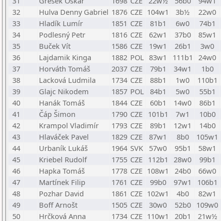
31
Gřešek Oskar
1698
CZE
22w½
56b0
94w1
32
Hulva Denny Gabriel
1876
CZE
104w1
3b½
22w0
33
Hladík Lumír
1851
CZE
81b1
6w0
74b1
34
Podlesný Petr
1816
CZE
62w1
37b0
85w1
35
Buček Vít
1586
CZE
19w1
26b1
3w0
36
Lajdamik Kinga
1882
POL
83w1
111b1
24w0
37
Horváth Tomáš
2037
CZE
79b1
34w1
1b0
38
Lacková Ludmila
1734
CZE
88b1
1w0
110b1
39
Glajc Nikodem
1857
POL
84b1
5w0
55b1
40
Hanák Tomáš
1844
CZE
60b1
14w0
86b1
41
Čáp Šimon
1790
CZE
101b1
7w1
10b0
42
Krampol Vladimír
1793
CZE
89b1
12w1
14b0
43
Hlaváček Pavel
1829
CZE
87w1
8b0
105w1
44
Urbaník Lukáš
1964
SVK
57w0
95b1
58w1
45
Kriebel Rudolf
1755
CZE
112b1
28w0
99b1
46
Hapka Tomáš
1778
CZE
108w1
24b0
66w0
47
Martínek Filip
1761
CZE
99b0
97w1
106b1
48
Pozhar David
1861
CZE
102w1
4b0
82w1
49
Boff Arnošt
1505
CZE
30w0
52b0
109w0
50
Hrčková Anna
1734
CZE
110w1
20b1
21w½