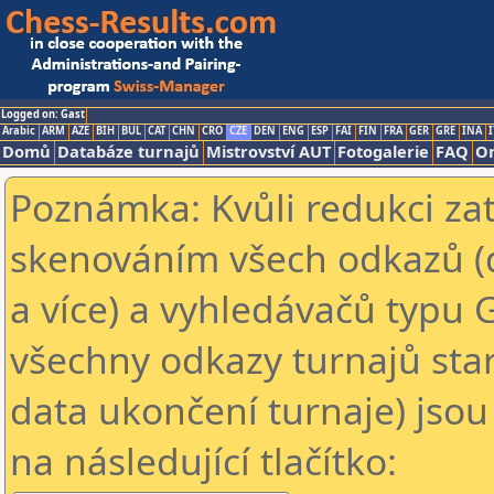
Logged on: Gast
Arabic
ARM
AZE
BIH
BUL
CAT
CHN
CRO
CZE
DEN
ENG
ESP
FAI
FIN
FRA
GER
GRE
INA
I
Domů
Databáze turnajů
Mistrovství AUT
Fotogalerie
FAQ
On
Poznámka: Kvůli redukci za
skenováním všech odkazů (
a více) a vyhledávačů typu 
všechny odkazy turnajů star
data ukončení turnaje) jsou
na následující tlačítko: