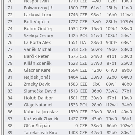
70
Nešpor Ivan
1710
CZE
4w0
102b1
19w0
71
Folwarczný Jiří
1800
CZE
61w1
25b½
11w0
72
Lacková Lucie
1746
CZE
98w1
16b0
111w1
73
Boff Vojtěch
1727
CZE
3w0
83b½
107b½
74
Böhm Ondřej
1534
CZE
16w0
109b1
33w0
75
Szeliga Cezary
1425
POL
51w0
103b1
54w1
76
La Porta Alex
1551
ITA
23w0
94b½
63w1
77
Vaněk Michal
1513
CZE
56w½
19b0
83w0
78
Barčik Peter
1575
CZE
24w0
91b1
30w0
79
Kilián Zdeněk
1628
CZE
37w0
87b1
26w0
80
Glacner Karel
1594
CZE
12b0
61w0
89b0
81
Najdek Jonáš
1464
CZE
33w0
92b0
64w0
82
Zmelty David
1583
CZE
9b0
89w1
48b0
83
Slamečka David
1513
CZE
36b0
73w½
77b1
84
Holub Dalibor
1501
CZE
39w0
67b1
13w0
85
Glajc Nataniel
1533
POL
28b0
112w1
34b0
86
Kubelka Jaroslav
1530
CZE
20w0
98b1
40w0
87
Kožušník Zbyněk
1427
CZE
43b0
79w0
96b1
88
Olšar Štěpán
0
CZE
38w0
66b0
102w1
89
Tarielashvili Kira
1403
CZE
42w0
82b0
80w1