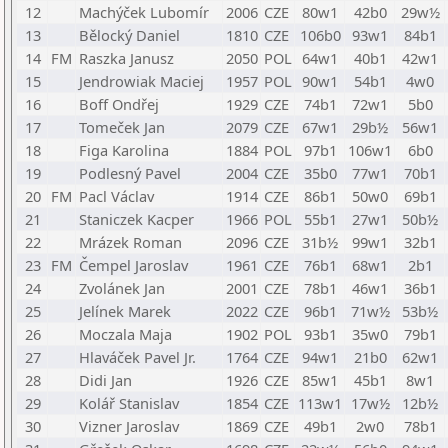
12
Machýček Lubomír
2006
CZE
80w1
42b0
29w½
13
Bělocký Daniel
1810
CZE
106b0
93w1
84b1
14
FM
Raszka Janusz
2050
POL
64w1
40b1
42w1
15
Jendrowiak Maciej
1957
POL
90w1
54b1
4w0
16
Boff Ondřej
1929
CZE
74b1
72w1
5b0
17
Tomeček Jan
2079
CZE
67w1
29b½
56w1
18
Figa Karolina
1884
POL
97b1
106w1
6b0
19
Podlesný Pavel
2004
CZE
35b0
77w1
70b1
20
FM
Pacl Václav
1914
CZE
86b1
50w0
69b1
21
Staniczek Kacper
1966
POL
55b1
27w1
50b½
22
Mrázek Roman
2096
CZE
31b½
99w1
32b1
23
FM
Čempel Jaroslav
1961
CZE
76b1
68w1
2b1
24
Zvolánek Jan
2001
CZE
78b1
46w1
36b1
25
Jelínek Marek
2022
CZE
96b1
71w½
53b½
26
Moczala Maja
1902
POL
93b1
35w0
79b1
27
Hlaváček Pavel Jr.
1764
CZE
94w1
21b0
62w1
28
Didi Jan
1926
CZE
85w1
45b1
8w1
29
Kolář Stanislav
1854
CZE
113w1
17w½
12b½
30
Vizner Jaroslav
1869
CZE
49b1
2w0
78b1