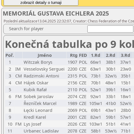
MEMORIÁL GUSTAVA EICHLERA 2025
Poslední aktualizace13.04.2025 22:32:07, Creator: Chess Federation of the Cze
Search for player
Konečná tabulka po 9 ko
Poř.
Jméno
Rtg
FED
1.Rd
2.Rd
3.Rd
1
Witczak Borys
1907
POL
66w1
38b1
37w1
2
IM
Vesselovsky Serguei
2200
CZE
63w1
30b1
23w0
3
CM
Radzimski Antoni
2315
POL
73b1
32w½
35b1
4
CM
Hájek Oskar
2156
CZE
70b1
48w1
15b1
5
Kubik Rafał
2110
POL
52w1
39b1
16w1
6
FM
Sobek Jaroslav
2074
CZE
92w1
33b1
18w1
7
Řezníček Marcel
1989
CZE
105w1
41b0
52w½
8
Łęcki Leonard
2069
POL
69b1
43w1
28b0
9
Kredl Karel
2001
CZE
82w1
59b1
57w1
10
FM
Lys Josef
2026
CZE
103w1
51b1
41w1
11
Urbanec Ladislav
2078
CZE
58b1
53w½
71b1