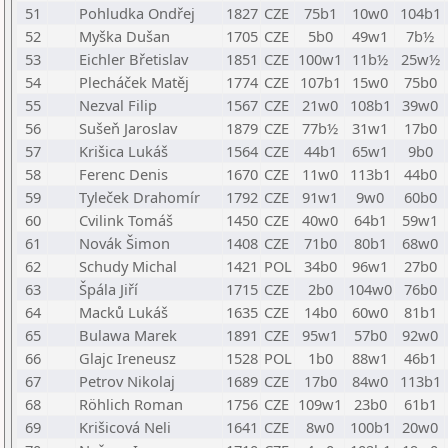
51
Pohludka Ondřej
1827
CZE
75b1
10w0
104b1
52
Myška Dušan
1705
CZE
5b0
49w1
7b½
53
Eichler Břetislav
1851
CZE
100w1
11b½
25w½
54
Plecháček Matěj
1774
CZE
107b1
15w0
75b0
55
Nezval Filip
1567
CZE
21w0
108b1
39w0
56
Sušeň Jaroslav
1879
CZE
77b½
31w1
17b0
57
Krišica Lukáš
1564
CZE
44b1
65w1
9b0
58
Ferenc Denis
1670
CZE
11w0
113b1
44b0
59
Tyleček Drahomír
1792
CZE
91w1
9w0
60b0
60
Cvilink Tomáš
1450
CZE
40w0
64b1
59w1
61
Novák Šimon
1408
CZE
71b0
80b1
68w0
62
Schudy Michal
1421
POL
34b0
96w1
27b0
63
Špála Jiří
1715
CZE
2b0
104w0
76b0
64
Macků Lukáš
1635
CZE
14b0
60w0
81b1
65
Bulawa Marek
1891
CZE
95w1
57b0
92w0
66
Glajc Ireneusz
1528
POL
1b0
88w1
46b1
67
Petrov Nikolaj
1689
CZE
17b0
84w0
113b1
68
Röhlich Roman
1756
CZE
109w1
23b0
61b1
69
Krišicová Neli
1641
CZE
8w0
100b1
20w0