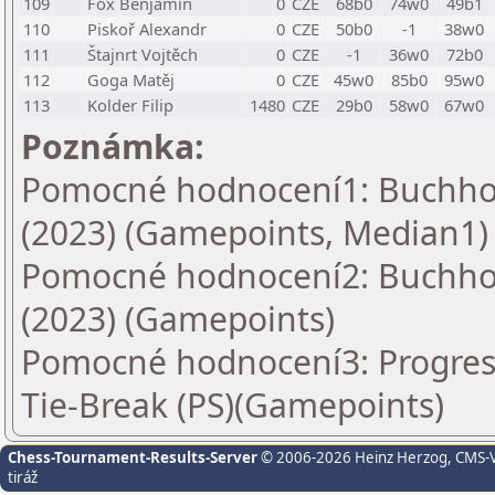
109
Fox Benjamin
0
CZE
68b0
74w0
49b1
110
Piskoř Alexandr
0
CZE
50b0
-1
38w0
111
Štajnrt Vojtěch
0
CZE
-1
36w0
72b0
112
Goga Matěj
0
CZE
45w0
85b0
95w0
113
Kolder Filip
1480
CZE
29b0
58w0
67w0
Poznámka:
Pomocné hodnocení1: Buchholz
(2023) (Gamepoints, Median1)
Pomocné hodnocení2: Buchholz
(2023) (Gamepoints)
Pomocné hodnocení3: Progress
Tie-Break (PS)(Gamepoints)
Chess-Tournament-Results-Server
© 2006-2026 Heinz Herzog
, CMS-
tiráž