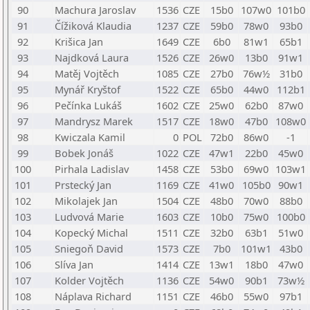
90
Machura Jaroslav
1536
CZE
15b0
107w0
101b0
91
Čížiková Klaudia
1237
CZE
59b0
78w0
93b0
92
Krišica Jan
1649
CZE
6b0
81w1
65b1
93
Najdková Laura
1526
CZE
26w0
13b0
91w1
94
Matěj Vojtěch
1085
CZE
27b0
76w½
31b0
95
Mynář Kryštof
1522
CZE
65b0
44w0
112b1
96
Pečínka Lukáš
1602
CZE
25w0
62b0
87w0
97
Mandrysz Marek
1517
CZE
18w0
47b0
108w0
98
Kwiczala Kamil
0
POL
72b0
86w0
-1
99
Bobek Jonáš
1022
CZE
47w1
22b0
45w0
100
Pirhala Ladislav
1458
CZE
53b0
69w0
103w1
101
Prstecký Jan
1169
CZE
41w0
105b0
90w1
102
Mikolajek Jan
1504
CZE
48b0
70w0
88b0
103
Ludvová Marie
1603
CZE
10b0
75w0
100b0
104
Kopecký Michal
1511
CZE
32b0
63b1
51w0
105
Sniegoň David
1573
CZE
7b0
101w1
43b0
106
Slíva Jan
1414
CZE
13w1
18b0
47w0
107
Kolder Vojtěch
1136
CZE
54w0
90b1
73w½
108
Náplava Richard
1151
CZE
46b0
55w0
97b1