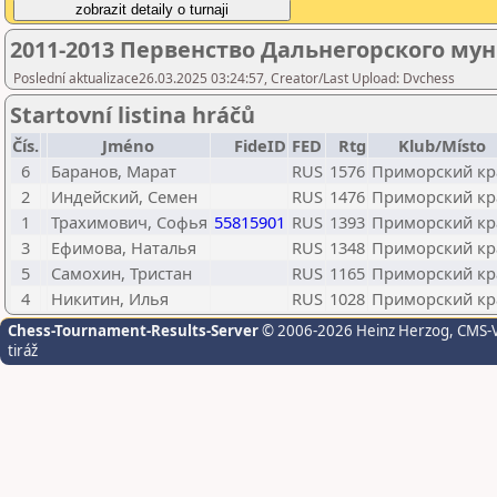
2011-2013 Первенство Дальнегорского му
Poslední aktualizace26.03.2025 03:24:57, Creator/Last Upload: Dvchess
Startovní listina hráčů
Čís.
Jméno
FideID
FED
Rtg
Klub/Místo
6
Баранов, Марат
RUS
1576
Приморский кр
2
Индейский, Семен
RUS
1476
Приморский кр
1
Трахимович, Софья
55815901
RUS
1393
Приморский кр
3
Ефимова, Наталья
RUS
1348
Приморский кр
5
Самохин, Тристан
RUS
1165
Приморский кр
4
Никитин, Илья
RUS
1028
Приморский кр
Chess-Tournament-Results-Server
© 2006-2026 Heinz Herzog
, CMS-
tiráž