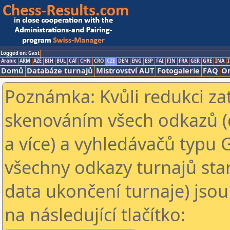
Logged on: Gast
Arabic
ARM
AZE
BIH
BUL
CAT
CHN
CRO
CZE
DEN
ENG
ESP
FAI
FIN
FRA
GER
GRE
INA
I
Domů
Databáze turnajů
Mistrovství AUT
Fotogalerie
FAQ
On
Poznámka: Kvůli redukci za
skenováním všech odkazů (
a více) a vyhledávačů typu 
všechny odkazy turnajů star
data ukončení turnaje) jsou
na následující tlačítko: