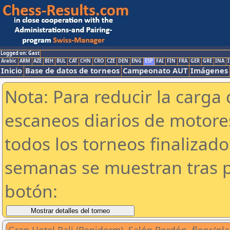
Logged on: Gast
Arabic
ARM
AZE
BIH
BUL
CAT
CHN
CRO
CZE
DEN
ENG
ESP
FAI
FIN
FRA
GER
GRE
INA
I
Inicio
Base de datos de torneos
Campeonato AUT
Imágenes
Nota: Para reducir la carga 
escaneos diarios de motor
todos los torneos finalizad
semanas se muestran tras p
botón: