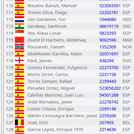
110
Risueno Banuls, Manuel
523003561
ESP
111
Trivino Oliva, Diego
22202781
ESP
112
Van Garderen, Ton
1044680
NED
113
Sandeep, Santhosh
46619119
IND
114
Yeo, Klaus Lucas
5823293
SGP
115
Oueld El Hachemi, Abdelhaq
9002596
MAR
116
Pousaneh, Faezeh
1552309
NOR
117
Abdelkader Garstka, Adam
32051697
ESP
118
Pack, James
438294
ENG
119
Gomez Fernandez, Fulgencio
22273700
ESP
120
Muniz Giron, Carlos
2231158
ESP
121
Torres Samper, Rafael
2259443
ESP
122
Penades Ordaz, Miguel
523056282
ESP
123
Cabillas Martinez, Juan Luis
54501288
ESP
124
Vidal Bernabeu, Javier
22276742
ESP
125
Cobos Urbina, Enrique
2295148
ESP
126
Martin-Consuegra Barrilero, Javier
2259206
ESP
127
Voet, Dirk
207993
BEL
128
Garcia Lopez, Enrique 1970
2214636
ESP