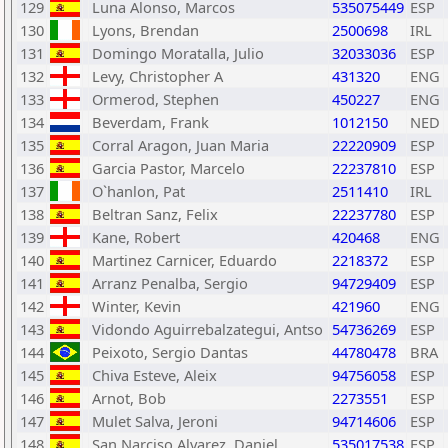
129
Luna Alonso, Marcos
535075449
ESP
130
Lyons, Brendan
2500698
IRL
131
Domingo Moratalla, Julio
32033036
ESP
132
Levy, Christopher A
431320
ENG
133
Ormerod, Stephen
450227
ENG
134
Beverdam, Frank
1012150
NED
135
Corral Aragon, Juan Maria
22220909
ESP
136
Garcia Pastor, Marcelo
22237810
ESP
137
O`hanlon, Pat
2511410
IRL
138
Beltran Sanz, Felix
22237780
ESP
139
Kane, Robert
420468
ENG
140
Martinez Carnicer, Eduardo
2218372
ESP
141
Arranz Penalba, Sergio
94729409
ESP
142
Winter, Kevin
421960
ENG
143
Vidondo Aguirrebalzategui, Antso
54736269
ESP
144
Peixoto, Sergio Dantas
44780478
BRA
145
Chiva Esteve, Aleix
94756058
ESP
146
Arnot, Bob
2273551
ESP
147
Mulet Salva, Jeroni
94714606
ESP
148
San Narciso Alvarez, Daniel
535017538
ESP