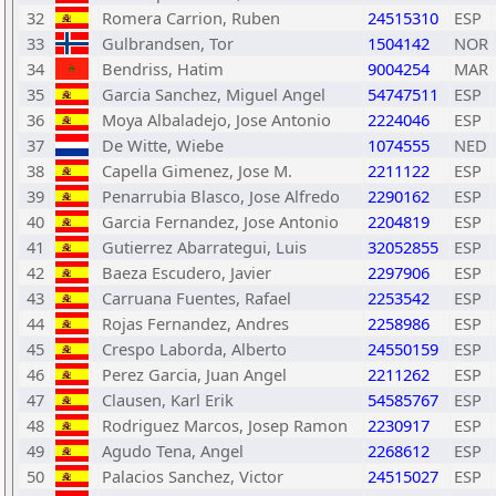
32
Romera Carrion, Ruben
24515310
ESP
33
Gulbrandsen, Tor
1504142
NOR
34
Bendriss, Hatim
9004254
MAR
35
Garcia Sanchez, Miguel Angel
54747511
ESP
36
Moya Albaladejo, Jose Antonio
2224046
ESP
37
De Witte, Wiebe
1074555
NED
38
Capella Gimenez, Jose M.
2211122
ESP
39
Penarrubia Blasco, Jose Alfredo
2290162
ESP
40
Garcia Fernandez, Jose Antonio
2204819
ESP
41
Gutierrez Abarrategui, Luis
32052855
ESP
42
Baeza Escudero, Javier
2297906
ESP
43
Carruana Fuentes, Rafael
2253542
ESP
44
Rojas Fernandez, Andres
2258986
ESP
45
Crespo Laborda, Alberto
24550159
ESP
46
Perez Garcia, Juan Angel
2211262
ESP
47
Clausen, Karl Erik
54585767
ESP
48
Rodriguez Marcos, Josep Ramon
2230917
ESP
49
Agudo Tena, Angel
2268612
ESP
50
Palacios Sanchez, Victor
24515027
ESP