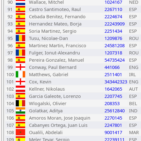
90
Wallace, Mitchel
1024167
NED
91
Castro Santimoteo, Raul
2267110
ESP
92
Cebada Benitez, Fernando
2224674
ESP
93
Hernandez Mateo, Borja
22243909
ESP
94
Soria Martinez, Sergio
2251434
ESP
95
Tusu, Nicolae-Dan
1209876
ROU
96
Martinez Martin, Francisco
24581208
ESP
97
Fulger, Ionut-Alexandru
1207318
ROU
98
Pereira Gonzalez, Manuel
54735424
ESP
99
Conway, Paul Bernard
441066
ENG
100
Matthews, Gabriel
2511401
IRL
101
Cox, Kevin
343442323
ENG
102
Kellner, Nikolaus
1642065
AUT
103
Garcia Galeote, Lorenzo
2207745
ESP
104
Wlogalski, Olivier
208353
BEL
105
Golatkar, Aditya
25612840
IND
106
Amoros Moran, Jose Joaquin
2270145
ESP
107
Cabanyes Ortega, Juan Luis
2247801
ESP
108
Oualili, Abdelali
9001417
MAR
109
Meler Tevar, Sergio
22239111
ESP