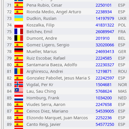
71
Pena Rubio, Cesar
2250101
ESP
72
Rionda Medio, Angel Arturo
2238934
ESP
73
Dudkin, Ruslan
14197979
UKR
74
Koszalka, Filip
41831322
POL
75
Belchev, Emil
26089947
FRA
76
Dumont, Andre
201910
BEL
77
Gomez Ligero, Sergio
32020066
ESP
78
Mueller, Marius
24693413
GER
79
Ruiz Escobar, Rafael
2224585
ESP
80
Santamaria Baeza, Adolfo
22230327
ESP
81
Arghirescu, Andrei
1219871
ROU
82
Gonzalez Pabollet, Jesus Maria S
22242597
ESP
83
Vigdal, Per Kr
1504681
NOR
84
Lau, Sau Ching
5768624
MAS
85
Homburg, Frank
1034200
NED
86
Viudes Serra, Aaron
2247658
ESP
87
Ceinos Diez, Mariano
54539005
ESP
88
Elizondo Marquet, Juan Marcos
2252236
ESP
89
Canto Reig, Javier
54577250
ESP