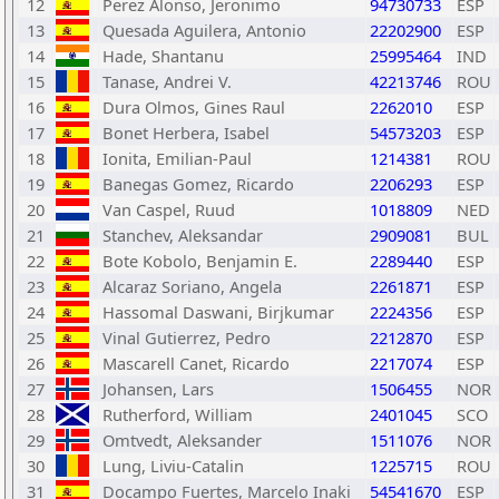
12
Perez Alonso, Jeronimo
94730733
ESP
13
Quesada Aguilera, Antonio
22202900
ESP
14
Hade, Shantanu
25995464
IND
15
Tanase, Andrei V.
42213746
ROU
16
Dura Olmos, Gines Raul
2262010
ESP
17
Bonet Herbera, Isabel
54573203
ESP
18
Ionita, Emilian-Paul
1214381
ROU
19
Banegas Gomez, Ricardo
2206293
ESP
20
Van Caspel, Ruud
1018809
NED
21
Stanchev, Aleksandar
2909081
BUL
22
Bote Kobolo, Benjamin E.
2289440
ESP
23
Alcaraz Soriano, Angela
2261871
ESP
24
Hassomal Daswani, Birjkumar
2224356
ESP
25
Vinal Gutierrez, Pedro
2212870
ESP
26
Mascarell Canet, Ricardo
2217074
ESP
27
Johansen, Lars
1506455
NOR
28
Rutherford, William
2401045
SCO
29
Omtvedt, Aleksander
1511076
NOR
30
Lung, Liviu-Catalin
1225715
ROU
31
Docampo Fuertes, Marcelo Inaki
54541670
ESP