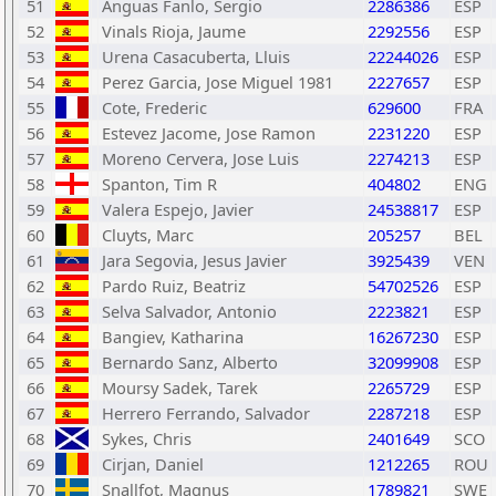
51
Anguas Fanlo, Sergio
2286386
ESP
52
Vinals Rioja, Jaume
2292556
ESP
53
Urena Casacuberta, Lluis
22244026
ESP
54
Perez Garcia, Jose Miguel 1981
2227657
ESP
55
Cote, Frederic
629600
FRA
56
Estevez Jacome, Jose Ramon
2231220
ESP
57
Moreno Cervera, Jose Luis
2274213
ESP
58
Spanton, Tim R
404802
ENG
59
Valera Espejo, Javier
24538817
ESP
60
Cluyts, Marc
205257
BEL
61
Jara Segovia, Jesus Javier
3925439
VEN
62
Pardo Ruiz, Beatriz
54702526
ESP
63
Selva Salvador, Antonio
2223821
ESP
64
Bangiev, Katharina
16267230
ESP
65
Bernardo Sanz, Alberto
32099908
ESP
66
Moursy Sadek, Tarek
2265729
ESP
67
Herrero Ferrando, Salvador
2287218
ESP
68
Sykes, Chris
2401649
SCO
69
Cirjan, Daniel
1212265
ROU
70
Snallfot, Magnus
1789821
SWE