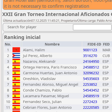
Gran Hotel Bali (Benidorm), Salón Bordón, floor/pla
it is not necessary to confirm registration
XXII Gran Torneo Internacional Aficionados
Última actualización07.12.2025 11:45:21, Propietario/Última carga: Pablo Arr
Search for player
Ranking inicial
No.
Nombre
FIDE-ID
FED
1
Alami, Halim
9001123
MAR
2
Jul Perez, Alberto
3516270
CUB
3
Nazarov, Aleksandr
24164950
ESP
4
Ortega Herrera, Paris Francisco
24588512
ESP
5
Carmona Huertas, Juan Antonio
32096232
ESP
6
Oreshkin, Vladislav
54535603
ESP
7
Fernandez Alonso, Miguel Angel
2253852
ESP
8
Conde Chamizo, Pablo
54543452
ESP
9
Lacamara Pasamar, Miguel
24589519
ESP
10
Fernandez Seco, Julian
2272423
ESP
11
Cebrian Flores, Juan Antonio
22220585
ESP