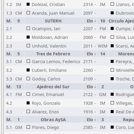
1.2
IM
Dolezal, Cristian
2314
-
IM
Llanos, 
1.3
CM
Aranda, Juan Manuel
2097
-
Dubrovic
M.
9
SUTERH
Elo
-
10
Circulo Aje
2.1
Ocampos, Ian
2207
-
FM
Cumpe, 
2.2
Moldovan, Adrian
2060
-
FM
Silva, Lu
2.3
Unhold, Valentin
2011
-
WIM
Scarsi, 
M.
5
Tres de Febrero
Elo
-
14
Moreno
3.1
CM
Garcia Lemos, Federico
2171
-
Pereyra,
3.2
Cuberli, Emiliano
2260
-
Minviell
3.3
CM
Godoy, Carlos
2109
-
Troche, 
M.
13
Ajedrez del Sur
Elo
-
2
O
4.1
FM
Cimer, Emanuel
2122
-
GM
Rodrigue
4.2
Rojo, Gonzalo
1928
-
IM
Villegas
4.3
Alvarez, Enzo
1916
-
IM
Real De 
M.
1
Obras AySA
Elo
-
3
Repub
5.1
GM
Flores, Diego
2585
-
IM
Coro, Lu