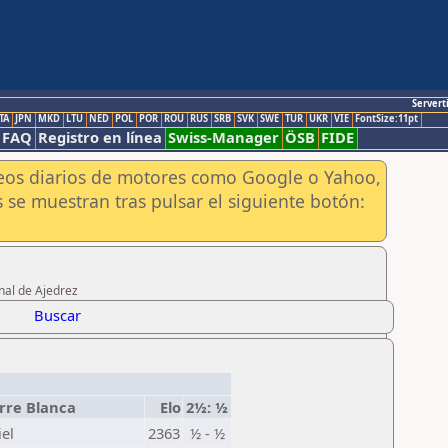
Servert
TA
JPN
MKD
LTU
NED
POL
POR
ROU
RUS
SRB
SVK
SWE
TUR
UKR
VIE
FontSize:11pt
FAQ
Registro en línea
Swiss-Manager
ÖSB
FIDE
aneos diarios de motores como Google o Yahoo,
 se muestran tras pulsar el siguiente botón:
nal de Ajedrez
Buscar
rre Blanca
Elo
2½: ½
iel
2363
½ - ½