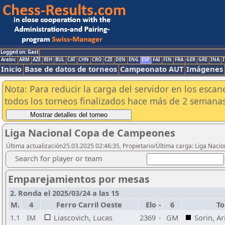
Logged on: Gast
Arabic
ARM
AZE
BIH
BUL
CAT
CHN
CRO
CZE
DEN
ENG
ESP
FAI
FIN
FRA
GER
GRE
INA
I
Inicio
Base de datos de torneos
Campeonato AUT
Imágenes
Nota: Para reducir la carga del servidor en los esc
todos los torneos finalizados hace más de 2 semanas
Liga Nacional Copa de Campeones
Última actualización25.03.2025 02:46:35, Propietario/Última carga: Liga Nacio
Search for player or team
Emparejamientos por mesas
2. Ronda el 2025/03/24 a las 15
M.
4
Ferro Carril Oeste
Elo
-
6
To
1.1
IM
Liascovich, Lucas
2369
-
GM
Sorin, Ar