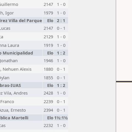
Guillermo
2147
1 - 0
h, Igor
1979
1 - 0
drez Villa del Parque
Elo
2 : 1
Lucas
2147
0 - 1
ca
2129
1 - 0
Anna Laura
1919
1 - 0
 Municipalidad
Elo
1 : 2
 Jonathan
1946
1 - 0
e, Nehuen Alexis
1880
0 - 1
Dylan
1855
0 - 1
bras-IUAS
Elo
1 : 2
z Vila, Andres
2428
1 - 0
, Franco
2239
0 - 1
Azua, Ernesto
2394
0 - 1
lica Martelli
Elo
1½:1½
cas
2232
1 - 0