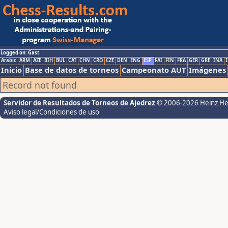
Logged on: Gast
Arabic
ARM
AZE
BIH
BUL
CAT
CHN
CRO
CZE
DEN
ENG
ESP
FAI
FIN
FRA
GER
GRE
INA
I
Inicio
Base de datos de torneos
Campeonato AUT
Imágenes
Record not found
Servidor de Resultados de Torneos de Ajedrez
© 2006-2026 Heinz H
Aviso legal/Condiciones de uso