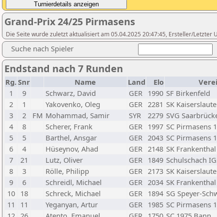
Grand-Prix 24/25 Pirmasens
Die Seite wurde zuletzt aktualisiert am 05.04.2025 20:47:45, Ersteller/Letzte
Suche nach Spieler
Endstand nach 7 Runden
Rg.
Snr
Name
Land
Elo
Vere
1
9
Schwarz, David
GER
1990
SF Birkenfeld
2
1
Yakovenko, Oleg
GER
2281
SK Kaiserslaut
3
2
FM
Mohammad, Samir
SYR
2279
SVG Saarbrücke
4
8
Scherer, Frank
GER
1997
SC Pirmasens 
5
5
Barthel, Ansgar
GER
2043
SC Pirmasens 
6
4
Hüseynov, Ahad
GER
2148
SK Frankenthal
7
21
Lutz, Oliver
GER
1849
Schulschach IGS
8
3
Rölle, Philipp
GER
2173
SK Kaiserslaut
9
6
Schreidl, Michael
GER
2034
SK Frankenthal
10
18
Schreck, Michael
GER
1894
SG Speyer-Sch
11
11
Yeganyan, Artur
GER
1985
SC Pirmasens 
12
26
Atento, Emanuel
GER
1750
SC 1975 Bann