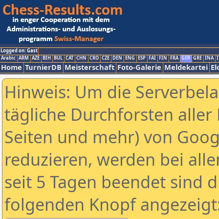
Logged on: Gast
Arabic
ARM
AZE
BIH
BUL
CAT
CHN
CRO
CZE
DEN
ENG
ESP
FAI
FIN
FRA
GER
GRE
INA
I
Home
TurnierDB
Meisterschaft
Foto-Galerie
Meldekartei
El
Hinweis: Um die Serverbel
tägliche Durchforsten aller 
Seiten und mehr) von Goog
reduzieren, werden bei alle
seit 5 Tagen beendet sind d
folgenden Knopf angezeigt