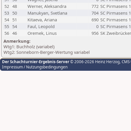
52
48
Werner, Aleksandra
772
SC Pirmasens 
53
50
Manukyan, Svetlana
704
SC Pirmasens 
54
51
Kitaeva, Ariana
690
SC Pirmasens 
55
54
Faul, Leopold
0
SC Pirmasens 
56
46
Oremek, Linus
956
SK Zweibrücke
Anmerkung:
Wtg1: Buchholz (variabel)
Wtg2: Sonneborn-Berger-Wertung variabel
Der Schachturnier-Ergebnis-Server
© 2006-2026 Heinz Herzog
, CMS
Impressum / Nutzungsbedingungen