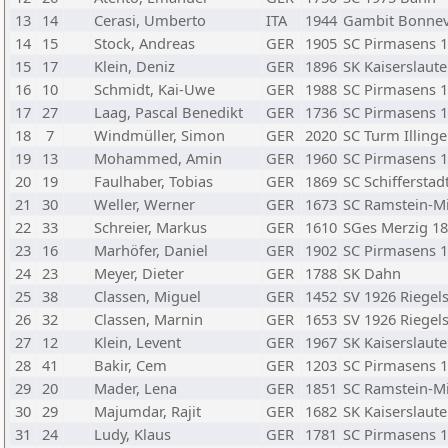
13
14
Cerasi, Umberto
ITA
1944
Gambit Bonnev
14
15
Stock, Andreas
GER
1905
SC Pirmasens 
15
17
Klein, Deniz
GER
1896
SK Kaiserslaut
16
10
Schmidt, Kai-Uwe
GER
1988
SC Pirmasens 
17
27
Laag, Pascal Benedikt
GER
1736
SC Pirmasens 
18
7
Windmüller, Simon
GER
2020
SC Turm Illing
19
13
Mohammed, Amin
GER
1960
SC Pirmasens 
20
19
Faulhaber, Tobias
GER
1869
SC Schifferstad
21
30
Weller, Werner
GER
1673
SC Ramstein-M
22
33
Schreier, Markus
GER
1610
SGes Merzig 1
23
16
Marhöfer, Daniel
GER
1902
SC Pirmasens 
24
23
Meyer, Dieter
GER
1788
SK Dahn
25
38
Classen, Miguel
GER
1452
SV 1926 Riegel
26
32
Classen, Marnin
GER
1653
SV 1926 Riegel
27
12
Klein, Levent
GER
1967
SK Kaiserslaut
28
41
Bakir, Cem
GER
1203
SC Pirmasens 
29
20
Mader, Lena
GER
1851
SC Ramstein-M
30
29
Majumdar, Rajit
GER
1682
SK Kaiserslaut
31
24
Ludy, Klaus
GER
1781
SC Pirmasens 