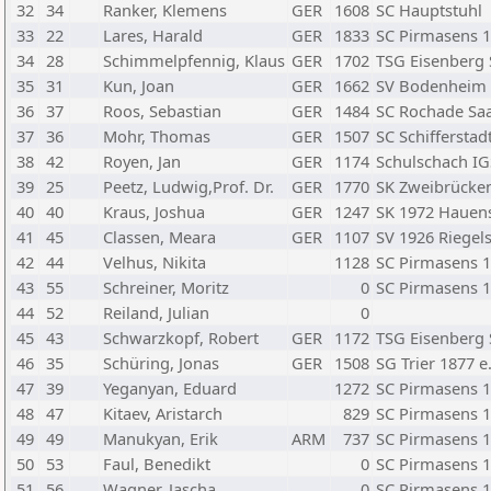
32
34
Ranker, Klemens
GER
1608
SC Hauptstuhl
33
22
Lares, Harald
GER
1833
SC Pirmasens 
34
28
Schimmelpfennig, Klaus
GER
1702
TSG Eisenberg
35
31
Kun, Joan
GER
1662
SV Bodenheim
36
37
Roos, Sebastian
GER
1484
SC Rochade Saar
37
36
Mohr, Thomas
GER
1507
SC Schifferstad
38
42
Royen, Jan
GER
1174
Schulschach IGS
39
25
Peetz, Ludwig,Prof. Dr.
GER
1770
SK Zweibrücke
40
40
Kraus, Joshua
GER
1247
SK 1972 Hauens
41
45
Classen, Meara
GER
1107
SV 1926 Riegel
42
44
Velhus, Nikita
1128
SC Pirmasens 
43
55
Schreiner, Moritz
0
SC Pirmasens 
44
52
Reiland, Julian
0
45
43
Schwarzkopf, Robert
GER
1172
TSG Eisenberg
46
35
Schüring, Jonas
GER
1508
SG Trier 1877 e.
47
39
Yeganyan, Eduard
1272
SC Pirmasens 
48
47
Kitaev, Aristarch
829
SC Pirmasens 
49
49
Manukyan, Erik
ARM
737
SC Pirmasens 
50
53
Faul, Benedikt
0
SC Pirmasens 
51
56
Wagner, Jascha
0
SC Pirmasens 