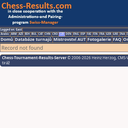
Logged on: Gast
Arabic
ARM
AZE
BIH
BUL
CAT
CHN
CRO
CZE
DEN
ENG
ESP
FAI
FIN
FRA
GER
GRE
INA
I
Domů
Databáze turnajů
Mistrovství AUT
Fotogalerie
FAQ
On
Record not found
Chess-Tournament-Results-Server
© 2006-2026 Heinz Herzog
, CMS-
tiráž