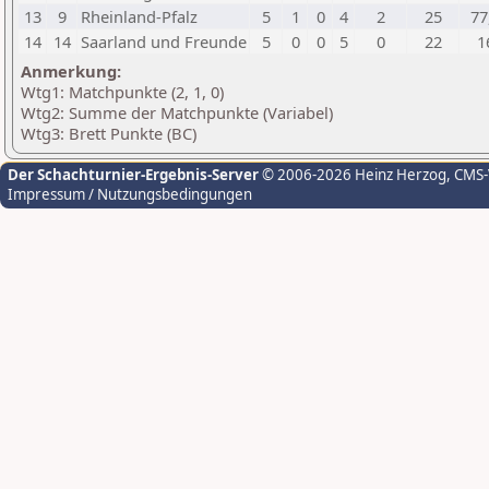
13
9
Rheinland-Pfalz
5
1
0
4
2
25
77
14
14
Saarland und Freunde
5
0
0
5
0
22
1
Anmerkung:
Wtg1: Matchpunkte (2, 1, 0)
Wtg2: Summe der Matchpunkte (Variabel)
Wtg3: Brett Punkte (BC)
Der Schachturnier-Ergebnis-Server
© 2006-2026 Heinz Herzog
, CMS
Impressum / Nutzungsbedingungen