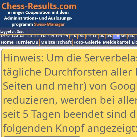
Logged on: Gast
Arabic
ARM
AZE
BIH
BUL
CAT
CHN
CRO
CZE
DEN
ENG
ESP
FAI
FIN
FRA
GER
GRE
INA
I
Home
TurnierDB
Meisterschaft
Foto-Galerie
Meldekartei
El
Hinweis: Um die Serverbela
tägliche Durchforsten aller 
Seiten und mehr) von Goog
reduzieren, werden bei alle
seit 5 Tagen beendet sind d
folgenden Knopf angezeigt