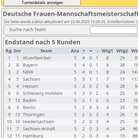
Deutsche Frauen-Mannschaftsmeisterschaft 
Die Seite wurde zuletzt aktualisiert am 22.06.2025 15:26:35, Ersteller/Letzter
Suche nach Team
Endstand nach 5 Runden
Rg.
Snr
Team
Anz
+
=
-
Wtg1
Wtg2
Wt
1
1
Wuerttember
5
4
0
1
8
29
9
2
8
Bayern
5
4
0
1
8
28
1
3
2
NRW
5
4
0
1
8
24
14
4
5
Sachsen
5
3
1
1
7
17
11
5
4
Hessen
5
3
0
2
6
28
9
6
6
Schleswig-Holstein
5
3
0
2
6
25
8
7
12
Baden
5
2
1
2
5
23
1
8
3
Berlin
5
2
0
3
4
35
70
9
13
Thüringen
5
2
0
3
4
26
9
10
10
Niedersachsen
5
2
0
3
4
25
9
11
7
Sachsen-Anhalt
5
2
0
3
4
24
90
12
11
Hamburg
5
2
0
3
4
19
86