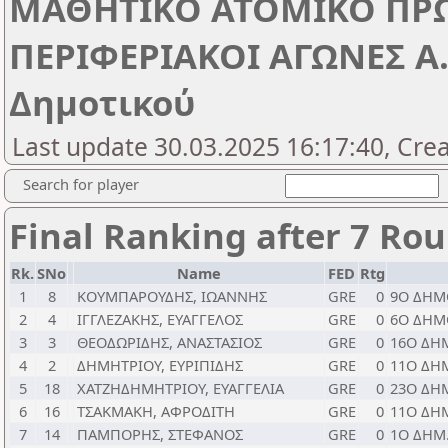
ΜΑΘΗΤΙΚΟ ΑΤΟΜΙΚΟ ΠΡ
ΠΕΡΙΦΕΡΙΑΚΟΙ ΑΓΩΝΕΣ Α.
Δημοτικού
Last update 30.03.2025 16:17:40, Cre
Search for player
Final Ranking after 7 Ro
Rk.
SNo
Name
FED
Rtg
1
8
ΚΟΥΜΠΑΡΟΥΔΗΣ, ΙΩΑΝΝΗΣ
GRE
0
9Ο ΔΗΜ
2
4
ΙΓΓΛΕΖΑΚΗΣ, ΕΥΑΓΓΕΛΟΣ
GRE
0
6Ο ΔΗΜ
3
3
ΘΕΟΔΩΡΙΔΗΣ, ΑΝΑΣΤΑΣΙΟΣ
GRE
0
16Ο ΔΗ
4
2
ΔΗΜΗΤΡΙΟΥ, ΕΥΡΙΠΙΔΗΣ
GRE
0
11Ο ΔΗ
5
18
ΧΑΤΖΗΔΗΜΗΤΡΙΟΥ, ΕΥΑΓΓΕΛΙΑ
GRE
0
23Ο ΔΗ
6
16
ΤΣΑΚΜΑΚΗ, ΑΦΡΟΔΙΤΗ
GRE
0
11Ο ΔΗ
7
14
ΠΑΜΠΟΡΗΣ, ΣΤΕΦΑΝΟΣ
GRE
0
1Ο ΔΗΜ