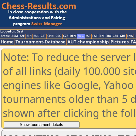
Logged on: Gast
Arabic
ARM
AZE
BIH
BUL
CAT
CHN
CRO
CZE
DEN
ENG
ESP
FAI
FIN
FRA
GER
GRE
INA
I
Home
Tournament-Database
AUT championship
Pictures
F
Note: To reduce the server 
of all links (daily 100.000 s
engines like Google, Yahoo a
tournaments older than 5 d
shown after clicking the fo