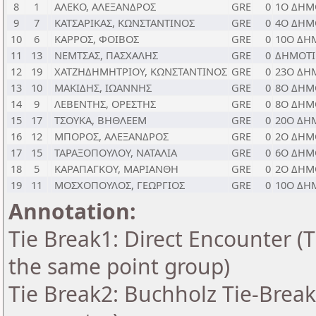
8
1
ΑΛΕΚΟ, ΑΛΕΞΑΝΔΡΟΣ
GRE
0
1Ο ΔΗΜ
9
7
ΚΑΤΣΑΡΙΚΑΣ, ΚΩΝΣΤΑΝΤΙΝΟΣ
GRE
0
4O ΔΗΜ
10
6
ΚΑΡΡΟΣ, ΦΟΙΒΟΣ
GRE
0
10O ΔΗ
11
13
ΝΕΜΤΣΑΣ, ΠΑΣΧΑΛΗΣ
GRE
0
ΔΗΜΟΤΙ
12
19
ΧΑΤΖΗΔΗΜΗΤΡΙΟΥ, ΚΩΝΣΤΑΝΤΙΝΟΣ
GRE
0
23Ο ΔΗ
13
10
ΜΑΚΙΔΗΣ, ΙΩΑΝΝΗΣ
GRE
0
8Ο ΔΗΜ
14
9
ΛΕΒΕΝΤΗΣ, ΟΡΕΣΤΗΣ
GRE
0
8O ΔΗΜ
15
17
ΤΣΟΥΚΑ, ΒΗΘΛΕΕΜ
GRE
0
20Ο ΔΗ
16
12
ΜΠΟΡΟΣ, ΑΛΕΞΑΝΔΡΟΣ
GRE
0
2Ο ΔΗΜ
17
15
ΤΑΡΑΞΟΠΟΥΛΟΥ, ΝΑΤΑΛΙΑ
GRE
0
6O ΔΗΜ
18
5
ΚΑΡΑΠΑΓΚΟΥ, ΜΑΡΙΑΝΘΗ
GRE
0
2Ο ΔΗΜ
19
11
ΜΟΣΧΟΠΟΥΛΟΣ, ΓΕΩΡΓΙΟΣ
GRE
0
10Ο ΔΗ
Annotation:
Tie Break1: Direct Encounter (T
the same point group)
Tie Break2: Buchholz Tie-Break