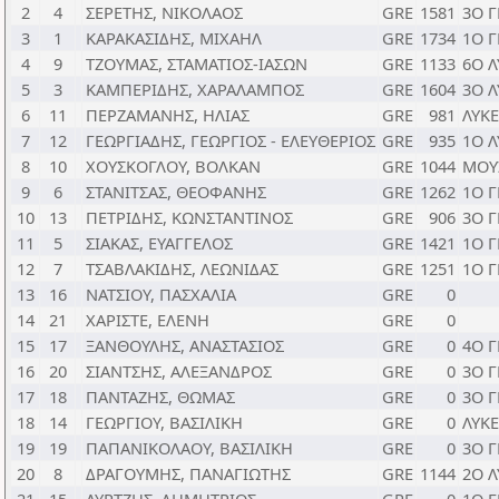
2
4
ΣΕΡΕΤΗΣ, ΝΙΚΟΛΑΟΣ
GRE
1581
3Ο Γ
3
1
ΚΑΡΑΚΑΣΙΔΗΣ, ΜΙΧΑΗΛ
GRE
1734
1Ο 
4
9
ΤΖΟΥΜΑΣ, ΣΤΑΜΑΤΙΟΣ-ΙΑΣΩΝ
GRE
1133
6Ο Λ
5
3
ΚΑΜΠΕΡΙΔΗΣ, ΧΑΡΑΛΑΜΠΟΣ
GRE
1604
3Ο Λ
6
11
ΠΕΡΖΑΜΑΝΗΣ, ΗΛΙΑΣ
GRE
981
ΛΥΚ
7
12
ΓΕΩΡΓΙΑΔΗΣ, ΓΕΩΡΓΙΟΣ - ΕΛΕΥΘΕΡΙΟΣ
GRE
935
1Ο Λ
8
10
ΧΟΥΣΚΟΓΛΟΥ, ΒΟΛΚΑΝ
GRE
1044
ΜΟΥ
9
6
ΣΤΑΝΙΤΣΑΣ, ΘΕΟΦΑΝΗΣ
GRE
1262
1Ο 
10
13
ΠΕΤΡΙΔΗΣ, ΚΩΝΣΤΑΝΤΙΝΟΣ
GRE
906
3Ο Γ
11
5
ΣΙΑΚΑΣ, ΕΥΑΓΓΕΛΟΣ
GRE
1421
1Ο 
12
7
ΤΣΑΒΛΑΚΙΔΗΣ, ΛΕΩΝΙΔΑΣ
GRE
1251
1Ο 
13
16
ΝΑΤΣΙΟΥ, ΠΑΣΧΑΛΙΑ
GRE
0
14
21
ΧΑΡΙΣΤΕ, ΕΛΕΝΗ
GRE
0
15
17
ΞΑΝΘΟΥΛΗΣ, ΑΝΑΣΤΑΣΙΟΣ
GRE
0
4Ο Γ
16
20
ΣΙΑΝΤΣΗΣ, ΑΛΕΞΑΝΔΡΟΣ
GRE
0
3Ο Γ
17
18
ΠΑΝΤΑΖΗΣ, ΘΩΜΑΣ
GRE
0
3Ο Γ
18
14
ΓΕΩΡΓΙΟΥ, ΒΑΣΙΛΙΚΗ
GRE
0
ΛΥΚ
19
19
ΠΑΠΑΝΙΚΟΛΑΟΥ, ΒΑΣΙΛΙΚΗ
GRE
0
3Ο Γ
20
8
ΔΡΑΓΟΥΜΗΣ, ΠΑΝΑΓΙΩΤΗΣ
GRE
1144
2Ο Λ