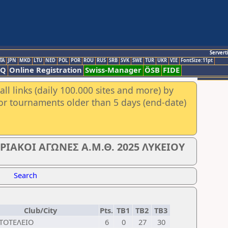
Servert
TA
JPN
MKD
LTU
NED
POL
POR
ROU
RUS
SRB
SVK
SWE
TUR
UKR
VIE
FontSize:11pt
AQ
Online Registration
Swiss-Manager
ÖSB
FIDE
ll links (daily 100.000 sites and more) by
for tournaments older than 5 days (end-date)
ΑΚΟΙ ΑΓΩΝΕΣ Α.Μ.Θ. 2025 ΛΥΚΕΙΟΥ
Search
Club/City
Pts.
TB1
TB2
TB3
ΤΟΤΕΛΕΙΟ
6
0
27
30