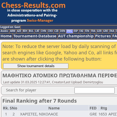
Logged on: Gast
Arabic
ARM
AZE
BIH
BUL
CAT
CHN
CRO
CZE
DEN
ENG
ESP
FAI
FIN
FRA
GER
GRE
INA
I
Home
Tournament-Database
AUT championship
Pictures
F
Note: To reduce the server load by daily scanning of a
search engines like Google, Yahoo and Co, all links 
are shown after clicking the following button:
ΜΑΘΗΤΙΚΟ ΑΤΟΜΙΚΟ ΠΡΩΤΑΘΛΗΜΑ ΠΕΡΙΦΕΡΙ
Last update 31.03.2025 12:27:41, Creator/Last Upload: Demirtzoglou
Search for player
Final Ranking after 7 Rounds
Rk.
SNo
Name
FED
Rtg
1
2
ΧΑΡΙΣΤΕΣ, ΝΙΚΟΛΑΟΣ
GRE
1653
ΑΡΙΣ