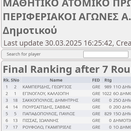
ΜΑΘΗΤΙΚΟ ΑΤΟΜΙΚΟ ΠΡ
ΠΕΡΙΦΕΡΙΑΚΟΙ ΑΓΩΝΕΣ Α.
Δημοτικού
Last update 30.03.2025 16:25:42, Cre
Search for player
Final Ranking after 7 Ro
Rk.
SNo
Name
FED
Rtg
1
2
ΚΑΜΠΕΡΙΔΗΣ, ΓΕΩΡΓΙΟΣ
GRE
989
11Ο ΔΗΜ
2
1
ΕΓΙΝΟΓΛΟΥ, ΚΑΛΛΙΟΠΗ
GRE
1022
6Ο ΔΗΜ
3
18
ΣΑΚΚΟΠΟΥΛΟΣ, ΔΗΜΗΤΡΗΣ
GRE
0
25Ο ΔΗΜ
4
14
ΠΟΥΡΣΑΙΤΙΔΗΣ, ΣΑΒΒΑΣ
GRE
0
20Ο ΔΗ
5
5
ΠΑΠΑΔΟΠΟΥΛΟΣ, ΠΑΥΛΟΣ
GRE
829
15Ο ΔΗ
6
13
ΠΙΣΣΑΣ, ΙΩΑΝΝΗΣ
GRE
0
ΔΗΜΟΤΙ
7
17
ΡΟΥΦΟΛΟ, ΓΚΑΜΠΡΙΕΛΕ
GRE
0
1Ο ΔΗΜ