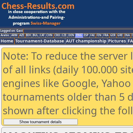
Logged on: Gast
Arabic
ARM
AZE
BIH
BUL
CAT
CHN
CRO
CZE
DEN
ENG
ESP
FAI
FIN
FRA
GER
GRE
INA
I
Home
Tournament-Database
AUT championship
Pictures
F
Note: To reduce the server 
of all links (daily 100.000 s
engines like Google, Yahoo a
tournaments older than 5 d
shown after clicking the fo