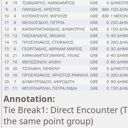
8
19
ΤΣΑΒΔΑΡΗΣ, ΧΑΡΑΛΑΜΠΟΣ
GRE
0
ΔΗΜΟΤΙ
9
3
ΠΑΥΛΙΔΗΣ, ΧΡΙΣΤΟΣ
GRE
884
15Ο ΔΗΜ
10
4
ΧΟΥΣΚΟΓΛΟΥ, ΦΙΡΟΥΖΕ
GRE
830
1 ΜΕΙΟ
11
8
ΘΕΟΛΟΓΙΔΟΥ, ΠΕΤΡΙΑ
GRE
0
25Ο ΔΗ
12
9
ΚΑΡΑΧΡΙΑΤΙΑΝΙΔΗΣ, ΔΗΜΗΤΡΗΣ
GRE
0
15Ο ΔΗ
13
12
ΠΑΣΧΑΛΙΔΗΣ, ΜΙΧΑΗΛ
GRE
0
4Ο ΔΗΜ
14
15
ΠΡΟΣΥΛΙΑΚΟΣ, ΣΤΕΦΑΝΟΣ
GRE
0
20Ο ΔΗ
15
6
ΓΕΩΡΓΙΑΔΗΣ, ΑΒΡΑΑΜ ΜΑΡΙΟΣ
GRE
0
3Ο ΔΗΜ
16
21
ΧΑΡΑΛΑΜΠΟΓΙΑΝΝΗΣ, ΗΛΙΑΣ
GRE
0
4Ο ΔΗΜ
17
10
ΜΕΛΙΣΣΙΝΟΥ, ΑΛΙΚΗ
GRE
0
8Ο ΔΗΜ
18
20
ΤΣΟΛΑΚΗ, ΝΕΦΕΛΗ
GRE
0
ΔΗΜΟΤΙ
19
16
ΠΡΟΣΥΛΙΑΚΟΣ, ΧΡΗΣΤΟΣ-ΡΑΦΑΗΛ
GRE
0
20Ο ΔΗ
20
7
ΔΗΜΗΤΡΙΑΔΟΥ, ΑΦΡΟΔΙΤΗ
GRE
0
9Ο ΔΗΜ
21
11
ΜΠΟΥΧΑΡΕΛΗ, ΠΕΤΡΑ ΛΥΔΙΑ
GRE
0
15Ο ΔΗ
Annotation:
Tie Break1: Direct Encounter (T
the same point group)