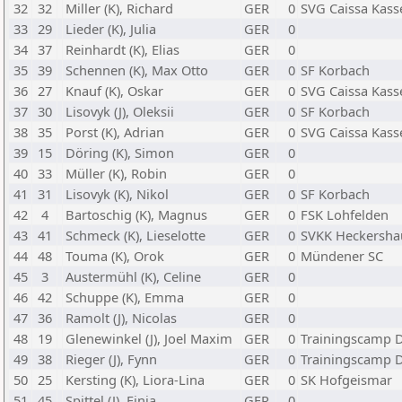
32
32
Miller (K), Richard
GER
0
SVG Caissa Kass
33
29
Lieder (K), Julia
GER
0
34
37
Reinhardt (K), Elias
GER
0
35
39
Schennen (K), Max Otto
GER
0
SF Korbach
36
27
Knauf (K), Oskar
GER
0
SVG Caissa Kass
37
30
Lisovyk (J), Oleksii
GER
0
SF Korbach
38
35
Porst (K), Adrian
GER
0
SVG Caissa Kass
39
15
Döring (K), Simon
GER
0
40
33
Müller (K), Robin
GER
0
41
31
Lisovyk (K), Nikol
GER
0
SF Korbach
42
4
Bartoschig (K), Magnus
GER
0
FSK Lohfelden
43
41
Schmeck (K), Lieselotte
GER
0
SVKK Heckersha
44
48
Touma (K), Orok
GER
0
Mündener SC
45
3
Austermühl (K), Celine
GER
0
46
42
Schuppe (K), Emma
GER
0
47
36
Ramolt (J), Nicolas
GER
0
48
19
Glenewinkel (J), Joel Maxim
GER
0
Trainingscamp D
49
38
Rieger (J), Fynn
GER
0
Trainingscamp D
50
25
Kersting (K), Liora-Lina
GER
0
SK Hofgeismar
51
45
Spittel (J), Finja
GER
0