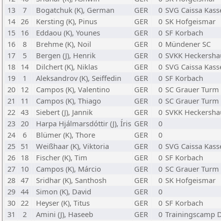
13
7
Bogatchuk (K), German
GER
0
SVG Caissa Kass
14
26
Kersting (K), Pinus
GER
0
SK Hofgeismar
15
16
Eddaou (K), Younes
GER
0
SF Korbach
16
8
Brehme (K), Noil
GER
0
Mündener SC
17
5
Bergen (J), Henrik
GER
0
SVKK Heckersha
18
14
Dilchert (K), Niklas
GER
0
SVG Caissa Kass
19
1
Aleksandrov (K), Seiffedin
GER
0
SF Korbach
20
12
Campos (K), Valentino
GER
0
SC Grauer Turm F
21
11
Campos (K), Thiago
GER
0
SC Grauer Turm F
22
43
Siebert (J), Jannik
GER
0
SVKK Heckersha
23
20
Harpa Hjálmarsdóttir (J), Íris
GER
0
24
6
Blümer (K), Thore
GER
0
25
51
Weißhaar (K), Viktoria
GER
0
SVG Caissa Kass
26
18
Fischer (K), Tim
GER
0
SF Korbach
27
10
Campos (K), Márcio
GER
0
SC Grauer Turm
28
47
Sridhar (K), Santhosh
GER
0
SK Hofgeismar
29
44
Simon (K), David
GER
0
30
22
Heyser (K), Titus
GER
0
SF Korbach
31
2
Amini (J), Haseeb
GER
0
Trainingscamp D