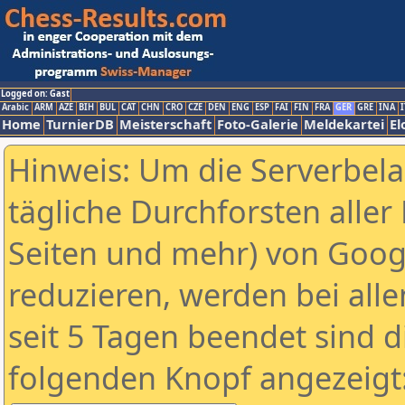
Logged on: Gast
Arabic
ARM
AZE
BIH
BUL
CAT
CHN
CRO
CZE
DEN
ENG
ESP
FAI
FIN
FRA
GER
GRE
INA
I
Home
TurnierDB
Meisterschaft
Foto-Galerie
Meldekartei
El
Hinweis: Um die Serverbel
tägliche Durchforsten aller 
Seiten und mehr) von Goog
reduzieren, werden bei alle
seit 5 Tagen beendet sind d
folgenden Knopf angezeigt