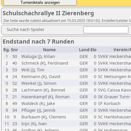
Schulschachrallye II Zierenberg
Die Seite wurde zuletzt aktualisiert am 15.03.2025 18:01:02, Ersteller/Letzte
Suche nach Spieler
Endstand nach 7 Runden
Rg.
Snr
Name
Land
Elo
Verein/
1
50
Waluga (J), Kilian
GER
0
SVKK Heckersha
2
40
Schmeck (K), Ferdinand
GER
0
SVKK Heckersha
3
53
Witt (J), Tim
GER
0
SVKK Heckersha
4
24
Keilmann (K), David
GER
0
SC Melsungen-K
5
52
Wenkel (J), Simon
GER
0
SVKK Heckersha
6
28
Lachmann (K), Bennet
GER
0
SVG Caissa Kass
7
21
Hasenkampf (K), Roman
GER
0
SK Grauer Turm F
8
49
Waldeck (K), Jake
GER
0
SF Korbach
9
34
Pflüger (J), Jannik
GER
0
SVKK Heckersha
10
9
Burbaum (K), Clemens
GER
0
SC Harleshause
11
23
Injic (K), Ivan
GER
0
SVKK Heckersha
12
46
Sridhar (K), Ashwin
GER
0
SK Hofgeismar