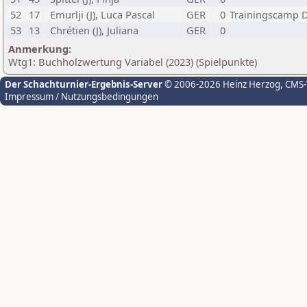
52
17
Emurlji (J), Luca Pascal
GER
0
Trainingscamp D
53
13
Chrétien (J), Juliana
GER
0
Anmerkung:
Wtg1: Buchholzwertung Variabel (2023) (Spielpunkte)
Der Schachturnier-Ergebnis-Server
© 2006-2026 Heinz Herzog
, CMS
Impressum / Nutzungsbedingungen