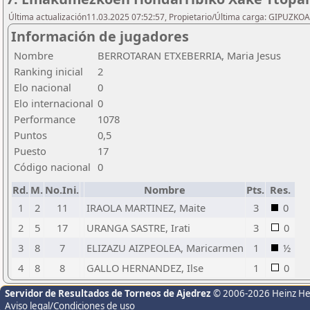
Última actualización11.03.2025 07:52:57, Propietario/Última carga: GIPU
Información de jugadores
Nombre
BERROTARAN ETXEBERRIA, Maria Jesus
Ranking inicial
2
Elo nacional
0
Elo internacional
0
Performance
1078
Puntos
0,5
Puesto
17
Código nacional
0
Rd.
M.
No.Ini.
Nombre
Pts.
Res.
1
2
11
IRAOLA MARTINEZ, Maite
3
0
2
5
17
URANGA SASTRE, Irati
3
0
3
8
7
ELIZAZU AIZPEOLEA, Maricarmen
1
½
4
8
8
GALLO HERNANDEZ, Ilse
1
0
Servidor de Resultados de Torneos de Ajedrez
© 2006-2026 Heinz H
Aviso legal/Condiciones de uso