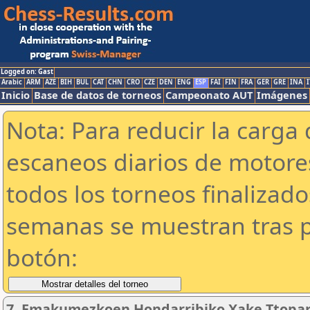
Logged on: Gast
Arabic
ARM
AZE
BIH
BUL
CAT
CHN
CRO
CZE
DEN
ENG
ESP
FAI
FIN
FRA
GER
GRE
INA
I
Inicio
Base de datos de torneos
Campeonato AUT
Imágenes
Nota: Para reducir la carga 
escaneos diarios de motor
todos los torneos finalizad
semanas se muestran tras p
botón:
7. Emakumezkoen Hondarribiko Xake Ttopa