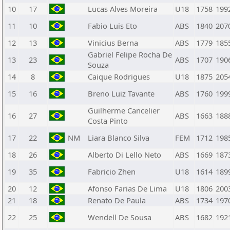
10
17
Lucas Alves Moreira
U18
1758
199
11
10
Fabio Luis Eto
ABS
1840
207
12
13
Vinicius Berna
ABS
1779
185
Gabriel Felipe Rocha De
13
23
ABS
1707
190
Souza
14
8
Caique Rodrigues
U18
1875
205
15
16
Breno Luiz Tavante
ABS
1760
199
Guilherme Cancelier
16
27
ABS
1663
188
Costa Pinto
17
22
NM
Liara Blanco Silva
FEM
1712
198
18
26
Alberto Di Lello Neto
ABS
1669
187
19
35
Fabricio Zhen
U18
1614
189
20
12
Afonso Farias De Lima
U18
1806
200
21
18
Renato De Paula
ABS
1734
197
22
25
Wendell De Sousa
ABS
1682
192