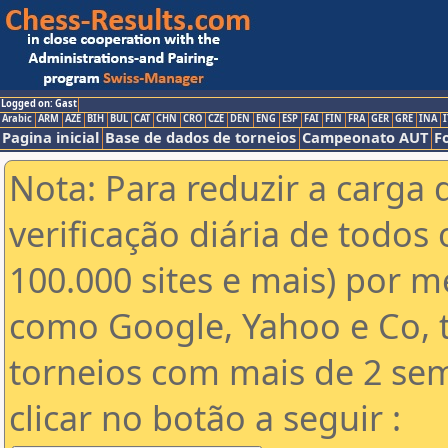
Logged on: Gast
Arabic
ARM
AZE
BIH
BUL
CAT
CHN
CRO
CZE
DEN
ENG
ESP
FAI
FIN
FRA
GER
GRE
INA
I
Pagina inicial
Base de dados de torneios
Campeonato AUT
F
Nota: Para reduzir a carga 
verificação diária de todos 
100.000 sites e mais) por 
como Google, Yahoo e Co, t
torneios com mais de 2 se
clicar no botão a seguir :