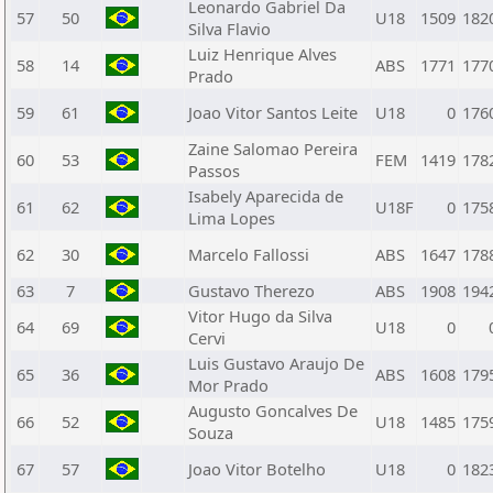
Leonardo Gabriel Da
57
50
U18
1509
182
Silva Flavio
Luiz Henrique Alves
58
14
ABS
1771
177
Prado
59
61
Joao Vitor Santos Leite
U18
0
176
Zaine Salomao Pereira
60
53
FEM
1419
178
Passos
Isabely Aparecida de
61
62
U18F
0
175
Lima Lopes
62
30
Marcelo Fallossi
ABS
1647
178
63
7
Gustavo Therezo
ABS
1908
194
Vitor Hugo da Silva
64
69
U18
0
Cervi
Luis Gustavo Araujo De
65
36
ABS
1608
179
Mor Prado
Augusto Goncalves De
66
52
U18
1485
175
Souza
67
57
Joao Vitor Botelho
U18
0
182