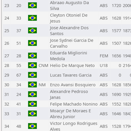
Abraao Augusto Da
23
20
ABS
1720
200
Silva
Cleyton Otoniel De
24
33
ABS
1628
191
Jesus
Jose Alexandre Dos
25
37
ABS
1577
187
Santos
Jose Sydnei Garcia De
26
51
ABS
1507
182
Carvalho
Eduarda Migliorini
27
28
FEM
1656
194
Medola
28
55
CNM
Helio De Marque Neto
U18
0
216
29
67
Lucas Tavares Garcia
ABS
0
30
34
NM
Enzo Avansi Bosquiero
ABS
1628
185
Alexandre Pedroso
31
24
ABS
1690
192
Janas
32
41
Felipe Machado Nonino
ABS
1552
182
Moacyr De Moraes E
33
31
ABS
1646
184
Abreu Junior
Victor Longo Rodrigues
34
48
ABS
1528
179
Alves