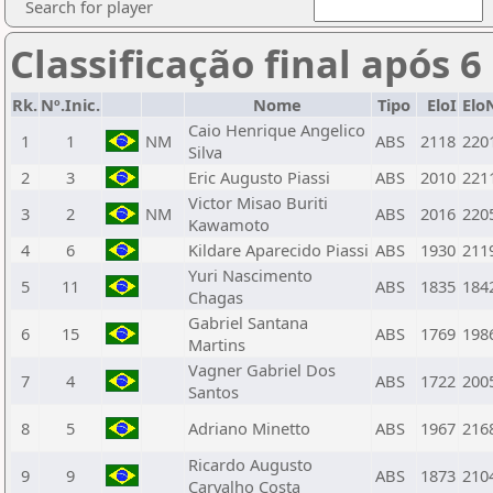
Search for player
Classificação final após 6
Rk.
Nº.Inic.
Nome
Tipo
EloI
Elo
Caio Henrique Angelico
1
1
NM
ABS
2118
220
Silva
2
3
Eric Augusto Piassi
ABS
2010
221
Victor Misao Buriti
3
2
NM
ABS
2016
220
Kawamoto
4
6
Kildare Aparecido Piassi
ABS
1930
211
Yuri Nascimento
5
11
ABS
1835
184
Chagas
Gabriel Santana
6
15
ABS
1769
198
Martins
Vagner Gabriel Dos
7
4
ABS
1722
200
Santos
8
5
Adriano Minetto
ABS
1967
216
Ricardo Augusto
9
9
ABS
1873
210
Carvalho Costa