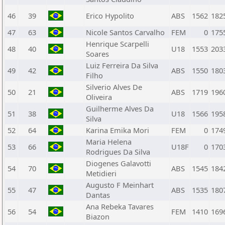
46
39
Erico Hypolito
ABS
1562
182
47
63
Nicole Santos Carvalho
FEM
0
175
Henrique Scarpelli
48
40
U18
1553
203
Soares
Luiz Ferreira Da Silva
49
42
ABS
1550
180
Filho
Silverio Alves De
50
21
ABS
1719
196
Oliveira
Guilherme Alves Da
51
38
U18
1566
195
Silva
52
64
Karina Emika Mori
FEM
0
174
Maria Helena
53
66
U18F
0
170
Rodrigues Da Silva
Diogenes Galavotti
54
70
ABS
1545
184
Metidieri
Augusto F Meinhart
55
47
ABS
1535
180
Dantas
Ana Rebeka Tavares
56
54
FEM
1410
169
Biazon