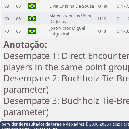
68
60
Livia Cristina De Souza
U18F
0
177
Mateus Vinicius Volpe
69
68
U18
0
De Jesus
Joao Victor Miguel
70
65
U18
0
173
Fulgueiral
Anotação:
Desempate 1: Direct Encounter 
players in the same point grou
Desempate 2: Buchholz Tie-Bre
parameter)
Desempate 3: Buchholz Tie-Bre
parameter)
Servidor de resultados de torneio de xadrez
© 2006-2026 Heinz Her