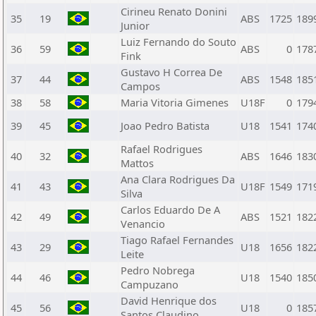
Cirineu Renato Donini
35
19
ABS
1725
189
Junior
Luiz Fernando do Souto
36
59
ABS
0
178
Fink
Gustavo H Correa De
37
44
ABS
1548
185
Campos
38
58
Maria Vitoria Gimenes
U18F
0
179
39
45
Joao Pedro Batista
U18
1541
174
Rafael Rodrigues
40
32
ABS
1646
183
Mattos
Ana Clara Rodrigues Da
41
43
U18F
1549
171
Silva
Carlos Eduardo De A
42
49
ABS
1521
182
Venancio
Tiago Rafael Fernandes
43
29
U18
1656
182
Leite
Pedro Nobrega
44
46
U18
1540
185
Campuzano
David Henrique dos
45
56
U18
0
185
Santos Claudino