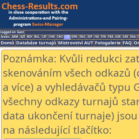
Logged on: Gast
Arabic
ARM
AZE
BIH
BUL
CAT
CHN
CRO
CZE
DEN
ENG
ESP
FAI
FIN
FRA
GER
GRE
INA
I
Domů
Databáze turnajů
Mistrovství AUT
Fotogalerie
FAQ
On
Poznámka: Kvůli redukci za
skenováním všech odkazů (
a více) a vyhledávačů typu 
všechny odkazy turnajů star
data ukončení turnaje) jsou
na následující tlačítko: