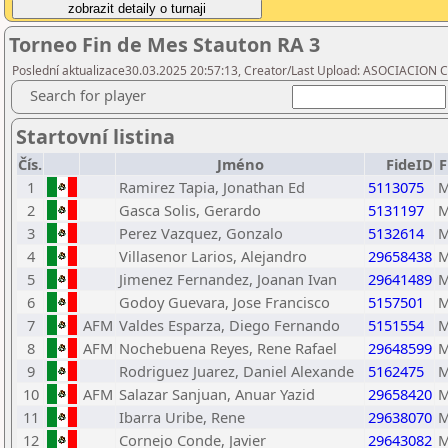
Torneo Fin de Mes Stauton RA 3
Poslední aktualizace30.03.2025 20:57:13, Creator/Last Upload: ASOCIACIO
Search for player
Startovní listina
Čís.
Jméno
FideID
F
1
Ramirez Tapia, Jonathan Ed
5113075
M
2
Gasca Solis, Gerardo
5131197
M
3
Perez Vazquez, Gonzalo
5132614
M
4
Villasenor Larios, Alejandro
29658438
M
5
Jimenez Fernandez, Joanan Ivan
29641489
M
6
Godoy Guevara, Jose Francisco
5157501
M
7
AFM
Valdes Esparza, Diego Fernando
5151554
M
8
AFM
Nochebuena Reyes, Rene Rafael
29648599
M
9
Rodriguez Juarez, Daniel Alexande
5162475
M
10
AFM
Salazar Sanjuan, Anuar Yazid
29658420
M
11
Ibarra Uribe, Rene
29638070
M
12
Cornejo Conde, Javier
29643082
M