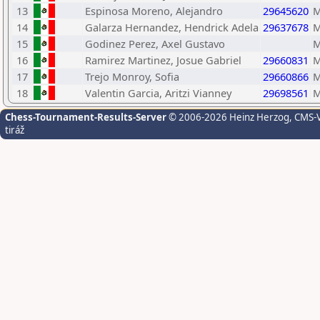
13
Espinosa Moreno, Alejandro
29645620
M
14
Galarza Hernandez, Hendrick Adela
29637678
M
15
Godinez Perez, Axel Gustavo
M
16
Ramirez Martinez, Josue Gabriel
29660831
M
17
Trejo Monroy, Sofia
29660866
M
18
Valentin Garcia, Aritzi Vianney
29698561
M
Chess-Tournament-Results-Server
© 2006-2026 Heinz Herzog
, CMS-
tiráž