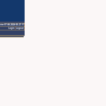
ime 07.08.2026 05:27:17
Login
Logout