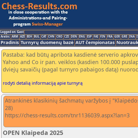
Logged on: Gast
Arabic
ARM
AZE
BIH
BUL
CAT
CHN
CRO
CZE
DEN
ENG
ESP
FAI
FIN
FRA
GER
GRE
INA
I
Pradinis
Turnyrų duomenų bazė
AUT čempionatas
Nuotrau
Pastaba: kad būtų apribota kasdienė serverio apkrov
Yahoo and Co ir pan. veiklos (kasdien 100.000 puslap
dviejų savaičių (pagal turnyro pabaigos datą) nuorod
rodyti detalią informaciją apie turnyrą
Atrankinės klasikinių šachmatų varžybos į "Klaipėdos
28)
https://chess-results.com/tnr1136039.aspx?lan=3
OPEN Klaipeda 2025