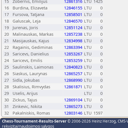
15
Zobernis, Emilijus
12861316
LTU
1425
16
Burdina, Elizaveta
12846155
LTU
0
17
Fursova, Tatjana
12858501
LTU
0
18
Galuscak, Leja
12846570
LTU
0
19
Jurenas, Joris
12851124
LTU
0
20
Malinauskas, Markas
12857238
LTU
0
21
Masijauskas, Kajus
12834998
LTU
0
22
Ragainis, Gediminas
12863394
LTU
0
23
Saricevs, Danielius
12853267
LTU
0
24
Saricevs, Emilis
12853259
LTU
0
25
Saulinskis, Laimonas
12840823
LTU
0
26
Siaskus, Laurynas
12865257
LTU
0
27
Sidla, Jokubas
12868990
LTU
0
28
Skalisius, Rimvydas
12861871
LTU
0
29
Uselis, Arijus
LTU
0
30
Zickus, Tajus
12869104
LTU
0
31
Zinkevic, Nikita
12865273
LTU
0
32
Pakalniskis, Romas
12803146
LTU
1597
Chess-Tournament-Results-Server
© 2006-2026 Heinz Herzog
, CMS-
rekvizitai/naudojimosi sąlygos