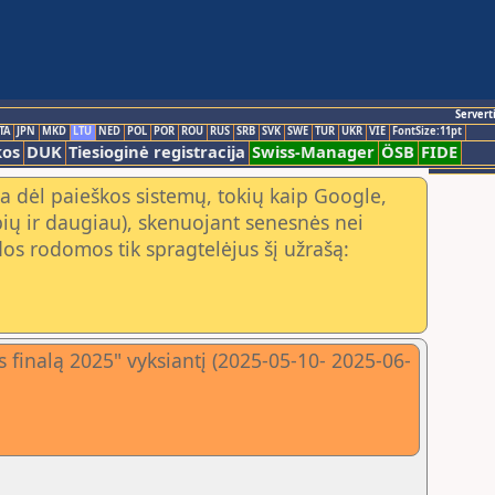
Servert
TA
JPN
MKD
LTU
NED
POL
POR
ROU
RUS
SRB
SVK
SWE
TUR
UKR
VIE
FontSize:11pt
kos
DUK
Tiesioginė registracija
Swiss-Manager
ÖSB
FIDE
a dėl paieškos sistemų, tokių kaip Google,
ių ir daugiau), skenuojant senesnės nei
os rodomos tik spragtelėjus šį užrašą:
 finalą 2025" vyksiantį (2025-05-10- 2025-06-