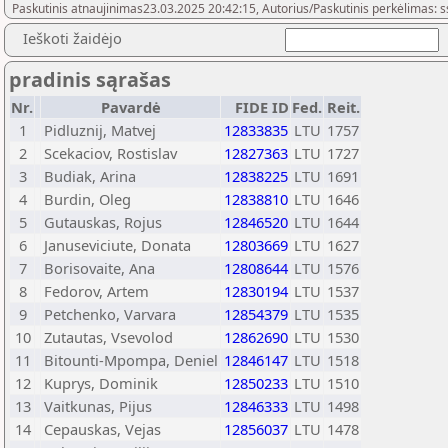
Paskutinis atnaujinimas23.03.2025 20:42:15, Autorius/Paskutinis perkėlimas:
Ieškoti žaidėjo
pradinis sąrašas
Nr.
Pavardė
FIDE ID
Fed.
Reit.
1
Pidluznij, Matvej
12833835
LTU
1757
2
Scekaciov, Rostislav
12827363
LTU
1727
3
Budiak, Arina
12838225
LTU
1691
4
Burdin, Oleg
12838810
LTU
1646
5
Gutauskas, Rojus
12846520
LTU
1644
6
Januseviciute, Donata
12803669
LTU
1627
7
Borisovaite, Ana
12808644
LTU
1576
8
Fedorov, Artem
12830194
LTU
1537
9
Petchenko, Varvara
12854379
LTU
1535
10
Zutautas, Vsevolod
12862690
LTU
1530
11
Bitounti-Mpompa, Deniel
12846147
LTU
1518
12
Kuprys, Dominik
12850233
LTU
1510
13
Vaitkunas, Pijus
12846333
LTU
1498
14
Cepauskas, Vejas
12856037
LTU
1478