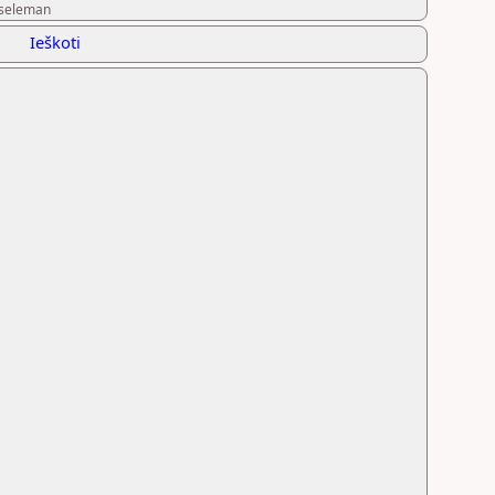
 sseleman
Ieškoti