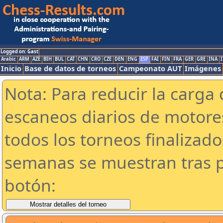
Logged on: Gast
Arabic
ARM
AZE
BIH
BUL
CAT
CHN
CRO
CZE
DEN
ENG
ESP
FAI
FIN
FRA
GER
GRE
INA
I
Inicio
Base de datos de torneos
Campeonato AUT
Imágenes
Nota: Para reducir la carga 
escaneos diarios de motor
todos los torneos finalizad
semanas se muestran tras p
botón: