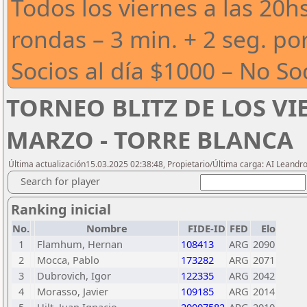
Todos los viernes a las 20h
rondas – 3 min. + 2 seg. po
Socios al día $1000 – No So
TORNEO BLITZ DE LOS VIE
MARZO - TORRE BLANCA
Última actualización15.03.2025 02:38:48, Propietario/Última carga: AI Leand
Search for player
Ranking inicial
No.
Nombre
FIDE-ID
FED
Elo
1
Flamhum, Hernan
108413
ARG
2090
2
Mocca, Pablo
173282
ARG
2071
3
Dubrovich, Igor
122335
ARG
2042
4
Morasso, Javier
109185
ARG
2014