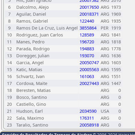
5
Hilt, Juan Ignacio
20007582
ARG
2010
6
Dalcolmo, Alejo
20017650
ARG
1973
7
Aguilar, Daniel
20018371
ARG
1969
8
Ramos, Gabriel
122440
ARG
1935
9
Ramos De La Cruz, Luis Angel
3855864
PER
1919
10
Rodriguez, Juan Carlos
128589
ARG
1841
11
Manes, Pedro
196720
ARG
1818
12
Parada, Rodrigo
194883
ARG
1778
13
Doregger, Julian
193070
ARG
1636
14
Garcia, Angel
20050747
ARG
1603
15
Katic, Matias
20005563
ARG
1595
16
Schvartz, Ivan
161063
ARG
1551
17
Cordova, Maite
20027443
ARG
1447
18
Beresten, Matias
ARG
0
19
Bosco, Santino
ARG
0
20
Castiello, Gino
ARG
0
21
Hudson, Earl
2034590
USA
0
22
Sala, Maximo
176311
ARG
0
23
Taralio, Santino
20058918
ARG
0