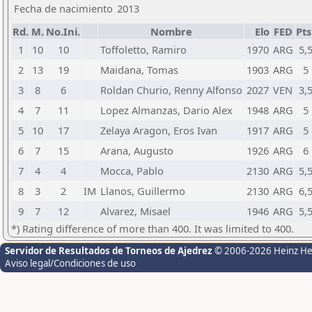
Fecha de nacimiento
2013
Rd.
M.
No.Ini.
Nombre
Elo
FED
Pts
1
10
10
Toffoletto, Ramiro
1970
ARG
5,
2
13
19
Maidana, Tomas
1903
ARG
5
3
8
6
Roldan Churio, Renny Alfonso
2027
VEN
3,
4
7
11
Lopez Almanzas, Dario Alex
1948
ARG
5
5
10
17
Zelaya Aragon, Eros Ivan
1917
ARG
5
6
7
15
Arana, Augusto
1926
ARG
6
7
4
4
Mocca, Pablo
2130
ARG
5,
8
3
2
IM
Llanos, Guillermo
2130
ARG
6,
9
7
12
Alvarez, Misael
1946
ARG
5,
*) Rating difference of more than 400. It was limited to 400.
Servidor de Resultados de Torneos de Ajedrez
© 2006-2026 Heinz H
Aviso legal/Condiciones de uso