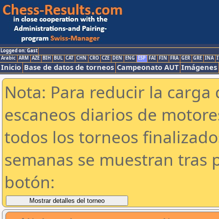
Logged on: Gast
Arabic
ARM
AZE
BIH
BUL
CAT
CHN
CRO
CZE
DEN
ENG
ESP
FAI
FIN
FRA
GER
GRE
INA
I
Inicio
Base de datos de torneos
Campeonato AUT
Imágenes
Nota: Para reducir la carga 
escaneos diarios de motor
todos los torneos finalizad
semanas se muestran tras p
botón: