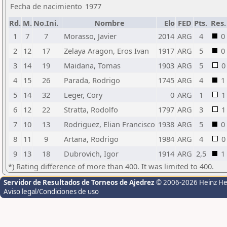
Fecha de nacimiento
1977
Rd.
M.
No.Ini.
Nombre
Elo
FED
Pts.
Res.
1
7
7
Morasso, Javier
2014
ARG
4
0
2
12
17
Zelaya Aragon, Eros Ivan
1917
ARG
5
0
3
14
19
Maidana, Tomas
1903
ARG
5
0
4
15
26
Parada, Rodrigo
1745
ARG
4
1
5
14
32
Leger, Cory
0
ARG
1
1
6
12
22
Stratta, Rodolfo
1797
ARG
3
1
7
10
13
Rodriguez, Elian Francisco
1938
ARG
5
0
8
11
9
Artana, Rodrigo
1984
ARG
4
0
9
13
18
Dubrovich, Igor
1914
ARG
2,5
1
*) Rating difference of more than 400. It was limited to 400.
Servidor de Resultados de Torneos de Ajedrez
© 2006-2026 Heinz H
Aviso legal/Condiciones de uso