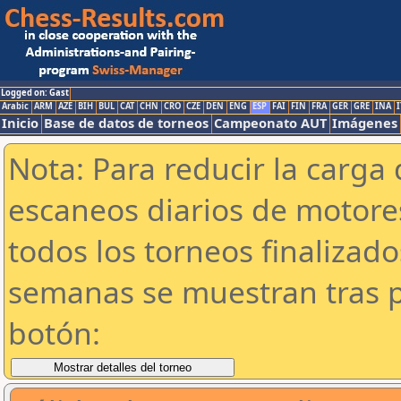
Logged on: Gast
Arabic
ARM
AZE
BIH
BUL
CAT
CHN
CRO
CZE
DEN
ENG
ESP
FAI
FIN
FRA
GER
GRE
INA
I
Inicio
Base de datos de torneos
Campeonato AUT
Imágenes
Nota: Para reducir la carga 
escaneos diarios de motor
todos los torneos finalizad
semanas se muestran tras p
botón: