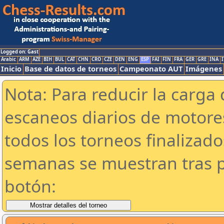
Logged on: Gast
Arabic
ARM
AZE
BIH
BUL
CAT
CHN
CRO
CZE
DEN
ENG
ESP
FAI
FIN
FRA
GER
GRE
INA
I
Inicio
Base de datos de torneos
Campeonato AUT
Imágenes
Nota: Para reducir la carga 
escaneos diarios de motor
todos los torneos finalizad
semanas se muestran tras p
botón: