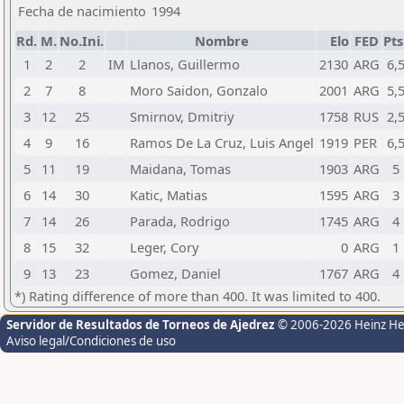
Fecha de nacimiento
1994
Rd.
M.
No.Ini.
Nombre
Elo
FED
Pts
1
2
2
IM
Llanos, Guillermo
2130
ARG
6,
2
7
8
Moro Saidon, Gonzalo
2001
ARG
5,
3
12
25
Smirnov, Dmitriy
1758
RUS
2,
4
9
16
Ramos De La Cruz, Luis Angel
1919
PER
6,
5
11
19
Maidana, Tomas
1903
ARG
5
6
14
30
Katic, Matias
1595
ARG
3
7
14
26
Parada, Rodrigo
1745
ARG
4
8
15
32
Leger, Cory
0
ARG
1
9
13
23
Gomez, Daniel
1767
ARG
4
*) Rating difference of more than 400. It was limited to 400.
Servidor de Resultados de Torneos de Ajedrez
© 2006-2026 Heinz H
Aviso legal/Condiciones de uso