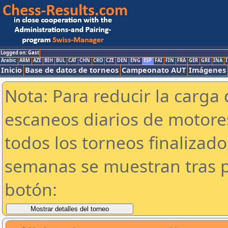
Logged on: Gast
Arabic
ARM
AZE
BIH
BUL
CAT
CHN
CRO
CZE
DEN
ENG
ESP
FAI
FIN
FRA
GER
GRE
INA
I
Inicio
Base de datos de torneos
Campeonato AUT
Imágenes
Nota: Para reducir la carga 
escaneos diarios de motor
todos los torneos finalizad
semanas se muestran tras p
botón: