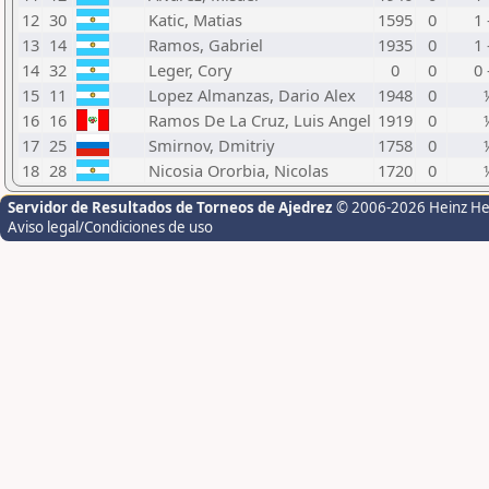
12
30
Katic, Matias
1595
0
1 
13
14
Ramos, Gabriel
1935
0
1 
14
32
Leger, Cory
0
0
0 
15
11
Lopez Almanzas, Dario Alex
1948
0
16
16
Ramos De La Cruz, Luis Angel
1919
0
17
25
Smirnov, Dmitriy
1758
0
18
28
Nicosia Ororbia, Nicolas
1720
0
Servidor de Resultados de Torneos de Ajedrez
© 2006-2026 Heinz H
Aviso legal/Condiciones de uso