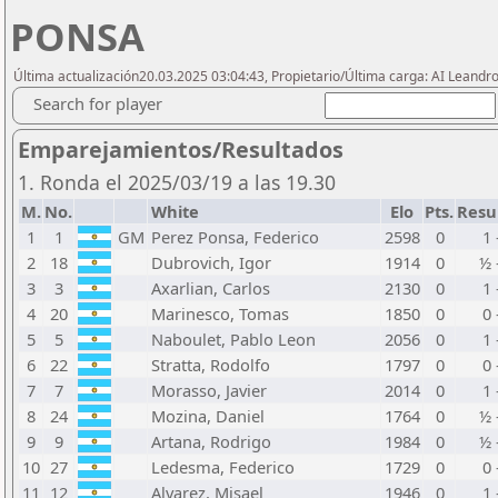
PONSA
Última actualización20.03.2025 03:04:43, Propietario/Última carga: AI Leand
Search for player
Emparejamientos/Resultados
1. Ronda el 2025/03/19 a las 19.30
M.
No.
White
Elo
Pts.
Resu
1
1
GM
Perez Ponsa, Federico
2598
0
1 
2
18
Dubrovich, Igor
1914
0
½ 
3
3
Axarlian, Carlos
2130
0
1 
4
20
Marinesco, Tomas
1850
0
0 
5
5
Naboulet, Pablo Leon
2056
0
1 
6
22
Stratta, Rodolfo
1797
0
0 
7
7
Morasso, Javier
2014
0
1 
8
24
Mozina, Daniel
1764
0
½ 
9
9
Artana, Rodrigo
1984
0
½ 
10
27
Ledesma, Federico
1729
0
0 
11
12
Alvarez, Misael
1946
0
1 