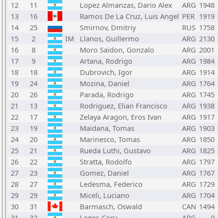
12
11
Lopez Almanzas, Dario Alex
ARG
1948
13
16
Ramos De La Cruz, Luis Angel
PER
1919
14
25
Smirnov, Dmitriy
RUS
1758
15
2
IM
Llanos, Guillermo
ARG
2130
16
8
Moro Saidon, Gonzalo
ARG
2001
17
9
Artana, Rodrigo
ARG
1984
18
18
Dubrovich, Igor
ARG
1914
19
24
Mozina, Daniel
ARG
1764
20
26
Parada, Rodrigo
ARG
1745
21
13
Rodriguez, Elian Francisco
ARG
1938
22
17
Zelaya Aragon, Eros Ivan
ARG
1917
23
19
Maidana, Tomas
ARG
1903
24
20
Marinesco, Tomas
ARG
1850
25
21
Rueda Luthi, Gustavo
ARG
1825
26
22
Stratta, Rodolfo
ARG
1797
27
23
Gomez, Daniel
ARG
1767
28
27
Ledesma, Federico
ARG
1729
29
29
Miceli, Luciano
ARG
1704
30
31
Barmasch, Oswald
CAN
1494
31
32
Leger, Cory
ARG
0