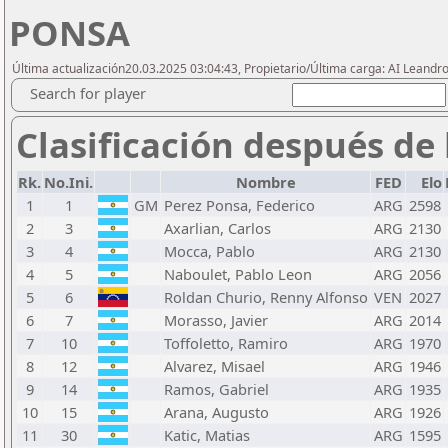
PONSA
Última actualización20.03.2025 03:04:43, Propietario/Última carga: AI Leand
Search for player
Clasificación después de 
Rk.
No.Ini.
Nombre
FED
Elo
1
1
GM
Perez Ponsa, Federico
ARG
2598
2
3
Axarlian, Carlos
ARG
2130
3
4
Mocca, Pablo
ARG
2130
4
5
Naboulet, Pablo Leon
ARG
2056
5
6
Roldan Churio, Renny Alfonso
VEN
2027
6
7
Morasso, Javier
ARG
2014
7
10
Toffoletto, Ramiro
ARG
1970
8
12
Alvarez, Misael
ARG
1946
9
14
Ramos, Gabriel
ARG
1935
10
15
Arana, Augusto
ARG
1926
11
30
Katic, Matias
ARG
1595