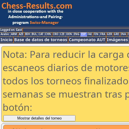
Logged on: Gast
Arabic
ARM
AZE
BIH
BUL
CAT
CHN
CRO
CZE
DEN
ENG
ESP
FAI
FIN
FRA
GER
GRE
INA
I
Inicio
Base de datos de torneos
Campeonato AUT
Imágenes
Nota: Para reducir la carga 
escaneos diarios de motor
todos los torneos finalizad
semanas se muestran tras p
botón: