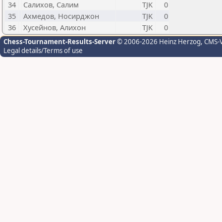
34
Салихов, Салим
TJK
0
35
Ахмедов, Носирджон
TJK
0
36
Хусейнов, Алихон
TJK
0
Chess-Tournament-Results-Server
© 2006-2026 Heinz Herzog
, CMS-
Legal details/Terms of use