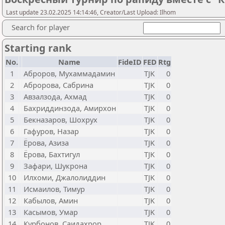
Last update 23.02.2025 14:14:46, Creator/Last Upload: Ilhom
Search for player
Starting rank
No.
Name
FideID
FED
Rtg
1
Аброров, Мухаммадамин
TJK
0
2
Абророва, Сабрина
TJK
0
3
Авзалзода, Ахмад
TJK
0
4
Бахриддинзода, Амирхон
TJK
0
5
Бекназаров, Шохрух
TJK
0
6
Гафуров, Назар
TJK
0
7
Ёрова, Азиза
TJK
0
8
Ёрова, Бахтигул
TJK
0
9
Зафари, Шукрона
TJK
0
10
Илхоми, Джалолиддин
TJK
0
11
Исмаилов, Тимур
TJK
0
12
Кабылов, Амин
TJK
0
13
Касымов, Умар
TJK
0
14
Курбонов, Саидахрор
TJK
0