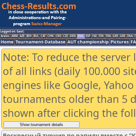
Logged on: Gast
Arabic
ARM
AZE
BIH
BUL
CAT
CHN
CRO
CZE
DEN
ENG
ESP
FAI
FIN
FRA
GER
GRE
INA
I
Home
Tournament-Database
AUT championship
Pictures
F
Note: To reduce the server 
of all links (daily 100.000 s
engines like Google, Yahoo a
tournaments older than 5 d
shown after clicking the fo
Воскресный турнир по рапиду вместе с "К