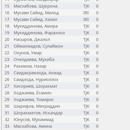
15
Масхабова, Шукрона
TJK
0
16
Мусави Сайид, Милод
IRI
0
17
Мусави Сайид, Халил
IRI
0
18
Мухиддинова, Амира
TJK
0
19
Мухиддинова, Фарахноз
TJK
0
20
Насыров, Джалол
TJK
0
21
Оймахмадов, Сулаймон
TJK
0
22
Охунов, Умар
TJK
0
23
Очелдиева, Мухиба
TJK
0
24
Рахимов, Назар
TJK
0
25
Саидакрамзода, Ахмад
TJK
0
26
Саидзода, Нуриоллох
TJK
0
27
Хисориев, Шорахмат
TJK
0
28
Ходжаева, Ёсамин
TJK
0
29
Ходжаева, Томирис
TJK
0
30
Шарифов, Мехриддин
TJK
0
31
Шорахматов, Искандар
TJK
0
32
Юнусов, Мухаммад
TJK
0
33
Масхабова, Амина
TJK
0