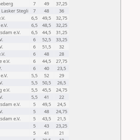
heberg
7
49
37,25
 Lasker Stegli
7
48
36
.V.
6,5
49,5
32,75
e.V.
6,5
48,5
32,25
sdam e.V.
6,5
44,5
31,25
V.
6
52,5
33,25
V.
6
51,5
32
.V.
6
48
28
 e.V.
6
44,5
27,75
.
6
40
23,5
e.V.
5,5
52
29
V.
5,5
50,5
26,5
 e.V.
5,5
45,5
24,75
V.
5,5
41
22
sdam e.V.
5
49,5
24,5
V.
5
48
24,75
sdam e.V.
5
43,5
21,5
5
43
23,25
5
41
21