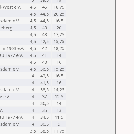
5
39,5
19
-West e.V.
4,5
45
18,75
4,5
44,5
20,25
sdam e.V.
4,5
44,5
16,5
heberg
4,5
43
20
4,5
43
17,75
4,5
42,5
15,75
in 1903 e.V.
4,5
42
18,25
au 1977 e.V.
4,5
41
14
4,5
40
16
sdam e.V.
4,5
36,5
15,25
4
42,5
16,5
4
41,5
16
sdam e.V.
4
38,5
14,25
e e.V.
4
37
12,5
4
36,5
14
V.
4
35
13
au 1977 e.V.
4
34,5
11,5
sdam e.V.
4
30,5
9
3,5
38,5
11,75