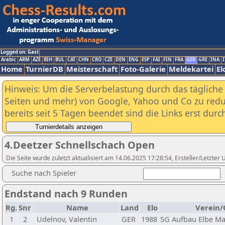
Logged on: Gast
Arabic
ARM
AZE
BIH
BUL
CAT
CHN
CRO
CZE
DEN
ENG
ESP
FAI
FIN
FRA
GER
GRE
INA
I
Home
TurnierDB
Meisterschaft
Foto-Galerie
Meldekartei
El
Hinweis: Um die Serverbelastung durch das tägliche D
Seiten und mehr) von Google, Yahoo und Co zu reduz
bereits seit 5 Tagen beendet sind die Links erst dur
4.Deetzer Schnellschach Open
Die Seite wurde zuletzt aktualisiert am 14.06.2025 17:28:54, Ersteller/Letzte
Suche nach Spieler
Endstand nach 9 Runden
Rg.
Snr
Name
Land
Elo
Verein/
1
2
Udelnov, Valentin
GER
1988
SG Aufbau Elbe M