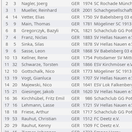
2
3
Nagler, Joerg
GER
1974
SC Rochade Münc
3
1
Mueller, Reinhard
GER
2001
Schachgesellschaft
4
14
Vetter, Elias
GER
1750
SV Babelsberg 03 e
5
9
Main, Thomas
GER
1781
Mögeliner SC 1913 
6
8
Gregorczyk, Bazyli
POL
1821
Schachclub GG Pot
7
4
Franz, Niclas
GER
1883
SV Hellas Nauen e.
8
5
Sinka, Silas
GER
1878
SV Hellas Nauen e.
9
6
Sasse, Leon
GER
1868
SV Babelsberg 03 e
10
13
Kellner, Rene
GER
1754
Potsdamer SV Mitte
11
32
Schwarze, Torsten
GER
1866
ESV Kirchmöser e.V
12
10
Gottschalk, Nico
GER
1773
Mögeliner SC 1913 
13
19
Vogt, Gianluca
GER
1707
SV Hellas Nauen e.
14
20
Majewski, Nico
GER
1641
ESV Lok Falkenberg
15
21
Giesinger, Jakob
GER
1620
SV Hellas Nauen e.
16
36
Kirchhübel, Fritz Emil
GER
986
Schachclub GG Pot
17
16
Lehmann, Lasse
GER
1721
SV Hellas Nauen e.
18
18
Friese, Arthur
GER
1717
Schachclub GG Pot
19
53
Rauhut, Christian
GER
1512
FC Deetz e.V.
20
29
Rauhut, Kenny
GER
1509
FC Deetz e.V.