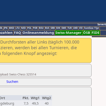
Servert
TA
JPN
MKD
LTU
NED
POL
POR
ROU
RUS
SRB
SVK
SWE
TUR
UKR
VIE
FontSize:11pt
ozahlen
FAQ
Onlineanmeldung
Swiss-Manager
ÖSB
FIDE
urchforsten aller Links (täglich 100.000
ieren, werden bei allen Turnieren, die
ch folgenden Knopf angezeigt:
r Upload: Swiss-Chess 325514
Suchen
Ort
Pkt.
Wtg1
Wtg2
agdeburg
7,5
49,5
40