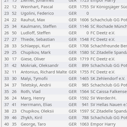
21
15
Ziemer, Johannes
GER
1723
Empor Harry
22
12
Weinhart, Pascal
GER
1755
SV Königsjäger Süd
23
52
Ugolini, Federico
GER
0
24
22
Rauhut, Max
GER
1606
Schachclub GG Pot
25
34
Kaulmann, Steffen
GER
1146
SC Rochade Münc
26
50
Ludloff, Steffen
GER
0
FC Deetz e.V.
27
27
Thiede, Sebastian
GER
1548
FC Deetz e.V.
28
33
Schlaeppi, Kurt
GER
1708
Schachfreunde Berl
29
25
Chupikov, Mark
GER
1580
SC Zitadelle Spand
30
17
Giese, Oliver
GER
1719
FC Deetz e.V.
31
42
Mokriak, Oleksandr
GER
899
Schachclub GG Pot
32
11
Antonius, Richard Malte
GER
1755
FC Deetz e.V.
33
30
Malyi, Tymofii
GER
1465
SK Zehlendorf e.V.
34
37
Teletskyi, Andrii
GER
985
Schachclub GG Pot
35
26
Roth, Vlad
GER
1564
SC Caissa Falkense
36
24
Marg, Henry
GER
1592
SV Werder/H.
37
41
Herrmann, Elias
GER
941
SV Hellas Nauen e.
38
23
Chupikov, Oleksii
GER
1597
SC Zitadelle Spand
39
46
Zhykh, Kiril
GER
788
Schachclub GG Pot
40
35
George, Taro
GER
1063
Empor Harry