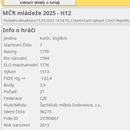
MČR mládeže 2025 - H12
Poslední aktualizace15.03.2025 14:54:10, Creator/Last Upload: Czech Republic
Info o hráči
Jméno
Kolín, Vojtěch
Startovní číslo
7
Rating
1776
Elo národní
1594
ELO mezinárodní
1776
Výkon
1513
FIDE rtg +/-
-122,4
Body
3,5
Pořadí
21
Federace
CZE
Klub/Město
Šachklub města Dobrovice, z.s.
Ident-číslo
56273
Fide-ID
23785667
Rok narození
2013