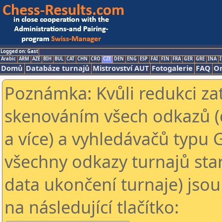
Logged on: Gast
Arabic
ARM
AZE
BIH
BUL
CAT
CHN
CRO
CZE
DEN
ENG
ESP
FAI
FIN
FRA
GER
GRE
INA
I
Domů
Databáze turnajů
Mistrovství AUT
Fotogalerie
FAQ
On
Poznámka: Kvůli redukci za
skenováním všech odkazů (
a více) a vyhledávačů typu 
všechny odkazy turnajů star
data ukončení turnaje) jsou
na následující tlačítko: