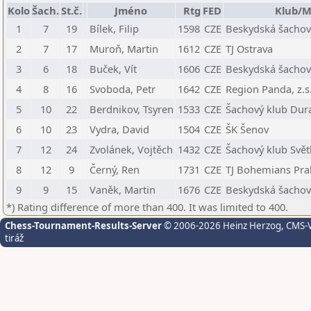
Kolo
Šach.
St.č.
Jméno
Rtg
FED
Klub/M
1
7
19
Bílek, Filip
1598
CZE
Beskydská šachová
2
7
17
Muroň, Martin
1612
CZE
TJ Ostrava
3
6
18
Buček, Vít
1606
CZE
Beskydská šachová
4
8
16
Svoboda, Petr
1642
CZE
Region Panda, z.s
5
10
22
Berdnikov, Tsyren
1533
CZE
Šachový klub Dura
6
10
23
Vydra, David
1504
CZE
ŠK Šenov
7
12
24
Zvolánek, Vojtěch
1432
CZE
Šachový klub Svět
8
12
9
Černý, Ren
1731
CZE
TJ Bohemians Pra
9
9
15
Vaněk, Martin
1676
CZE
Beskydská šachová
*) Rating difference of more than 400. It was limited to 400.
Chess-Tournament-Results-Server
© 2006-2026 Heinz Herzog
, CMS-
tiráž