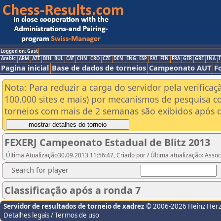
Logged on: Gast
Arabic
ARM
AZE
BIH
BUL
CAT
CHN
CRO
CZE
DEN
ENG
ESP
FAI
FIN
FRA
GER
GRE
INA
I
Pagina inicial
Base de dados de torneios
Campeonato AUT
F
Nota: Para reduzir a carga do servidor pela verificaç
100.000 sites e mais) por mecanismos de pesquisa c
torneios com mais de 2 semanas são exibidos após cl
FEXERJ Campeonato Estadual de Blitz 2013
Última Atualização30.09.2013 11:56:47, Criado por / Última atualização: Ass
Search for player
Classificação após a ronda 7
Servidor de resultados de torneio de xadrez
© 2006-2026 Heinz Her
Detalhes legais / Termos de uso