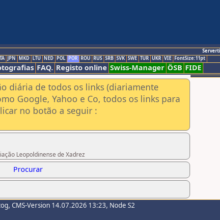
Servert
TA
JPN
MKD
LTU
NED
POL
POR
ROU
RUS
SRB
SVK
SWE
TUR
UKR
VIE
FontSize:11pt
otografias
FAQ.
Registo online
Swiss-Manager
ÖSB
FIDE
ão diária de todos os links (diariamente
omo Google, Yahoo e Co, todos os links para
icar no botão a seguir :
ociação Leopoldinense de Xadrez
Procurar
zog
, CMS-Version 14.07.2026 13:23, Node S2