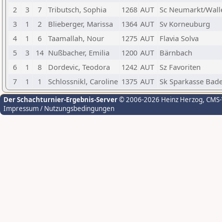
2
3
7
Tributsch, Sophia
1268
AUT
Sc Neumarkt/Wall
3
1
2
Blieberger, Marissa
1364
AUT
Sv Korneuburg
4
1
6
Taamallah, Nour
1275
AUT
Flavia Solva
5
3
14
Nußbacher, Emilia
1200
AUT
Bärnbach
6
1
8
Dordevic, Teodora
1242
AUT
Sz Favoriten
7
1
1
Schlossnikl, Caroline
1375
AUT
Sk Sparkasse Bad
Der Schachturnier-Ergebnis-Server
© 2006-2026 Heinz Herzog
, CMS
Impressum / Nutzungsbedingungen