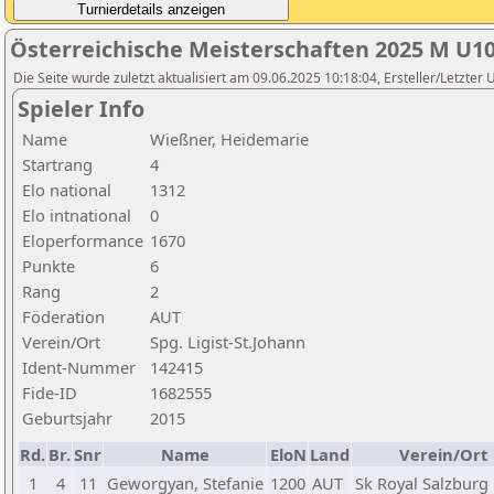
Österreichische Meisterschaften 2025 M U1
Die Seite wurde zuletzt aktualisiert am 09.06.2025 10:18:04, Ersteller/Letzter
Spieler Info
Name
Wießner, Heidemarie
Startrang
4
Elo national
1312
Elo intnational
0
Eloperformance
1670
Punkte
6
Rang
2
Föderation
AUT
Verein/Ort
Spg. Ligist-St.Johann
Ident-Nummer
142415
Fide-ID
1682555
Geburtsjahr
2015
Rd.
Br.
Snr
Name
EloN
Land
Verein/Ort
1
4
11
Geworgyan, Stefanie
1200
AUT
Sk Royal Salzburg