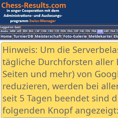
Logged on: Gast
Arabic
ARM
AZE
BIH
BUL
CAT
CHN
CRO
CZE
DEN
ENG
ESP
FAI
FIN
FRA
GER
GRE
INA
I
Home
TurnierDB
Meisterschaft
Foto-Galerie
Meldekartei
El
Hinweis: Um die Serverbela
tägliche Durchforsten aller 
Seiten und mehr) von Goog
reduzieren, werden bei alle
seit 5 Tagen beendet sind d
folgenden Knopf angezeigt