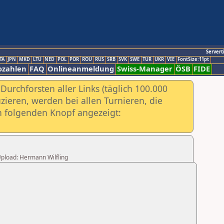
Servert
TA
JPN
MKD
LTU
NED
POL
POR
ROU
RUS
SRB
SVK
SWE
TUR
UKR
VIE
FontSize:11pt
ozahlen
FAQ
Onlineanmeldung
Swiss-Manager
ÖSB
FIDE
urchforsten aller Links (täglich 100.000
ieren, werden bei allen Turnieren, die
ch folgenden Knopf angezeigt:
 Upload: Hermann Wilfling