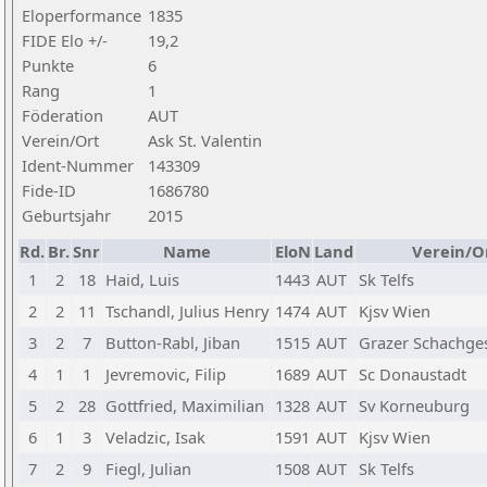
Eloperformance
1835
FIDE Elo +/-
19,2
Punkte
6
Rang
1
Föderation
AUT
Verein/Ort
Ask St. Valentin
Ident-Nummer
143309
Fide-ID
1686780
Geburtsjahr
2015
Rd.
Br.
Snr
Name
EloN
Land
Verein/O
1
2
18
Haid, Luis
1443
AUT
Sk Telfs
2
2
11
Tschandl, Julius Henry
1474
AUT
Kjsv Wien
3
2
7
Button-Rabl, Jiban
1515
AUT
Grazer Schachges
4
1
1
Jevremovic, Filip
1689
AUT
Sc Donaustadt
5
2
28
Gottfried, Maximilian
1328
AUT
Sv Korneuburg
6
1
3
Veladzic, Isak
1591
AUT
Kjsv Wien
7
2
9
Fiegl, Julian
1508
AUT
Sk Telfs