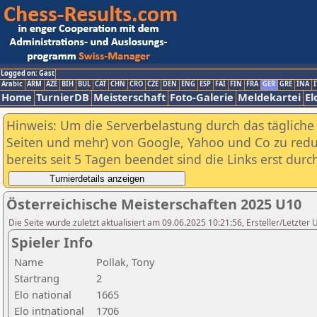
Logged on: Gast
Arabic
ARM
AZE
BIH
BUL
CAT
CHN
CRO
CZE
DEN
ENG
ESP
FAI
FIN
FRA
GER
GRE
INA
I
Home
TurnierDB
Meisterschaft
Foto-Galerie
Meldekartei
El
Hinweis: Um die Serverbelastung durch das tägliche D
Seiten und mehr) von Google, Yahoo und Co zu reduz
bereits seit 5 Tagen beendet sind die Links erst dur
Österreichische Meisterschaften 2025 U10
Die Seite wurde zuletzt aktualisiert am 09.06.2025 10:21:56, Ersteller/Letzter
Spieler Info
Name
Pollak, Tony
Startrang
2
Elo national
1665
Elo intnational
1706