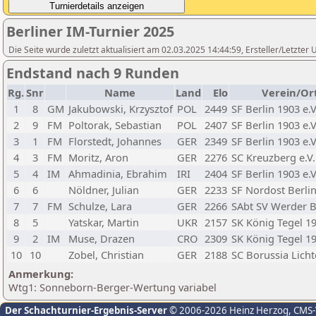
Berliner IM-Turnier 2025
Die Seite wurde zuletzt aktualisiert am 02.03.2025 14:44:59, Ersteller/Letzte
Endstand nach 9 Runden
Rg.
Snr
Name
Land
Elo
Verein/Or
1
8
GM
Jakubowski, Krzysztof
POL
2449
SF Berlin 1903 e.V
2
9
FM
Poltorak, Sebastian
POL
2407
SF Berlin 1903 e.V
3
1
FM
Florstedt, Johannes
GER
2349
SF Berlin 1903 e.V
4
3
FM
Moritz, Aron
GER
2276
SC Kreuzberg e.V.
5
4
IM
Ahmadinia, Ebrahim
IRI
2404
SF Berlin 1903 e.V
6
6
Nöldner, Julian
GER
2233
SF Nordost Berli
7
7
FM
Schulze, Lara
GER
2266
SAbt SV Werder 
8
5
Yatskar, Martin
UKR
2157
SK König Tegel 19
9
2
IM
Muse, Drazen
CRO
2309
SK König Tegel 19
10
10
Zobel, Christian
GER
2188
SC Borussia Lich
Anmerkung:
Wtg1: Sonneborn-Berger-Wertung variabel
Der Schachturnier-Ergebnis-Server
© 2006-2026 Heinz Herzog
, CMS