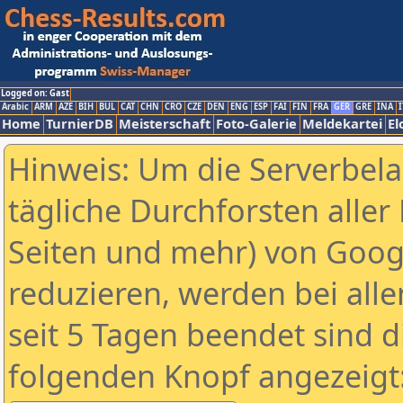
Logged on: Gast
Arabic
ARM
AZE
BIH
BUL
CAT
CHN
CRO
CZE
DEN
ENG
ESP
FAI
FIN
FRA
GER
GRE
INA
I
Home
TurnierDB
Meisterschaft
Foto-Galerie
Meldekartei
El
Hinweis: Um die Serverbel
tägliche Durchforsten aller 
Seiten und mehr) von Goog
reduzieren, werden bei alle
seit 5 Tagen beendet sind d
folgenden Knopf angezeigt