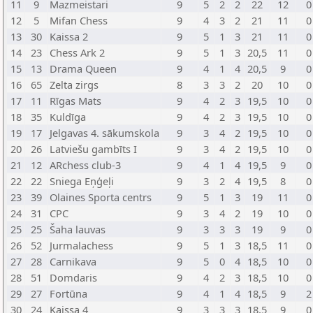
11
9
Mazmeistari
9
5
2
2
22
12
0
12
5
Mifan Chess
9
4
3
2
21
11
0
13
30
Kaissa 2
9
5
1
3
21
11
0
14
23
Chess Ark 2
9
5
1
3
20,5
11
0
15
13
Drama Queen
9
4
1
4
20,5
9
0
16
65
Zelta zirgs
8
3
3
2
20
10
0
17
11
Rīgas Mats
9
4
2
3
19,5
10
0
18
35
Kuldīga
9
4
2
3
19,5
10
0
19
17
Jelgavas 4. sākumskola
9
3
4
2
19,5
10
0
20
26
Latviešu gambīts I
9
3
4
2
19,5
10
0
21
12
ARchess club-3
9
4
1
4
19,5
9
0
22
22
Sniega Eņģeļi
9
3
2
4
19,5
8
0
23
39
Olaines Sporta centrs
9
5
1
3
19
11
0
24
31
CPC
9
3
4
2
19
10
0
25
25
Šaha lauvas
9
3
3
3
19
9
0
26
52
Jurmalachess
9
5
1
3
18,5
11
0
27
28
Carnikava
9
5
0
4
18,5
10
0
28
51
Domdaris
9
4
2
3
18,5
10
0
29
27
Fortūna
9
4
1
4
18,5
9
2
30
24
Kaissa 4
9
3
3
3
18,5
9
0