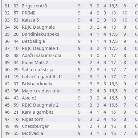
31
33
Zirgs centrā
9
3
2
4
18,5
8
0
32
57
PRIME
9
4
2
3
18
10
0
33
53
Kaissa 5
9
4
2
3
18
10
0
34
58
RBJC Daugmale
9
3
2
4
18
8
0
35
20
Bandinieku spēks
9
4
1
4
17,5
9
0
36
44
Bezbailīgie
9
4
1
4
17,5
9
0
37
10
RBJC Daugmale 1
9
3
2
4
17,5
8
0
38
38
Ādažu sākumskola
9
4
0
5
17
8
0
39
34
Rīgas Mats 2
9
2
4
3
17
8
0
40
29
Šaha ministrija
9
2
3
4
17
7
0
41
19
Latviešu gambīts II
9
3
1
5
17
7
0
42
37
Brīvbandinieki
9
3
3
3
16,5
9
0
43
36
Majoru vidusskola
9
2
4
3
16,5
8
0
44
43
Asie eži
9
3
2
4
16,5
8
0
45
59
RBJC Daugmale 2
9
2
3
4
16,5
7
0
46
21
Karaļa gambīts
9
4
1
4
16
9
0
47
16
Rīgas torņi
9
3
2
4
16
8
0
48
49
Chessburger
9
2
4
3
16
8
0
49
55
Motivācija
9
3
1
5
16
7
0