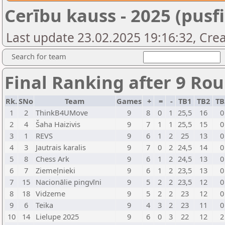
Cerību kauss - 2025 (pusfi
Last update 23.02.2025 19:16:32, Crea
Search for team
Final Ranking after 9 Ro
Rk.
SNo
Team
Games
+
=
-
TB1
TB2
TB
1
2
ThinkB4UMove
9
8
0
1
25,5
16
0
2
4
Šaha Haizivis
9
7
1
1
25,5
15
0
3
1
REVS
9
6
1
2
25
13
0
4
3
Jautrais karalis
9
7
0
2
24,5
14
0
5
8
Chess Ark
9
6
1
2
24,5
13
0
6
7
Ziemeļnieki
9
6
1
2
23,5
13
0
7
15
Nacionālie pingvīni
9
5
2
2
23,5
12
0
8
18
Vidzeme
9
5
2
2
23
12
0
9
6
Teika
9
4
3
2
23
11
0
10
14
Lielupe 2025
9
6
0
3
22
12
2