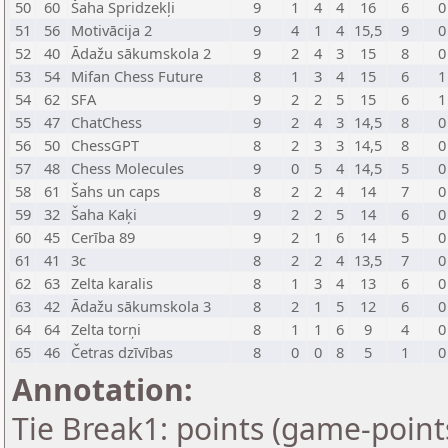
50
60
Šaha Spridzekļi
9
1
4
4
16
6
0
51
56
Motivācija 2
9
4
1
4
15,5
9
0
52
40
Ādažu sākumskola 2
9
2
4
3
15
8
0
53
54
Mifan Chess Future
8
1
3
4
15
6
1
54
62
SFA
9
2
2
5
15
6
1
55
47
ChatChess
9
2
4
3
14,5
8
0
56
50
ChessGPT
8
2
3
3
14,5
8
0
57
48
Chess Molecules
9
0
5
4
14,5
5
0
58
61
Šahs un caps
8
2
2
4
14
7
0
59
32
Šaha Kaķi
9
2
2
5
14
6
0
60
45
Cerība 89
9
2
1
6
14
5
0
61
41
3c
8
2
2
4
13,5
7
0
62
63
Zelta karalis
8
1
3
4
13
6
0
63
42
Ādažu sākumskola 3
8
2
1
5
12
6
0
64
64
Zelta torņi
8
1
1
6
9
4
0
65
46
Četras dzīvības
8
0
0
8
5
1
0
Annotation:
Tie Break1: points (game-point