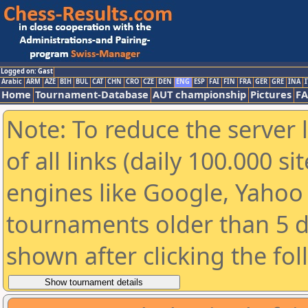
Logged on: Gast
Arabic
ARM
AZE
BIH
BUL
CAT
CHN
CRO
CZE
DEN
ENG
ESP
FAI
FIN
FRA
GER
GRE
INA
I
Home
Tournament-Database
AUT championship
Pictures
F
Note: To reduce the server 
of all links (daily 100.000 s
engines like Google, Yahoo a
tournaments older than 5 d
shown after clicking the fo