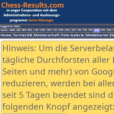
Logged on: Gast
Arabic
ARM
AZE
BIH
BUL
CAT
CHN
CRO
CZE
DEN
ENG
ESP
FAI
FIN
FRA
GER
GRE
INA
I
Home
TurnierDB
Meisterschaft
Foto-Galerie
Meldekartei
El
Hinweis: Um die Serverbela
tägliche Durchforsten aller 
Seiten und mehr) von Goog
reduzieren, werden bei alle
seit 5 Tagen beendet sind d
folgenden Knopf angezeigt