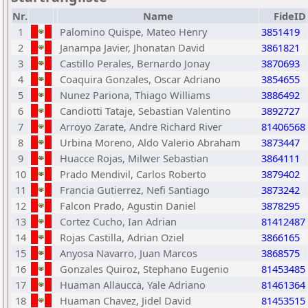
Nr.
Name
FideID
1
Palomino Quispe, Mateo Henry
3851419
2
Janampa Javier, Jhonatan David
3861821
3
Castillo Perales, Bernardo Jonay
3870693
4
Coaquira Gonzales, Oscar Adriano
3854655
5
Nunez Pariona, Thiago Williams
3886492
6
Candiotti Tataje, Sebastian Valentino
3892727
7
Arroyo Zarate, Andre Richard River
81406568
8
Urbina Moreno, Aldo Valerio Abraham
3873447
9
Huacce Rojas, Milwer Sebastian
3864111
10
Prado Mendivil, Carlos Roberto
3879402
11
Francia Gutierrez, Nefi Santiago
3873242
12
Falcon Prado, Agustin Daniel
3878295
13
Cortez Cucho, Ian Adrian
81412487
14
Rojas Castilla, Adrian Oziel
3866165
15
Anyosa Navarro, Juan Marcos
3868575
16
Gonzales Quiroz, Stephano Eugenio
81453485
17
Huaman Allaucca, Yale Adriano
81461364
18
Huaman Chavez, Jidel David
81453515