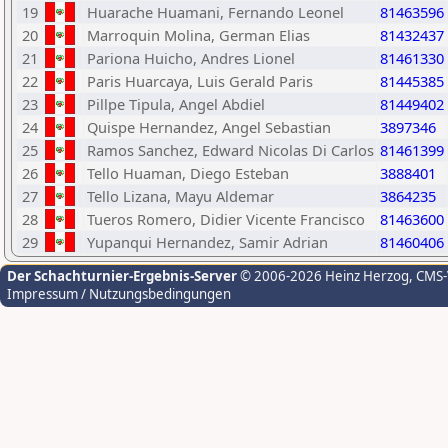
19
Huarache Huamani, Fernando Leonel
81463596
20
Marroquin Molina, German Elias
81432437
21
Pariona Huicho, Andres Lionel
81461330
22
Paris Huarcaya, Luis Gerald Paris
81445385
23
Pillpe Tipula, Angel Abdiel
81449402
24
Quispe Hernandez, Angel Sebastian
3897346
25
Ramos Sanchez, Edward Nicolas Di Carlos
81461399
26
Tello Huaman, Diego Esteban
3888401
27
Tello Lizana, Mayu Aldemar
3864235
28
Tueros Romero, Didier Vicente Francisco
81463600
29
Yupanqui Hernandez, Samir Adrian
81460406
Der Schachturnier-Ergebnis-Server
© 2006-2026 Heinz Herzog
, CMS
Impressum / Nutzungsbedingungen