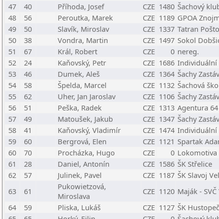
47
40
Příhoda, Josef
CZE
1480
Šachový klu
48
56
Peroutka, Marek
CZE
1189
GPOA Znojm
49
50
Slavík, Miroslav
CZE
1337
Tatran Pošt
50
38
Vondra, Martin
CZE
1497
Sokol Dobšic
51
67
Král, Robert
CZE
0
nereg.
52
24
Kaňovský, Petr
CZE
1686
Individuální
53
46
Dumek, Aleš
CZE
1364
Šachy Zastá
54
58
Špelda, Marcel
CZE
1132
Šachová ško
55
62
Uher, Jan Jaroslav
CZE
1106
Šachy Zastá
56
51
Peška, Radek
CZE
1313
Agentura 64
57
49
Matoušek, Jakub
CZE
1347
Šachy Zastá
58
41
Kaňovský, Vladimír
CZE
1474
Individuální
59
60
Bergrová, Elen
CZE
1121
Spartak Ad
60
70
Procházka, Hugo
CZE
0
Lokomotiva
61
28
Daniel, Antonín
CZE
1586
ŠK Střelice
62
57
Julinek, Pavel
CZE
1187
ŠK Slavoj Ve
Pukowietzová,
63
61
CZE
1120
Maják - SVČ
Miroslava
64
59
Pliska, Lukáš
CZE
1127
ŠK Hustope
65
65
Horký, Filip
CZE
0
Šachový klu