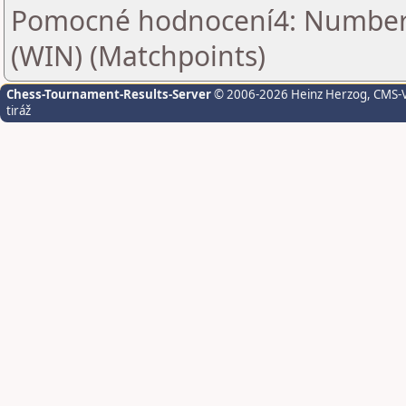
Pomocné hodnocení4: Number o
(WIN) (Matchpoints)
Chess-Tournament-Results-Server
© 2006-2026 Heinz Herzog
, CMS-
tiráž