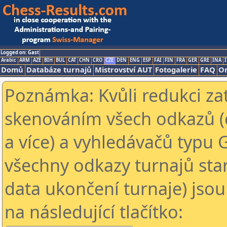
Logged on: Gast
Arabic
ARM
AZE
BIH
BUL
CAT
CHN
CRO
CZE
DEN
ENG
ESP
FAI
FIN
FRA
GER
GRE
INA
I
Domů
Databáze turnajů
Mistrovství AUT
Fotogalerie
FAQ
On
Poznámka: Kvůli redukci za
skenováním všech odkazů (
a více) a vyhledávačů typu 
všechny odkazy turnajů star
data ukončení turnaje) jsou
na následující tlačítko: