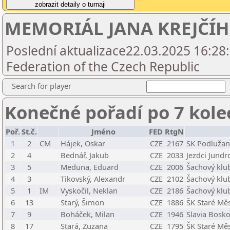
MEMORIÁL JANA KREJČÍH
Poslední aktualizace22.03.2025 16:28
Federation of the Czech Republic
Search for player
Konečné pořadí po 7 kole
Poř.
St.č.
Jméno
FED
RtgN
1
2
CM
Hájek, Oskar
CZE
2167
SK Podlužan
2
4
Bednář, Jakub
CZE
2033
Jezdci Jundr
3
5
Meduna, Eduard
CZE
2006
Šachový klu
4
3
Tikovský, Alexandr
CZE
2102
Šachový klub
5
1
IM
Vyskočil, Neklan
CZE
2186
Šachový klub
6
13
Starý, Šimon
CZE
1886
ŠK Staré Mě
7
9
Boháček, Milan
CZE
1946
Slavia Bosko
8
17
Stará, Zuzana
CZE
1795
ŠK Staré Mě