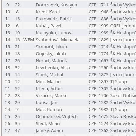
9
22
Dorazilová, Kristýna
CZE
1711
Šachy Vyško
10
8
Kredl, Karel
CZE
1948
Šachový klu
11
15
Pukowietz, Patrik
CZE
1836
Šachy Vyško
12
6
Kubát, Pavel
CZE
1999
OREL jednot
13
10
Kuchynka, Luboš
CZE
1939
ŠK Hustope
14
16
WFM
Svobodová, Michaela
CZE
1829
Jezdci Jundr
15
21
Škňouřil, Jakub
CZE
1714
ŠK Hustope
16
18
Oujeský, Jakub
CZE
1774
ŠK Hustope
17
26
Nerud, Matouš
CZE
1667
ŠK Hustope
18
32
Levchenko, Alisa
CZE
1560
Šachový klu
19
14
Šípek, Michal
CZE
1875
Jezdci Jundr
20
12
Moc, Martin
CZE
1897
TJ Sloup
21
52
Křena, Artur
CZE
1305
Šachový klu
22
23
Vrzáček, Marko
CZE
1706
Sokol Dobšic
23
29
Kotisa, Jan
CZE
1582
Šachy Vyško
24
7
Moc, Roman
CZE
1982
TJ Sloup
25
25
Ochmanský, Vojtěch
CZE
1675
Slavia Bosko
26
35
Šlégl, Milan
CZE
1524
Šachový klu
27
47
Janský, Adam
CZE
1362
Šachový klub