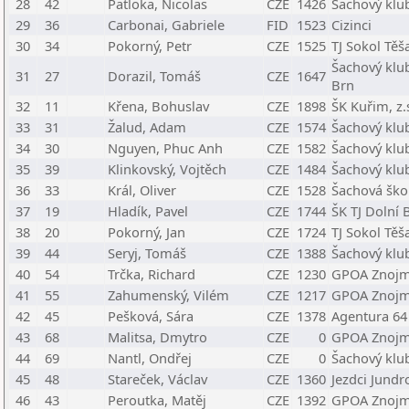
28
42
Patloka, Nicolas
CZE
1426
Šachový klub
29
36
Carbonai, Gabriele
FID
1523
Cizinci
30
34
Pokorný, Petr
CZE
1525
TJ Sokol Těša
Šachový klu
31
27
Dorazil, Tomáš
CZE
1647
Brn
32
11
Křena, Bohuslav
CZE
1898
ŠK Kuřim, z.
33
31
Žalud, Adam
CZE
1574
Šachový klu
34
30
Nguyen, Phuc Anh
CZE
1582
Šachový klub
35
39
Klinkovský, Vojtěch
CZE
1484
Šachový klub
36
33
Král, Oliver
CZE
1528
Šachová ško
37
19
Hladík, Pavel
CZE
1744
ŠK TJ Dolní
38
20
Pokorný, Jan
CZE
1724
TJ Sokol Těša
39
44
Seryj, Tomáš
CZE
1388
Šachový klu
40
54
Trčka, Richard
CZE
1230
GPOA Znojm
41
55
Zahumenský, Vilém
CZE
1217
GPOA Znojm
42
45
Pešková, Sára
CZE
1378
Agentura 64
43
68
Malitsa, Dmytro
CZE
0
GPOA Znojm
44
69
Nantl, Ondřej
CZE
0
Šachový klu
45
48
Stareček, Václav
CZE
1360
Jezdci Jundr
46
43
Peroutka, Matěj
CZE
1392
GPOA Znojm