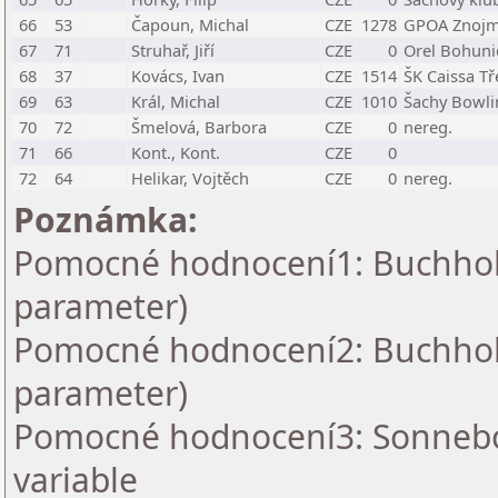
66
53
Čapoun, Michal
CZE
1278
GPOA Znojm
67
71
Struhař, Jiří
CZE
0
Orel Bohuni
68
37
Kovács, Ivan
CZE
1514
ŠK Caissa Tře
69
63
Král, Michal
CZE
1010
Šachy Bowlin
70
72
Šmelová, Barbora
CZE
0
nereg.
71
66
Kont., Kont.
CZE
0
72
64
Helikar, Vojtěch
CZE
0
nereg.
Poznámka:
Pomocné hodnocení1: Buchholz 
parameter)
Pomocné hodnocení2: Buchholz 
parameter)
Pomocné hodnocení3: Sonnebo
variable