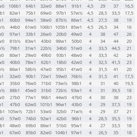
w0
106b1
64b1
32w0
88w1
91b1
4,5
29
37
16,5
b1
82w1
75b1
69w0
97b1
57w½
4,5
28,5
33,5
17,5
b1
60b0
94w1
58w0
87b½
86w1
4,5
27,5
38
19
w½
44b0
61w0
106b1
105b1
85w1
4,5
26,5
34
16
b0
97w1
33b1
26w0
20b0
49w0
4
38
47
26
w0
81b½
83w1
43b0
98w1
50b0
4
34
44
20
w½
79b1
31w1
22b½
34b0
51w0
4
33,5
44,5
21
b0
80w1
29w0
49b0
93b1
48w0
4
33,5
42
24
w0
40b0
78w1
62b1
18b0
42w0
4
32,5
41,5
23
b½
86w1
58b½
47w0
95b1
41w0
4
31,5
41
20
b1
32w0
90b1
72w1
59w0
76b½
4
31,5
41
17,5
w1
35b0
76w0
71b0
73w½
98b1
4
31
40
19,5
w½
88b1
45w0
31b0
72b½
93w1
4
31
39,5
18
w0
27b0
77w1
96b1
44w0
47b0
4
30
38
23
b1
47b0
62w0
101b1
96w1
43b0
4
29
37,5
19
b1
105w½
72b1
53w0
32b0
71w½
4
29
37
21
b0
57w0
74b0
92w1
42b0
96b1
4
28,5
35,5
19
b1
48w0
69b0
86w1
51b0
95w1
4
27
33,5
18
b1
67w0
85b0
82w0
104b1
97w1
4
26,5
35
18