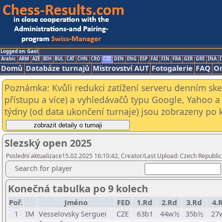
Logged on: Gast
Arabic
ARM
AZE
BIH
BUL
CAT
CHN
CRO
CZE
DEN
ENG
ESP
FAI
FIN
FRA
GER
GRE
INA
I
Domů
Databáze turnajů
Mistrovství AUT
Fotogalerie
FAQ
On
Poznámka: Kvůli redukci zatížení serveru denním s
přístupu a více) a vyhledávačů typu Google, Yahoo a 
týdny (od data ukončení turnaje) jsou zobrazeny po kl
Slezský open 2025
Poslední aktualizace15.02.2025 16:10:42, Creator/Last Upload: Czech Republic
Search for player
Konečná tabulka po 9 kolech
Poř.
Jméno
FED
1.Rd
2.Rd
3.Rd
4.
1
IM
Vesselovsky Serguei
CZE
63b1
44w½
35b½
27