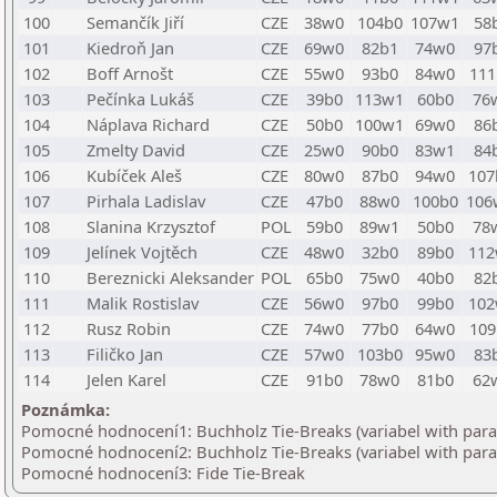
100
Semančík Jiří
CZE
38w0
104b0
107w1
58
101
Kiedroň Jan
CZE
69w0
82b1
74w0
97
102
Boff Arnošt
CZE
55w0
93b0
84w0
111
103
Pečínka Lukáš
CZE
39b0
113w1
60b0
76
104
Náplava Richard
CZE
50b0
100w1
69w0
86
105
Zmelty David
CZE
25w0
90b0
83w1
84
106
Kubíček Aleš
CZE
80w0
87b0
94w0
107
107
Pirhala Ladislav
CZE
47b0
88w0
100b0
10
108
Slanina Krzysztof
POL
59b0
89w1
50b0
78
109
Jelínek Vojtěch
CZE
48w0
32b0
89b0
112
110
Bereznicki Aleksander
POL
65b0
75w0
40b0
82
111
Malik Rostislav
CZE
56w0
97b0
99b0
102
112
Rusz Robin
CZE
74w0
77b0
64w0
109
113
Filičko Jan
CZE
57w0
103b0
95w0
83
114
Jelen Karel
CZE
91b0
78w0
81b0
62
Poznámka:
Pomocné hodnocení1: Buchholz Tie-Breaks (variabel with par
Pomocné hodnocení2: Buchholz Tie-Breaks (variabel with par
Pomocné hodnocení3: Fide Tie-Break