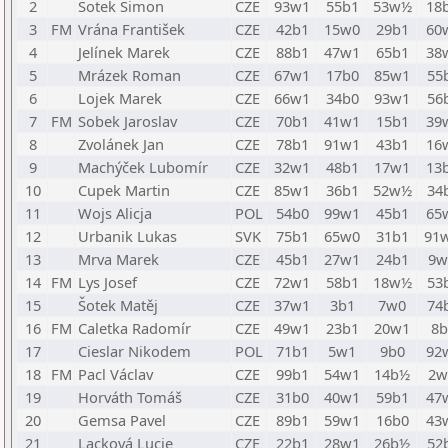
2
Šotek Šimon
CZE
93w1
55b1
53w½
18
3
FM
Vrána František
CZE
42b1
15w0
29b1
60
4
Jelínek Marek
CZE
88b1
47w1
65b1
38
5
Mrázek Roman
CZE
67w1
17b0
85w1
55
6
Lojek Marek
CZE
66w1
34b0
93w1
56
7
FM
Sobek Jaroslav
CZE
70b1
41w1
15b1
39
8
Zvolánek Jan
CZE
78b1
91w1
43b1
16
9
Machýček Lubomír
CZE
32w1
48b1
17w1
13
10
Cupek Martin
CZE
85w1
36b1
52w½
34
11
Wojs Alicja
POL
54b0
99w1
45b1
65
12
Urbanik Lukas
SVK
75b1
65w0
31b1
91
13
Mrva Marek
CZE
45b1
27w1
24b1
9
14
FM
Lys Josef
CZE
72w1
58b1
18w½
53
15
Šotek Matěj
CZE
37w1
3b1
7w0
74
16
FM
Caletka Radomír
CZE
49w1
23b1
20w1
8b
17
Cieslar Nikodem
POL
71b1
5w1
9b0
92
18
FM
Pacl Václav
CZE
99b1
54w1
14b½
2
19
Horváth Tomáš
CZE
31b0
40w1
59b1
47
20
Gemsa Pavel
CZE
89b1
59w1
16b0
43
21
Lacková Lucie
CZE
22b1
28w1
26b½
52