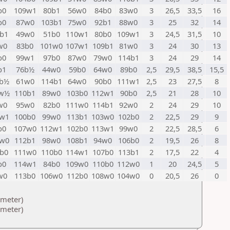
b0
109w1
80b1
56w0
84b0
83w0
3
26,5
33,5
16
b0
87w0
103b1
75w0
92b1
88w0
3
25
32
14
b1
49w0
51b0
110w1
80b0
109w1
3
24,5
31,5
10
w0
83b0
101w0
107w1
109b1
81w0
3
24
30
13
b0
99w1
97b0
87w0
79w0
114b1
3
24
29
14
b1
76b½
44w0
59b0
64w0
89b0
2,5
29,5
38,5
15,5
b½
61w0
114b1
64w0
90b0
111w1
2,5
23
27,5
8
6w½
110b1
89w0
103b0
112w1
90b0
2,5
21
28
10
w0
95w0
82b0
111w0
114b1
92w0
2
24
29
10
w1
100b0
99w0
113b1
103w0
102b0
2
22,5
29
9
b0
107w0
112w1
102b0
113w1
99w0
2
22,5
28,5
6
w0
112b1
98w0
108b1
94w0
106b0
2
19,5
26
8
b0
111w0
110b0
114w1
107b0
113b1
2
17,5
22
4
b0
114w1
84b0
109w0
110b0
112w0
1
20
24,5
5
w0
113b0
106w0
112b0
108w0
104w0
0
20,5
26
0
ameter)
ameter)