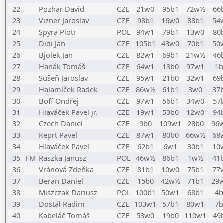
22
Pozhar David
CZE
21w0
95b1
72w½
66
23
Vizner Jaroslav
CZE
98b1
16w0
88b1
54
24
Spyra Piotr
POL
94w1
79b1
13w0
80
25
Didi Jan
CZE
105b1
43w0
70b1
50
26
Bjolek Jan
CZE
82w1
69b1
21w½
46
27
Hanák Tomáš
CZE
64w1
13b0
97w1
1b
28
Sušeň Jaroslav
CZE
95w1
21b0
32w1
69
29
Halamíček Radek
CZE
86w½
61b1
3w0
37
30
Boff Ondřej
CZE
97w1
56b1
34w0
57
31
Hlaváček Pavel jr.
CZE
19w1
53b0
12w0
94
32
Czech Daniel
CZE
9b0
109w1
28b0
96
33
Keprt Pavel
CZE
87w1
80b0
66w½
68
34
Hlaváček Pavel
CZE
62b1
6w1
30b1
10
35
FM
Raszka Janusz
POL
46w½
86b1
1w½
41
36
Vránová Zdeňka
CZE
81b1
10w0
75b1
77
37
Beran Daniel
CZE
15b0
42w½
71b1
29
38
Miszczak Dariusz
POL
100b1
50w1
68b1
4b
39
Dostál Radim
CZE
103w1
57b1
80w1
7b
40
Kabeláč Tomáš
CZE
53w0
19b0
110w1
49