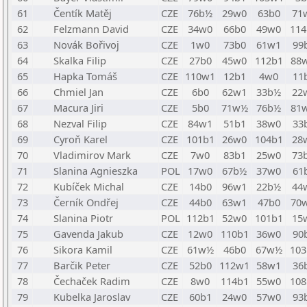
61
Čentík Matěj
CZE
76b½
29w0
63b0
71
62
Felzmann David
CZE
34w0
66b0
49w0
114
63
Novák Bořivoj
CZE
1w0
73b0
61w1
99
64
Skalka Filip
CZE
27b0
45w0
112b1
88
65
Hapka Tomáš
CZE
110w1
12b1
4w0
11
66
Chmiel Jan
CZE
6b0
62w1
33b½
22
67
Macura Jiri
CZE
5b0
71w½
76b½
81
68
Nezval Filip
CZE
84w1
51b1
38w0
33
69
Cyroň Karel
CZE
101b1
26w0
104b1
28
70
Vladimirov Mark
CZE
7w0
83b1
25w0
73
71
Slanina Agnieszka
POL
17w0
67b½
37w0
61
72
Kubíček Michal
CZE
14b0
96w1
22b½
44
73
Černík Ondřej
CZE
44b0
63w1
47b0
70
74
Slanina Piotr
POL
112b1
52w0
101b1
15
75
Gavenda Jakub
CZE
12w0
110b1
36w0
90
76
Sikora Kamil
CZE
61w½
46b0
67w½
103
77
Barčik Peter
CZE
52b0
112w1
58w1
36
78
Čechaček Radim
CZE
8w0
114b1
55w0
108
79
Kubelka Jaroslav
CZE
60b1
24w0
57w0
93