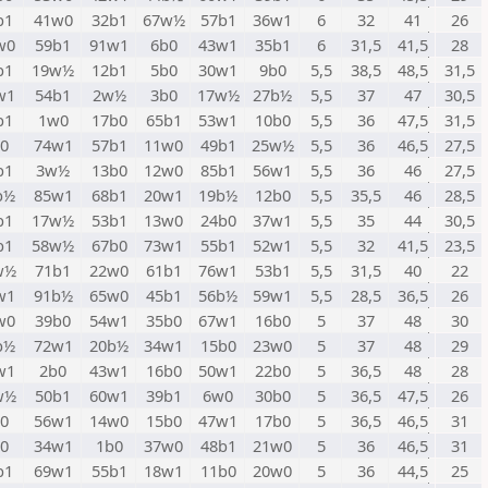
b1
41w0
32b1
67w½
57b1
36w1
6
32
41
26
w0
59b1
91w1
6b0
43w1
35b1
6
31,5
41,5
28
b1
19w½
12b1
5b0
30w1
9b0
5,5
38,5
48,5
31,5
w1
54b1
2w½
3b0
17w½
27b½
5,5
37
47
30,5
b1
1w0
17b0
65b1
53w1
10b0
5,5
36
47,5
31,5
0
74w1
57b1
11w0
49b1
25w½
5,5
36
46,5
27,5
b1
3w½
13b0
12w0
85b1
56w1
5,5
36
46
27,5
b½
85w1
68b1
20w1
19b½
12b0
5,5
35,5
46
28,5
b1
17w½
53b1
13w0
24b0
37w1
5,5
35
44
30,5
b1
58w½
67b0
73w1
55b1
52w1
5,5
32
41,5
23,5
w½
71b1
22w0
61b1
76w1
53b1
5,5
31,5
40
22
w1
91b½
65w0
45b1
56b½
59w1
5,5
28,5
36,5
26
w0
39b0
54w1
35b0
67w1
16b0
5
37
48
30
b½
72w1
20b½
34w1
15b0
23w0
5
37
48
29
w1
2b0
43w1
16b0
50w1
22b0
5
36,5
48
28
w½
50b1
60w1
39b1
6w0
30b0
5
36,5
47,5
26
0
56w1
14w0
15b0
47w1
17b0
5
36,5
46,5
31
0
34w1
1b0
37w0
48b1
21w0
5
36
46,5
31
b1
69w1
55b1
18w1
11b0
20w0
5
36
44,5
25