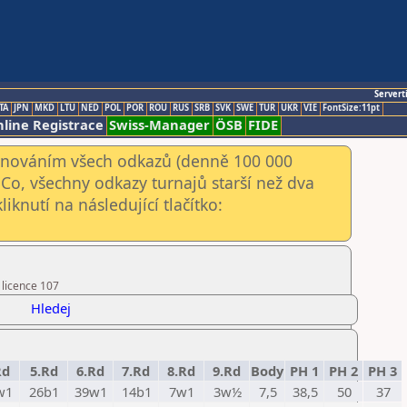
Servert
TA
JPN
MKD
LTU
NED
POL
POR
ROU
RUS
SRB
SVK
SWE
TUR
UKR
VIE
FontSize:11pt
line Registrace
Swiss-Manager
ÖSB
FIDE
kenováním všech odkazů (denně 100 000
Co, všechny odkazy turnajů starší než dva
iknutí na následující tlačítko:
 licence 107
Hledej
Rd
5.Rd
6.Rd
7.Rd
8.Rd
9.Rd
Body
PH 1
PH 2
PH 3
w1
26b1
39w1
14b1
7w1
3w½
7,5
38,5
50
37