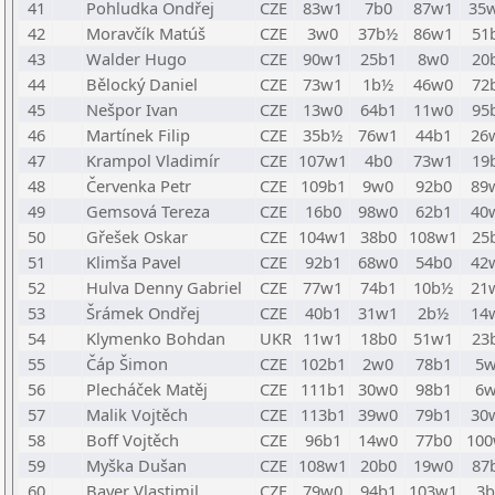
41
Pohludka Ondřej
CZE
83w1
7b0
87w1
35
42
Moravčík Matúš
CZE
3w0
37b½
86w1
51
43
Walder Hugo
CZE
90w1
25b1
8w0
20
44
Bělocký Daniel
CZE
73w1
1b½
46w0
72
45
Nešpor Ivan
CZE
13w0
64b1
11w0
95
46
Martínek Filip
CZE
35b½
76w1
44b1
26
47
Krampol Vladimír
CZE
107w1
4b0
73w1
19
48
Červenka Petr
CZE
109b1
9w0
92b0
89
49
Gemsová Tereza
CZE
16b0
98w0
62b1
40
50
Gřešek Oskar
CZE
104w1
38b0
108w1
25
51
Klimša Pavel
CZE
92b1
68w0
54b0
42
52
Hulva Denny Gabriel
CZE
77w1
74b1
10b½
21
53
Šrámek Ondřej
CZE
40b1
31w1
2b½
14
54
Klymenko Bohdan
UKR
11w1
18b0
51w1
23
55
Čáp Šimon
CZE
102b1
2w0
78b1
5
56
Plecháček Matěj
CZE
111b1
30w0
98b1
6
57
Malik Vojtěch
CZE
113b1
39w0
79b1
30
58
Boff Vojtěch
CZE
96b1
14w0
77b0
100
59
Myška Dušan
CZE
108w1
20b0
19w0
87
60
Bayer Vlastimil
CZE
79w0
94b1
103w1
3b