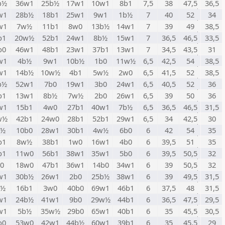
b½
36w1
25b½
17w1
10w1
8b1
7,5
38
47,5
36,5
w1
28b½
18b1
25w1
9w1
1b½
7
40
52
34
w1
7w½
11b1
8w0
13b½
14w1
7
39
49
38,5
b1
20w½
52b1
24w1
8b½
15w1
7
36,5
46,5
33,5
b0
46w1
48b1
23w1
37b1
13w1
7
34,5
43,5
31
w1
4b½
9w1
10b½
1b0
11w½
6,5
42,5
54
38,5
w1
14b½
10w½
4b1
5w½
2w0
6,5
41,5
52
38,5
b½
52w1
7b0
19w1
3b0
24w1
6,5
40,5
52
36
b1
13w1
8b½
7w½
2b0
26w1
6,5
39
50
36
w1
15b1
4w0
27b1
40w1
7b½
6,5
36,5
46,5
31,5
w½
42b1
24w0
28b1
52b1
29w1
6,5
34
42,5
30
w½
10b0
28w1
30b1
4w½
6b0
6
42
54
35
b1
8w½
38b1
1w0
16w1
4b0
6
39,5
51
35
b1
11w0
56b1
38w1
35w1
5b0
6
39,5
50,5
32
0
18w0
47b1
36w1
14b0
34w1
6
39
50,5
32
w1
30b½
26w1
2b0
25b½
38w1
6
39
49,5
31,5
w½
16b1
3w0
40b0
69w1
46b1
6
37,5
48
31,5
w1
24b½
41w1
9b0
29w½
44b1
6
36,5
47,5
29,5
w1
5b½
35w½
29b0
65w1
40b1
6
35
45,5
30,5
b0
53w0
42w1
44b½
60w1
39b1
6
35
45,5
29