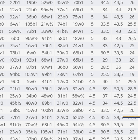
w½
22b1
19b0
52w0
45w½
70b1
5
34,5
44,5
26
b1
12w0
21b0
95w½
77w1
69b1
5
34
44
21,5
b0
92w1
36b0
66w1
23b0
75w1
5
34
43,5
26
b0
64w1
105b1
21w½
74b1
19w0
5
33,5
43,5
25,5
b1
55w½
73b1
33w0
41b½
84w1
5
33,5
43
22,5
w0
6b0
96w½
91b1
58b1
18w0
5
33
43
26,5
b0
75w1
16w0
70b1
38b0
74w1
5
33
42,5
25
w1
78b1
6w0
54b1
39w0
68b1
5
30,5
39,5
24
w0
102b1
92b1
68w1
27w0
65b1
5
29
38
20
b0
37w0
87b1
97w1
36b0
66w1
5
28,5
36
24
w0
94b0
102w1
99b1
78w1
67b1
5
25,5
33,5
19
w1
9b0
5w0
41b1
12w0
31b0
4,5
40
51
29,5
w0
21b1
30w0
76b1
26b0
32w0
4,5
39
50,5
28,5
b1
25w0
34b0
48w0
81b1
58w½
4,5
37
47,5
24,5
w0
45b½
40w0
89b1
31w0
82w1
4,5
34
44,5
22,5
w1
38b0
15w0
100b1
33w½
28b0
4,5
33,5
42,5
26
w0
77b1
27w0
81b1
22w0
62b½
4,5
32,5
39,5
24,5
w1
31b½
70w½
63b1
46w0
54b½
4,5
30,5
39,5
23
b1
23w0
95b½
105w1
71b1
33b0
4,5
30,5
38,5
22
0
63w1
37b0
85w½
21b0
87w1
4,5
29,5
39,5
22,5