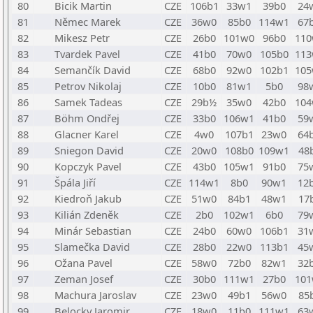
80
Bicik Martin
CZE
106b1
33w1
39b0
24
81
Němec Marek
CZE
36w0
85b0
114w1
67
82
Mikesz Petr
CZE
26b0
101w0
96b0
110
83
Tvardek Pavel
CZE
41b0
70w0
105b0
113
84
Semančík David
CZE
68b0
92w0
102b1
105
85
Petrov Nikolaj
CZE
10b0
81w1
5b0
98
86
Samek Tadeas
CZE
29b½
35w0
42b0
104
87
Böhm Ondřej
CZE
33b0
106w1
41b0
59
88
Glacner Karel
CZE
4w0
107b1
23w0
64
89
Sniegon David
CZE
20w0
108b0
109w1
48
90
Kopczyk Pavel
CZE
43b0
105w1
91b0
75
91
Špála Jiří
CZE
114w1
8b0
90w1
12
92
Kiedroň Jakub
CZE
51w0
84b1
48w1
17
93
Kilián Zdeněk
CZE
2b0
102w1
6b0
79
94
Minár Sebastian
CZE
24b0
60w0
106b1
31
95
Slamečka David
CZE
28b0
22w0
113b1
45
96
Ožana Pavel
CZE
58w0
72b0
82w1
32
97
Zeman Josef
CZE
30b0
111w1
27b0
101
98
Machura Jaroslav
CZE
23w0
49b1
56w0
85
99
Belocky Jaromir
CZE
18w0
11b0
111w1
63