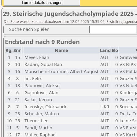
29. Steirische Jugendschacholympiade 2025 
Die Seite wurde zuletzt aktualisiert am 12.02.2025 15:35:02, Ersteller: Jugen
Suche nach Spieler
Endstand nach 9 Runden
Rg.
Snr
Name
Land
Elo
1
15
Meyer, Eliah
AUT
0
Gratwei
2
10
Kadari, Gopal Rao
AUT
0
VS BIPS
3
16
Monschein-Trummer, Albert August
AUT
0
VS Pald
4
8
Jin, Felix
AUT
0
Grazer 
5
18
Paunovic, Aleksej
AUT
0
VS Nibe
6
6
Gajnulovic, Afan
AUT
0
Kinderg
7
21
Salkic, Kenan
AUT
0
Grazer 
8
7
Ielenskyi, Oleksandr
UKR
0
Soecha
9
23
Schuster, Matteo
AUT
0
De La To
10
25
Theuer, Leo
AUT
0
keine S
11
5
Fandl, Martin
AUT
0
VS Fürst
12
17
Müller, Raphael
AUT
0
VS Kirc