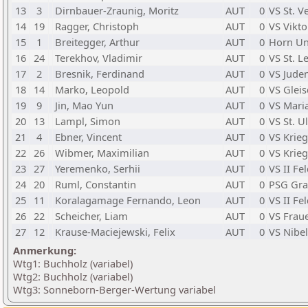
13
3
Dirnbauer-Zraunig, Moritz
AUT
0
VS St. V
14
19
Ragger, Christoph
AUT
0
VS Vikto
15
1
Breitegger, Arthur
AUT
0
Horn Un
16
24
Terekhov, Vladimir
AUT
0
VS St. 
17
2
Bresnik, Ferdinand
AUT
0
VS Jude
18
14
Marko, Leopold
AUT
0
VS Gleis
19
9
Jin, Mao Yun
AUT
0
VS Maria
20
13
Lampl, Simon
AUT
0
VS St. U
21
4
Ebner, Vincent
AUT
0
VS Krieg
22
26
Wibmer, Maximilian
AUT
0
VS Krieg
23
27
Yeremenko, Serhii
AUT
0
VS II Fe
24
20
Ruml, Constantin
AUT
0
PSG Gra
25
11
Koralagamage Fernando, Leon
AUT
0
VS II Fe
26
22
Scheicher, Liam
AUT
0
VS Frau
27
12
Krause-Maciejewski, Felix
AUT
0
VS Nibe
Anmerkung:
Wtg1: Buchholz (variabel)
Wtg2: Buchholz (variabel)
Wtg3: Sonneborn-Berger-Wertung variabel