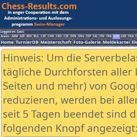
Logged on: Gast
Arabic
ARM
AZE
BIH
BUL
CAT
CHN
CRO
CZE
DEN
ENG
ESP
FAI
FIN
FRA
GER
GRE
INA
I
Home
TurnierDB
Meisterschaft
Foto-Galerie
Meldekartei
El
Hinweis: Um die Serverbela
tägliche Durchforsten aller 
Seiten und mehr) von Goog
reduzieren, werden bei alle
seit 5 Tagen beendet sind d
folgenden Knopf angezeigt