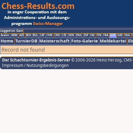
Logged on: Gast
Arabic
ARM
AZE
BIH
BUL
CAT
CHN
CRO
CZE
DEN
ENG
ESP
FAI
FIN
FRA
GER
GRE
INA
I
Home
TurnierDB
Meisterschaft
Foto-Galerie
Meldekartei
El
Record not found
Der Schachturnier-Ergebnis-Server
© 2006-2026 Heinz Herzog
, CMS
Impressum / Nutzungsbedingungen