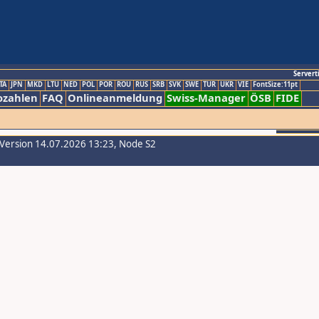
Servert
TA
JPN
MKD
LTU
NED
POL
POR
ROU
RUS
SRB
SVK
SWE
TUR
UKR
VIE
FontSize:11pt
ozahlen
FAQ
Onlineanmeldung
Swiss-Manager
ÖSB
FIDE
-Version 14.07.2026 13:23, Node S2