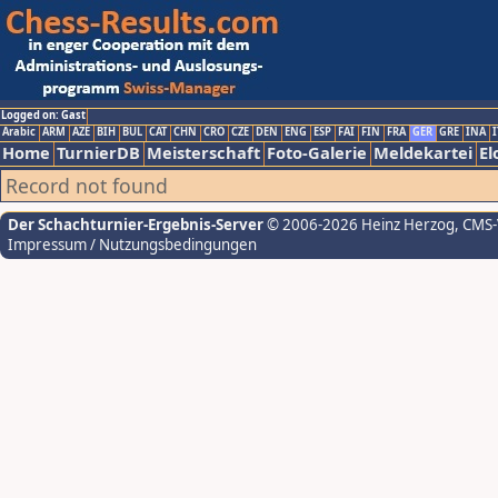
Logged on: Gast
Arabic
ARM
AZE
BIH
BUL
CAT
CHN
CRO
CZE
DEN
ENG
ESP
FAI
FIN
FRA
GER
GRE
INA
I
Home
TurnierDB
Meisterschaft
Foto-Galerie
Meldekartei
El
Record not found
Der Schachturnier-Ergebnis-Server
© 2006-2026 Heinz Herzog
, CMS
Impressum / Nutzungsbedingungen