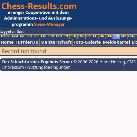
Logged on: Gast
Arabic
ARM
AZE
BIH
BUL
CAT
CHN
CRO
CZE
DEN
ENG
ESP
FAI
FIN
FRA
GER
GRE
INA
I
Home
TurnierDB
Meisterschaft
Foto-Galerie
Meldekartei
El
Record not found
Der Schachturnier-Ergebnis-Server
© 2006-2026 Heinz Herzog
, CMS
Impressum / Nutzungsbedingungen