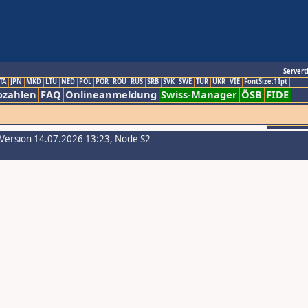
Servert
TA
JPN
MKD
LTU
NED
POL
POR
ROU
RUS
SRB
SVK
SWE
TUR
UKR
VIE
FontSize:11pt
ozahlen
FAQ
Onlineanmeldung
Swiss-Manager
ÖSB
FIDE
-Version 14.07.2026 13:23, Node S2