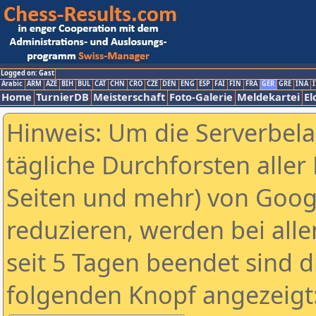
Logged on: Gast
Arabic
ARM
AZE
BIH
BUL
CAT
CHN
CRO
CZE
DEN
ENG
ESP
FAI
FIN
FRA
GER
GRE
INA
I
Home
TurnierDB
Meisterschaft
Foto-Galerie
Meldekartei
El
Hinweis: Um die Serverbel
tägliche Durchforsten aller 
Seiten und mehr) von Goog
reduzieren, werden bei alle
seit 5 Tagen beendet sind d
folgenden Knopf angezeigt