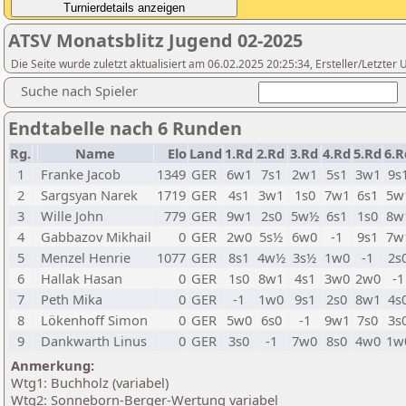
ATSV Monatsblitz Jugend 02-2025
Die Seite wurde zuletzt aktualisiert am 06.02.2025 20:25:34, Ersteller/Letzte
Suche nach Spieler
Endtabelle nach 6 Runden
Rg.
Name
Elo
Land
1.Rd
2.Rd
3.Rd
4.Rd
5.Rd
6.R
1
Franke Jacob
1349
GER
6w1
7s1
2w1
5s1
3w1
9s
2
Sargsyan Narek
1719
GER
4s1
3w1
1s0
7w1
6s1
5w
3
Wille John
779
GER
9w1
2s0
5w½
6s1
1s0
8w
4
Gabbazov Mikhail
0
GER
2w0
5s½
6w0
-1
9s1
7w
5
Menzel Henrie
1077
GER
8s1
4w½
3s½
1w0
-1
2s
6
Hallak Hasan
0
GER
1s0
8w1
4s1
3w0
2w0
-1
7
Peth Mika
0
GER
-1
1w0
9s1
2s0
8w1
4s
8
Lökenhoff Simon
0
GER
5w0
6s0
-1
9w1
7s0
3s
9
Dankwarth Linus
0
GER
3s0
-1
7w0
8s0
4w0
1w
Anmerkung:
Wtg1: Buchholz (variabel)
Wtg2: Sonneborn-Berger-Wertung variabel