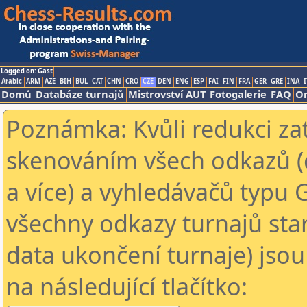
Logged on: Gast
Arabic
ARM
AZE
BIH
BUL
CAT
CHN
CRO
CZE
DEN
ENG
ESP
FAI
FIN
FRA
GER
GRE
INA
I
Domů
Databáze turnajů
Mistrovství AUT
Fotogalerie
FAQ
On
Poznámka: Kvůli redukci za
skenováním všech odkazů (
a více) a vyhledávačů typu 
všechny odkazy turnajů star
data ukončení turnaje) jsou
na následující tlačítko: