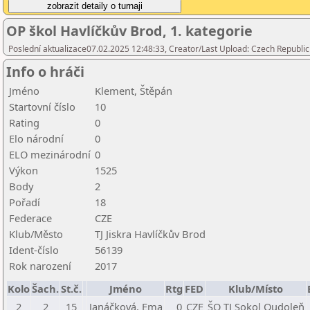
OP škol Havlíčkův Brod, 1. kategorie
Poslední aktualizace07.02.2025 12:48:33, Creator/Last Upload: Czech Republic
Info o hráči
Jméno
Klement, Štěpán
Startovní číslo
10
Rating
0
Elo národní
0
ELO mezinárodní
0
Výkon
1525
Body
2
Pořadí
18
Federace
CZE
Klub/Město
TJ Jiskra Havlíčkův Brod
Ident-číslo
56139
Rok narození
2017
Kolo
Šach.
St.č.
Jméno
Rtg
FED
Klub/Místo
2
2
15
Janáčková, Ema
0
CZE
ŠO TJ Sokol Oudoleň