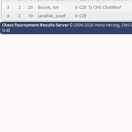
3
2
23
Bucek, Ivo
0
CZE
TJ CHS Chotěboř
4
2
19
Janáček, Josef
0
CZE
Chess-Tournament-Results-Server
© 2006-2026 Heinz Herzog
, CMS-
tiráž