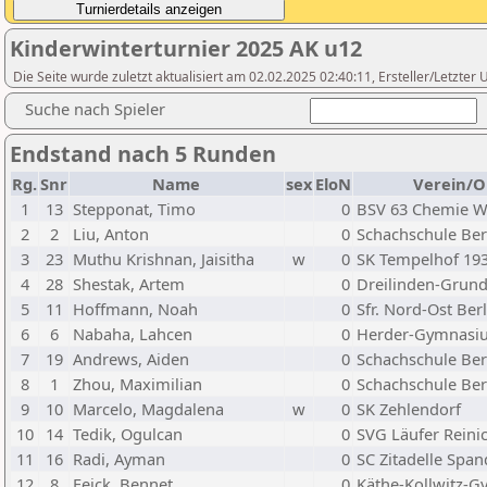
Kinderwinterturnier 2025 AK u12
Die Seite wurde zuletzt aktualisiert am 02.02.2025 02:40:11, Ersteller/Letzte
Suche nach Spieler
Endstand nach 5 Runden
Rg.
Snr
Name
sex
EloN
Verein/O
1
13
Stepponat, Timo
0
BSV 63 Chemie W
2
2
Liu, Anton
0
Schachschule Ber
3
23
Muthu Krishnan, Jaisitha
w
0
SK Tempelhof 19
4
28
Shestak, Artem
0
Dreilinden-Grund
5
11
Hoffmann, Noah
0
Sfr. Nord-Ost Berl
6
6
Nabaha, Lahcen
0
Herder-Gymnasi
7
19
Andrews, Aiden
0
Schachschule Ber
8
1
Zhou, Maximilian
0
Schachschule Ber
9
10
Marcelo, Magdalena
w
0
SK Zehlendorf
10
14
Tedik, Ogulcan
0
SVG Läufer Reini
11
16
Radi, Ayman
0
SC Zitadelle Spa
12
8
Feick, Bennet
0
Käthe-Kollwitz-