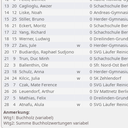
13
20
Caglioglu, Awzer
0
Schachschule Ber
14
12
Liske, Noah
0
Andreas-Gymnas
15
25
Stiller, Bruno
0
Herder-Gymnasi
16
21
Eckert, Moritz
0
Schachschule Ber
17
22
Yang, Richard
0
Schachschule Ber
18
15
Werner, Ludwig
0
Dreilinden-Grund
19
27
Zais, Jule
w
0
Herder-Gymnasi
20
17
Budiardjo, Raphael Sudjono
0
SVG Läufer Reini
21
9
Trun, Duc Minh
0
Schachschule Ber
22
3
Ballenthin, Ole
0
Sfr. Nord-Ost Berl
23
18
Schulz, Anna
w
0
Herder-Gymnasi
24
24
Kilcic, Julia
w
0
SK Zehlendorf
25
7
Czak, Mate Ference
0
SVG Läufer Reini
26
26
Leuendorf, Arthur
0
SV Mattnetz Berli
27
5
Mathias, Felix
0
Dreilinden-Grund
28
4
Atnafu, Alula
w
0
SVG Läufer Reini
Anmerkung:
Wtg1: Buchholz (variabel)
Wtg2: Summe Buchholzwertungen variabel