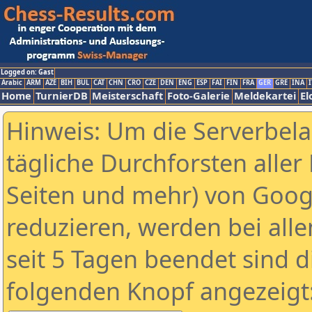
Logged on: Gast
Arabic
ARM
AZE
BIH
BUL
CAT
CHN
CRO
CZE
DEN
ENG
ESP
FAI
FIN
FRA
GER
GRE
INA
I
Home
TurnierDB
Meisterschaft
Foto-Galerie
Meldekartei
El
Hinweis: Um die Serverbel
tägliche Durchforsten aller 
Seiten und mehr) von Goog
reduzieren, werden bei alle
seit 5 Tagen beendet sind d
folgenden Knopf angezeigt