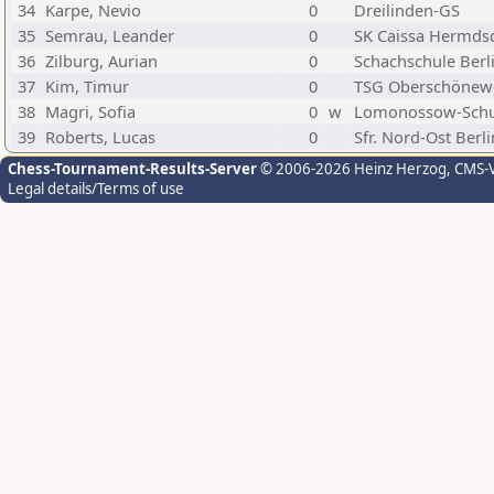
34
Karpe, Nevio
0
Dreilinden-GS
35
Semrau, Leander
0
SK Caissa Hermds
36
Zilburg, Aurian
0
Schachschule Berl
37
Kim, Timur
0
TSG Oberschönew
38
Magri, Sofia
0
w
Lomonossow-Schu
39
Roberts, Lucas
0
Sfr. Nord-Ost Berli
Chess-Tournament-Results-Server
© 2006-2026 Heinz Herzog
, CMS-
Legal details/Terms of use