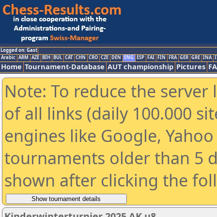
Logged on: Gast
Arabic
ARM
AZE
BIH
BUL
CAT
CHN
CRO
CZE
DEN
ENG
ESP
FAI
FIN
FRA
GER
GRE
INA
I
Home
Tournament-Database
AUT championship
Pictures
F
Note: To reduce the server 
of all links (daily 100.000 s
engines like Google, Yahoo a
tournaments older than 5 d
shown after clicking the fo
Kinderwinterturnier 2025 AK u8