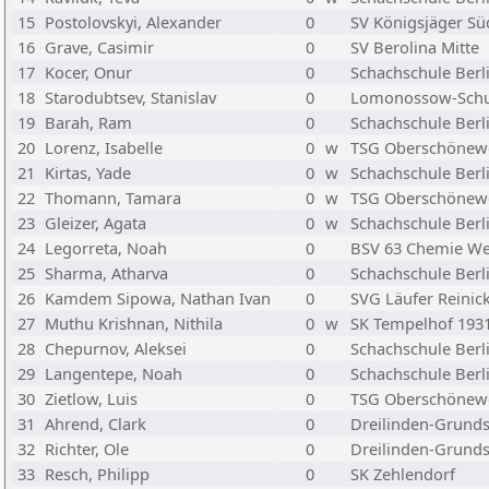
15
Postolovskyi, Alexander
0
SV Königsjäger S
16
Grave, Casimir
0
SV Berolina Mitte
17
Kocer, Onur
0
Schachschule Berl
18
Starodubtsev, Stanislav
0
Lomonossow-Schu
19
Barah, Ram
0
Schachschule Berl
20
Lorenz, Isabelle
0
w
TSG Oberschönew
21
Kirtas, Yade
0
w
Schachschule Berl
22
Thomann, Tamara
0
w
TSG Oberschönew
23
Gleizer, Agata
0
w
Schachschule Berl
24
Legorreta, Noah
0
BSV 63 Chemie We
25
Sharma, Atharva
0
Schachschule Berl
26
Kamdem Sipowa, Nathan Ivan
0
SVG Läufer Reinic
27
Muthu Krishnan, Nithila
0
w
SK Tempelhof 193
28
Chepurnov, Aleksei
0
Schachschule Berl
29
Langentepe, Noah
0
Schachschule Berl
30
Zietlow, Luis
0
TSG Oberschönew
31
Ahrend, Clark
0
Dreilinden-Grund
32
Richter, Ole
0
Dreilinden-Grund
33
Resch, Philipp
0
SK Zehlendorf