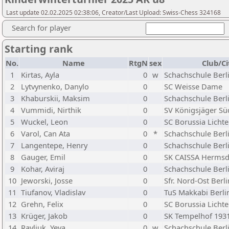
Last update 02.02.2025 02:38:06, Creator/Last Upload: Swiss-Chess 324168
Search for player
Starting rank
No.
Name
RtgN
sex
Club/Ci
1
Kirtas, Ayla
0
w
Schachschule Berl
2
Lytvynenko, Danylo
0
SC Weisse Dame
3
Khaburskii, Maksim
0
Schachschule Berl
4
Vummidi, Nirthik
0
SV Königsjäger S
5
Wuckel, Leon
0
SC Borussia Licht
6
Varol, Can Ata
0
*
Schachschule Berl
7
Langentepe, Henry
0
Schachschule Berl
8
Gauger, Emil
0
SK CAISSA Hermsd
9
Kohar, Aviraj
0
Schachschule Berl
10
Jeworski, Josse
0
Sfr. Nord-Ost Berli
11
Tiufanov, Vladislav
0
TuS Makkabi Berli
12
Grehn, Felix
0
SC Borussia Licht
13
Krüger, Jakob
0
SK Tempelhof 193
14
Ravliuk, Yeva
0
w
Schachschule Berl