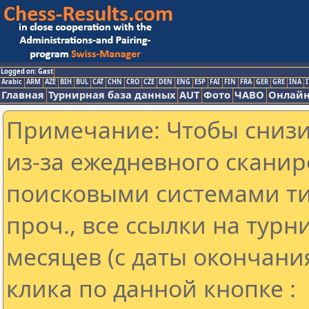
Logged on: Gast
Arabic
ARM
AZE
BIH
BUL
CAT
CHN
CRO
CZE
DEN
ENG
ESP
FAI
FIN
FRA
GER
GRE
INA
I
Главная
Турнирная база данных
AUT
Фото
ЧАВО
Онлайн
Примечание: Чтобы снизит
из-за ежедневного сканир
поисковыми системами ти
проч., все ссылки на тур
месяцев (с даты окончани
клика по данной кнопке :