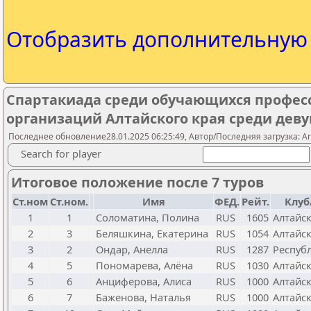
Отобразить дополнительну
Спартакиада среди обучающихся профес
организаций Алтайского края среди дев
Последнее обновление28.01.2025 06:25:49, Автор/Последняя загрузка: A
Search for player
Итоговое положение после 7 туров
Ст.ном
Ст.ном.
Имя
ФЕД.
Рейт.
Клуб
1
1
Соломатина, Полина
RUS
1605
Алтайс
2
3
Беляшкина, Екатерина
RUS
1054
Алтайс
3
2
Ондар, Анелла
RUS
1287
Респуб
4
5
Пономарева, Алёна
RUS
1030
Алтайс
5
6
Анциферова, Алиса
RUS
1000
Алтайс
6
7
Баженова, Наталья
RUS
1000
Алтайс