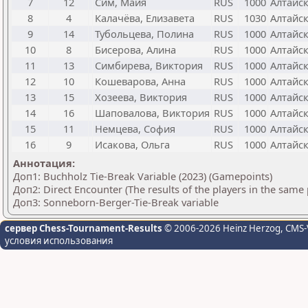
7
12
Сим, Майя
RUS
1000
Алтайс
8
4
Калачёва, Елизавета
RUS
1030
Алтайс
9
14
Тубольцева, Полина
RUS
1000
Алтайс
10
8
Бисерова, Алина
RUS
1000
Алтайс
11
13
Симбирева, Виктория
RUS
1000
Алтайс
12
10
Кошеварова, Анна
RUS
1000
Алтайс
13
15
Хозеева, Виктория
RUS
1000
Алтайс
14
16
Шаповалова, Виктория
RUS
1000
Алтайс
15
11
Немцева, София
RUS
1000
Алтайс
16
9
Исакова, Ольга
RUS
1000
Алтайс
Аннотация:
Доп1: Buchholz Tie-Break Variable (2023) (Gamepoints)
Доп2: Direct Encounter (The results of the players in the same
Доп3: Sonneborn-Berger-Tie-Break variable
сервер Chess-Tournament-Results
© 2006-2026 Heinz Herzog
, CMS-
условия использования