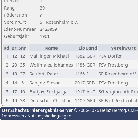
Punkte
1
Rang
39
Föderation
?
Verein/Ort
SF Rosenheim e.V.
Ident-Nummer
2423859
Geburtsjahr
1961
Rd.
Br.
Snr
Name
Elo
Land
Verein/Ort
1
12
12
Maillinger, Michael
1882
GER
PSV Dorfen
2
20
35
Wolfmaier, Johannes
1186
GER
TSV Trostberg
3
18
37
Seufert, Peter
1166
?
SF Rosenheim e.V.
4
14
6
Sabljov, Stevan
2017
SRB
TSV Trostberg
5
17
10
Budjav, Enkhjargal
1917
AUT
SG Vogtareuth-Pru
6
19
38
Deutscher, Christian
1109
GER
SF Bad Reichenhal
Der Schachturnier-Ergebnis-Server
© 2006-2026 Heinz Herzog
, CMS
Impressum / Nutzungsbedingungen