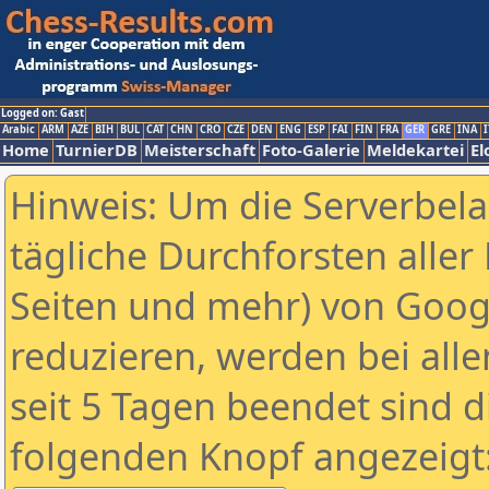
Logged on: Gast
Arabic
ARM
AZE
BIH
BUL
CAT
CHN
CRO
CZE
DEN
ENG
ESP
FAI
FIN
FRA
GER
GRE
INA
I
Home
TurnierDB
Meisterschaft
Foto-Galerie
Meldekartei
El
Hinweis: Um die Serverbel
tägliche Durchforsten aller 
Seiten und mehr) von Goog
reduzieren, werden bei alle
seit 5 Tagen beendet sind d
folgenden Knopf angezeigt