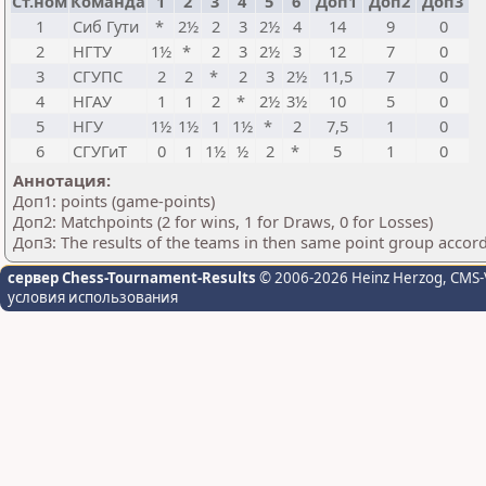
Ст.ном
Команда
1
2
3
4
5
6
Доп1
Доп2
Доп3
1
Сиб Гути
*
2½
2
3
2½
4
14
9
0
2
НГТУ
1½
*
2
3
2½
3
12
7
0
3
СГУПС
2
2
*
2
3
2½
11,5
7
0
4
НГАУ
1
1
2
*
2½
3½
10
5
0
5
НГУ
1½
1½
1
1½
*
2
7,5
1
0
6
СГУГиТ
0
1
1½
½
2
*
5
1
0
Аннотация:
Доп1: points (game-points)
Доп2: Matchpoints (2 for wins, 1 for Draws, 0 for Losses)
Доп3: The results of the teams in then same point group accor
сервер Chess-Tournament-Results
© 2006-2026 Heinz Herzog
, CMS-
условия использования