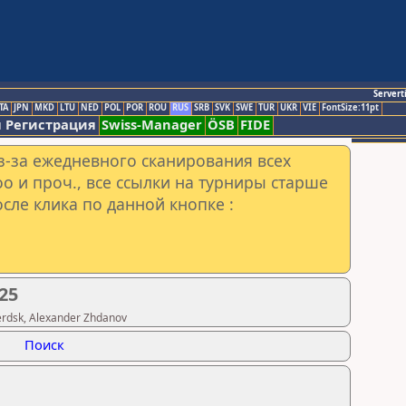
Servert
TA
JPN
MKD
LTU
NED
POL
POR
ROU
RUS
SRB
SVK
SWE
TUR
UKR
VIE
FontSize:11pt
 Регистрация
Swiss-Manager
ÖSB
FIDE
з-за ежедневного сканирования всех
o и проч., все ссылки на турниры старше
сле клика по данной кнопке :
25
rdsk, Alexander Zhdanov
Поиск