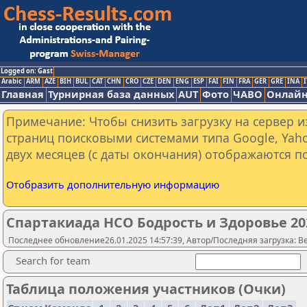
Logged on: Gast
Arabic
ARM
AZE
BIH
BUL
CAT
CHN
CRO
CZE
DEN
ENG
ESP
FAI
FIN
FRA
GER
GRE
INA
I
Главная
Турнирная база данных
AUT
Фото
ЧАВО
Онлайн
Примечание: Чтобы снизить загрузку на сервер и
страниц поисковыми системами типа Google, Yaho
двух месяцев (с даты окончания) отображаются по
Отобразить дополнительную информацию
Спартакиада НСО Бодрость и Здоровье 20
Последнее обновление26.01.2025 14:57:39, Автор/Последняя загрузка: Be
Search for team
Таблица положения участников (Очки)