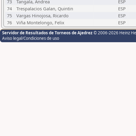
73
Tangala, Andrea
ESP
74
Trespalacios Galan, Quintin
ESP
75
Vargas Hinojosa, Ricardo
ESP
76
Viña Montelongo, Felix
ESP
Servidor de Resultados de Torneos de Ajedrez
© 2006-2026 Heinz H
Aviso legal/Condiciones de uso