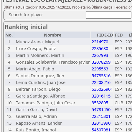
Última actualización10.05.2025 16:28:23, Propietario/Última carga: Federació
Search for player
Ranking inicial
No.
Nombre
FIDE-ID
FED
E
1
Munoz Arana, Miguel
2214970
ESP
20
2
Irure Crespo, Egoitz
2285630
ESP
19
3
Martin Molinero, Martin
2267993
ESP
19
4
Gonzalez Solabarria, Francisco Javier
32078269
ESP
19
5
Marin Abajo, Pablo
2295563
ESP
19
6
Santos Dominguez, Iker
54785316
ESP
18
7
Lema Cundins, Juan Jose
22208216
ESP
18
8
Beltran Farpon, Diego
535026901
ESP
18
9
Garcia Santiago, Alfonso
32016115
ESP
17
10
Tamames Pantoja, Julio Cesar
3532895
CUB
17
11
Garcia Garcia, David
54781450
ESP
17
12
Guerra Malo, Adrian
22215301
ESP
17
13
Raposo Arranz, Lander
32013990
ESP
17
14
Ruiz Bonito, Imanol
54507081
ESP
16