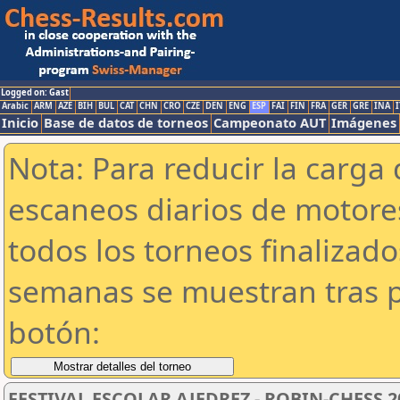
Logged on: Gast
Arabic
ARM
AZE
BIH
BUL
CAT
CHN
CRO
CZE
DEN
ENG
ESP
FAI
FIN
FRA
GER
GRE
INA
I
Inicio
Base de datos de torneos
Campeonato AUT
Imágenes
Nota: Para reducir la carga 
escaneos diarios de motor
todos los torneos finalizad
semanas se muestran tras p
botón:
FESTIVAL ESCOLAR AJEDREZ - ROBIN-CHESS 