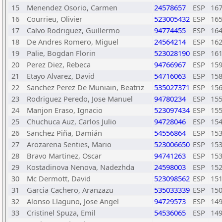
15
Menendez Osorio, Carmen
24578657
ESP
16
16
Courrieu, Olivier
523005432
ESP
16
17
Calvo Rodriguez, Guillermo
94774455
ESP
16
18
De Andres Romero, Miguel
24564214
ESP
16
19
Palie, Bogdan Florin
523028190
ESP
16
20
Perez Diez, Rebeca
94766967
ESP
15
21
Etayo Alvarez, David
54716063
ESP
15
22
Sanchez Perez De Muniain, Beatriz
535027371
ESP
15
23
Rodriguez Peredo, Jose Manuel
94780234
ESP
15
24
Manjon Eraso, Ignacio
523097434
ESP
15
25
Chuchuca Auz, Carlos Julio
94728046
ESP
15
26
Sanchez Piña, Damián
54556864
ESP
15
27
Arozarena Senties, Mario
523006650
ESP
15
28
Bravo Martinez, Oscar
94741263
ESP
15
29
Kostadinova Nenova, Nadezhda
24598003
ESP
15
30
Mc Dermott, David
523098562
ESP
15
31
Garcia Cachero, Aranzazu
535033339
ESP
15
32
Alonso Llaguno, Jose Angel
94729573
ESP
14
33
Cristinel Spuza, Emil
54536065
ESP
14