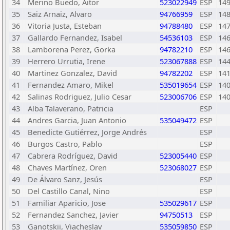
34
Merino Buedo, Aitor
523022949
ESP
14
35
Saiz Arnaiz, Alvaro
94766959
ESP
14
36
Vitoria Justa, Esteban
94788480
ESP
14
37
Gallardo Fernandez, Isabel
54536103
ESP
14
38
Lamborena Perez, Gorka
94782210
ESP
14
39
Herrero Urrutia, Irene
523067888
ESP
14
40
Martinez Gonzalez, David
94782202
ESP
14
41
Fernandez Amaro, Mikel
535019654
ESP
14
42
Salinas Rodriguez, Julio Cesar
523006706
ESP
14
43
Alba Talaverano, Patricia
ESP
44
Andres Garcia, Juan Antonio
535049472
ESP
45
Benedicte Gutiérrez, Jorge Andrés
ESP
46
Burgos Castro, Pablo
ESP
47
Cabrera Rodríguez, David
523005440
ESP
48
Chaves Martínez, Oren
523068027
ESP
49
De Álvaro Sanz, Jesús
ESP
50
Del Castillo Canal, Nino
ESP
51
Familiar Aparicio, Jose
535029617
ESP
52
Fernandez Sanchez, Javier
94750513
ESP
53
Ganotskii, Viacheslav
535059850
ESP