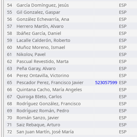
54
García Domínguez, Jesús
ESP
55
Gil Gonzalez, Gaspar
ESP
56
González Echevarría, Ana
ESP
57
Herrero Martín, Alvaro
ESP
58
Ibáñez García, Daniel
ESP
59
Lacalle Calderón, Roberto
ESP
60
Muñoz Moreno, Ismael
ESP
61
Nikolov, Pavel
ESP
62
Pascual Revestido, Marta
ESP
63
Peña Garay, Alvaro
ESP
64
Perez Ontavilla, Victorino
ESP
65
Pescador Perez, Francisco Javier
523057599
ESP
66
Quintana Cacho, María Angeles
ESP
67
Quiroga BIeto, Carlos
ESP
68
Rodríguez González, Francisco
ESP
69
Rodríguez Román, Pedro
ESP
70
Román Sanzo, Javier
ESP
71
Saiz Rebaque, Arturo
ESP
72
San Juan Martín, José María
ESP