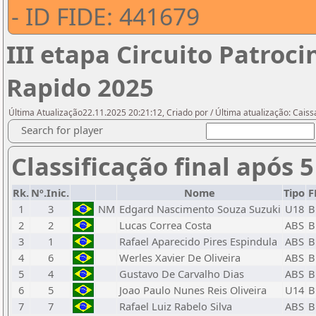
- ID FIDE: 441679
III etapa Circuito Patroc
Rapido 2025
Última Atualização22.11.2025 20:21:12, Criado por / Última atualização: Cais
Search for player
Classificação final após 
Rk.
Nº.Inic.
Nome
Tipo
F
1
3
NM
Edgard Nascimento Souza Suzuki
U18
B
2
2
Lucas Correa Costa
ABS
B
3
1
Rafael Aparecido Pires Espindula
ABS
B
4
6
Werles Xavier De Oliveira
ABS
B
5
4
Gustavo De Carvalho Dias
ABS
B
6
5
Joao Paulo Nunes Reis Oliveira
U14
B
7
7
Rafael Luiz Rabelo Silva
ABS
B