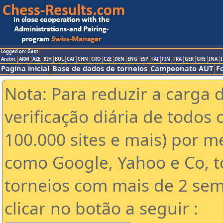
Logged on: Gast
Arabic
ARM
AZE
BIH
BUL
CAT
CHN
CRO
CZE
DEN
ENG
ESP
FAI
FIN
FRA
GER
GRE
INA
I
Pagina inicial
Base de dados de torneios
Campeonato AUT
F
Nota: Para reduzir a carga 
verificação diária de todos 
100.000 sites e mais) por 
como Google, Yahoo e Co, t
torneios com mais de 2 sem
clicar no botão a seguir :