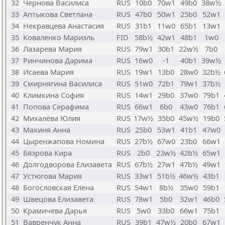
32
Чернова Василиса
RUS
10b0
70w1
49b0
38w½
33
Аптыкова Светлана
RUS
47b0
50w1
25b0
52w1
34
Некравцева Анастасия
RUS
31b1
11w0
65b1
13w1
35
Коваленко Мариэль
FID
58b½
42w1
48b1
1w0
36
Лазарева Мария
RUS
79w1
30b1
22w½
7b0
37
Ринчинова Дарима
RUS
16w0
-1
40b1
39w½
38
Исаева Мария
RUS
19w1
13b0
28w0
32b½
39
Смирнягина Василиса
RUS
51w0
72b1
79w1
37b½
40
Климкина София
RUS
14w1
29b0
37w0
79b1
41
Попова Серафима
RUS
66w1
6b0
43w0
76b1
42
Михалёва Юлия
RUS
17w½
35b0
45w½
19b0
43
Махиня Анна
RUS
25b0
53w1
41b1
47w0
44
Цыренжапова Номина
RUS
27b½
67w0
23b0
66w1
45
Бязрова Кира
RUS
2b0
23w½
42b½
65w1
46
Долгодворова Елизавета
RUS
67b½
27w1
47b½
49w1
47
Устюгова Мария
RUS
33w1
51b½
46w½
43b1
48
Богословская Елена
RUS
54w1
8b½
35w0
59b1
49
Швецова Елизавета
RUS
78w1
5b0
32w1
46b0
50
Крамичева Дарья
RUS
5w0
33b0
66w1
75b1
51
Вавренчук Анна
RUS
39b1
47w½
20b0
67w1