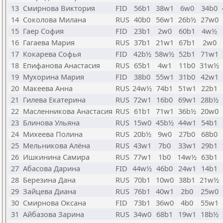
13
Смирнова Виктория
FID
56b1
38w1
6w0
34b0
14
Соколова Милана
RUS
40b0
56w1
26b½
27w0
15
Гаер София
FID
23b1
2w0
60b1
4w½
16
Гагаева Мария
RUS
37b1
21w1
67b1
2w0
17
Кокарева Софья
FID
42b½
58w½
52b1
71w1
18
Епифанова Анастасия
RUS
65b1
4w1
11b0
31w½
19
Мухорина Мария
FID
38b0
55w1
31b0
42w1
20
Макеева Анна
RUS
24w½
74b1
51w1
22b1
21
Гилева Екатерина
RUS
72w1
16b0
69w1
28b½
22
Масленникова Анастасия
RUS
61b1
71w1
36b½
20w0
23
Блинова Ульяна
RUS
15w0
45b½
44w1
54b1
24
Михеева Полина
RUS
20b½
9w0
27b0
68b0
25
Мельникова Алёна
RUS
43w1
7b0
33w1
29b1
26
Ишкинина Самира
RUS
77w1
1b0
14w½
63b1
27
Абасова Дарина
FID
44w½
46b0
24w1
14b1
28
Березина Дана
RUS
70b1
10w0
38b1
21w½
29
Зайцева Диана
RUS
76b1
40w1
2b0
25w0
30
Смирнова Оксана
FID
73b1
36w0
4b0
55w1
31
Айбазова Зарина
RUS
34w0
68b1
19w1
18b½