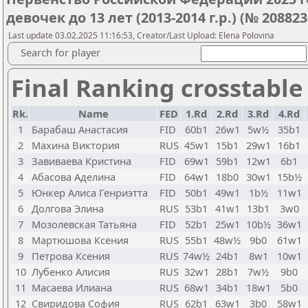
девочек до 13 лет (2013-2014 г.р.) (№ 20882
Last update 03.02.2025 11:16:53, Creator/Last Upload: Elena Polovina
Search for player
Final Ranking crosstable
Rk.
Name
FED
1.Rd
2.Rd
3.Rd
4.Rd
1
Барабаш Анастасия
FID
60b1
26w1
5w½
35b1
2
Махина Виктория
RUS
45w1
15b1
29w1
16b1
3
Завиваева Кристина
FID
69w1
59b1
12w1
6b1
4
Абасова Аделина
FID
64w1
18b0
30w1
15b½
5
Юнкер Алиса Генриэтта
FID
50b1
49w1
1b½
11w1
6
Долгова Элина
RUS
53b1
41w1
13b1
3w0
7
Мозолевская Татьяна
FID
52b1
25w1
10b½
36w1
8
Мартюшова Ксения
RUS
55b1
48w½
9b0
61w1
9
Петрова Ксения
RUS
74w½
24b1
8w1
10w1
10
Лубенко Алисия
RUS
32w1
28b1
7w½
9b0
11
Масаева Илиана
RUS
68w1
34b1
18w1
5b0
12
Свиридова София
RUS
62b1
63w1
3b0
58w1