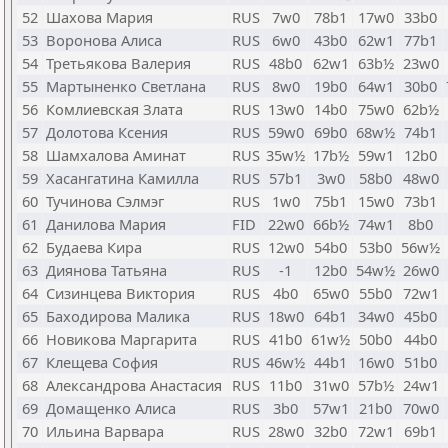
52
Шахова Мария
RUS
7w0
78b1
17w0
33b0
53
Воронова Алиса
RUS
6w0
43b0
62w1
77b1
54
Третьякова Валерия
RUS
48b0
62w1
63b½
23w0
55
Мартыненко Светлана
RUS
8w0
19b0
64w1
30b0
56
Комлиевская Злата
RUS
13w0
14b0
75w0
62b½
57
Долотова Ксения
RUS
59w0
69b0
68w½
74b1
58
Шамхалова Аминат
RUS
35w½
17b½
59w1
12b0
59
Хасангатина Камилла
RUS
57b1
3w0
58b0
48w0
60
Тучинова Сэлмэг
RUS
1w0
75b1
15w0
73b1
61
Данилова Мария
FID
22w0
66b½
74w1
8b0
62
Будаева Кира
RUS
12w0
54b0
53b0
56w½
63
Диянова Татьяна
RUS
-1
12b0
54w½
26w0
64
Сизинцева Виктория
RUS
4b0
65w0
55b0
72w1
65
Баходирова Малика
RUS
18w0
64b1
34w0
45b0
66
Новикова Маргарита
RUS
41b0
61w½
50b0
44b0
67
Клещева София
RUS
46w½
44b1
16w0
51b0
68
Александрова Анастасия
RUS
11b0
31w0
57b½
24w1
69
Домащенко Алиса
RUS
3b0
57w1
21b0
70w0
70
Ильина Варвара
RUS
28w0
32b0
72w1
69b1