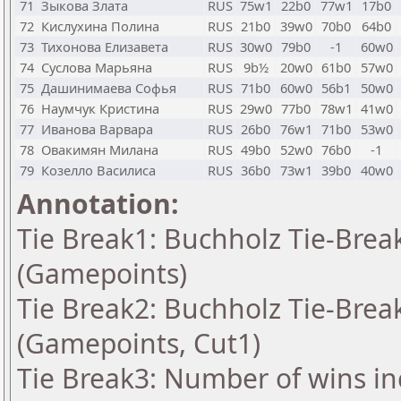
71
Зыкова Злата
RUS
75w1
22b0
77w1
17b0
72
Кислухина Полина
RUS
21b0
39w0
70b0
64b0
73
Тихонова Елизавета
RUS
30w0
79b0
-1
60w0
74
Суслова Марьяна
RUS
9b½
20w0
61b0
57w0
75
Дашинимаева Софья
RUS
71b0
60w0
56b1
50w0
76
Наумчук Кристина
RUS
29w0
77b0
78w1
41w0
77
Иванова Варвара
RUS
26b0
76w1
71b0
53w0
78
Овакимян Милана
RUS
49b0
52w0
76b0
-1
79
Козелло Василиса
RUS
36b0
73w1
39b0
40w0
Annotation:
Tie Break1: Buchholz Tie-Break
(Gamepoints)
Tie Break2: Buchholz Tie-Break
(Gamepoints, Cut1)
Tie Break3: Number of wins in