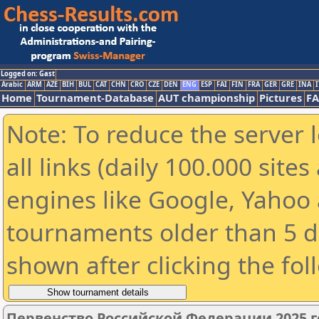
Logged on: Gast
Arabic
ARM
AZE
BIH
BUL
CAT
CHN
CRO
CZE
DEN
ENG
ESP
FAI
FIN
FRA
GER
GRE
INA
I
Home
Tournament-Database
AUT championship
Pictures
F
Note: To reduce the server 
all links (daily 100.000 sit
engines like Google, Yahoo a
tournaments older than 5 d
shown after clicking the fol
Первенство Российской Федерации 2025 