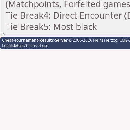
(Matchpoints, Forfeited games
Tie Break4: Direct Encounter (
Tie Break5: Most black
Chess-Tournament-Results-Server
© 2006-2026 Heinz Herzog
, CMS-
Legal details/Terms of use