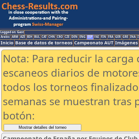
Logged on: Gast
Arabic
ARM
AZE
BIH
BUL
CAT
CHN
CRO
CZE
DEN
ENG
ESP
FAI
FIN
FRA
GER
GRE
INA
I
Inicio
Base de datos de torneos
Campeonato AUT
Imágenes
Nota: Para reducir la carga 
escaneos diarios de motor
todos los torneos finalizad
semanas se muestran tras p
botón:
Campeonato de España por Equipos de Club 