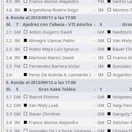
4.5
IM
Franco Alonso Alejandro
-
FM
Santos La
4.6
IM
Argandona Riveiro Inigo
-
IM
Moreno T
4. Ronda el 2013/09/11 a las 17:00
M.
7
Ajedrez con Cabeza - VTI Atocha
-
5
Gros
2.1
GM
Anton Guijarro David
-
GM
Naiditsch
2.2
IM
Almagro Llamas Pablo
-
GM
Van Wely
2.3
IM
Rubio Mejia Luis Ignacio
-
GM
Bauer Chr
2.4
IM
Martinez Martin David
-
IM
Franco A
2.5
FM
Fernandez Barrera Victor
-
IM
Gonzalez 
2.6
Perez De Aranda A. Leonardo I
-
IM
Argandon
5. Ronda el 2013/09/12 a las 17:00
M.
5
Gros Xake Taldea
-
1
C
3.1
GM
Bacrot Etienne
-
GM
Nisipeanu
3.2
GM
Van Wely Loek
-
GM
Negi Par
3.3
GM
Bauer Christian
-
GM
Ganguly 
3.4
IM
Franco Alonso Alejandro
-
GM
Delchev 
3.5
IM
Gonzalez De La Torre Santiago
-
GM
Ubilava E