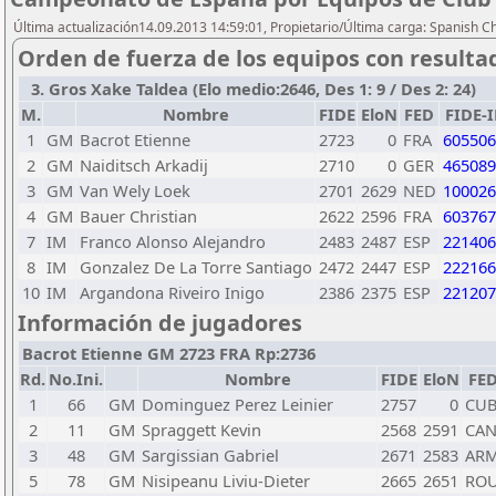
Última actualización14.09.2013 14:59:01, Propietario/Última carga: Spanish C
Orden de fuerza de los equipos con resulta
3. Gros Xake Taldea (Elo medio:2646, Des 1: 9 / Des 2: 24)
M.
Nombre
FIDE
EloN
FED
FIDE-
1
GM
Bacrot Etienne
2723
0
FRA
605506
2
GM
Naiditsch Arkadij
2710
0
GER
465089
3
GM
Van Wely Loek
2701
2629
NED
100026
4
GM
Bauer Christian
2622
2596
FRA
603767
7
IM
Franco Alonso Alejandro
2483
2487
ESP
221406
8
IM
Gonzalez De La Torre Santiago
2472
2447
ESP
222166
10
IM
Argandona Riveiro Inigo
2386
2375
ESP
221207
Información de jugadores
Bacrot Etienne GM 2723 FRA Rp:2736
Rd.
No.Ini.
Nombre
FIDE
EloN
FE
1
66
GM
Dominguez Perez Leinier
2757
0
CU
2
11
GM
Spraggett Kevin
2568
2591
CA
3
48
GM
Sargissian Gabriel
2671
2583
AR
5
78
GM
Nisipeanu Liviu-Dieter
2665
2651
RO