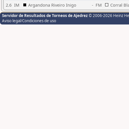
2.6
IM
Argandona Riveiro Inigo
-
FM
Corral Bl
Servidor de Resultados de Torneos de Ajedrez
© 2006-2026 Heinz H
Aviso legal/Condiciones de uso