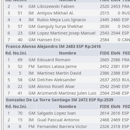
2
14
GM
Libiszewski Fabien
2520
2453
FRA
3
51
IM
Antipov Mikhail Al.
2515
0
RUS
4
4
IM
Rubio Mejia Luis Ignacio
2445
2460
ESP
5
57
GM
Ganguly Surya Shekhar
2630
0
IND
6
23
GM
Lopez Martinez Josep Manuel
2543
2544
ESP
7
40
GM
Hansen Eric
2584
0
CA
Franco Alonso Alejandro IM 2483 ESP Rp:2416
Rd.
No.Ini.
Nombre
FIDE
EloN
FE
1
69
GM
Edouard Romain
2665
2586
FRA
3
52
FM
Santos Latasa Jaime
2452
2381
ESP
4
5
IM
Martinez Martin David
2386
2388
ESP
5
58
GM
Delchev Aleksander
2637
2653
BU
6
22
GM
Alonso Rosell Alvar
2542
2540
ESP
7
41
GM
Arizmendi Martinez Julen Luis
2564
2548
ESP
Gonzalez De La Torre Santiago IM 2472 ESP Rp:2539
Rd.
No.Ini.
Nombre
FIDE
EloN
FE
1
70
GM
Salgado Lopez Ivan
2614
2616
ESP
2
15
IM
Gual Pascual Antonio
2468
2469
ESP
4
8
FM
Fernandez Barrera Victor
2326
2318
ESP