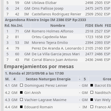
5
59
GM
Ubilava Elizbar
2498
2505
ESP
6
24
GM
Oms Pallisse Josep
2475
2475
ESP
7
42
IM
Castellanos Rodriguez Renier
2509
2502
ESP
Argandona Riveiro Inigo IM 2386 ESP Rp:2333
Rd.
No.Ini.
Nombre
FIDE
EloN
FE
1
71
GM
Romero Holmes Alfonso
2518
2527
ESP
2
81
Orteu Capdevila Max
1723
1658
ESP
3
53
IM
Moreno Tejera Emilio
2394
2393
ESP
4
79
Perez De Aranda A. Leonardo I
2105
2160
ESP
5
60
GM
De La Villa Garcia Jesus Mari
2477
2486
ESP
7
43
FM
Corral Blanco Juan Antonio
2436
2446
ESP
Emparejamientos por mesas
1. Ronda el 2013/09/08 a las 17:00
M.
4
Sestao Naturgas Energia
-
5
Gros
4.1
GM
Dominguez Perez Leinier
-
GM
Bacrot Et
4.2
GM
Giri Anish
-
GM
Naiditsch
4.3
GM
Vachier-Lagrave Maxime
-
GM
Van Wely
4.4
GM
Edouard Romain
-
IM
Franco A