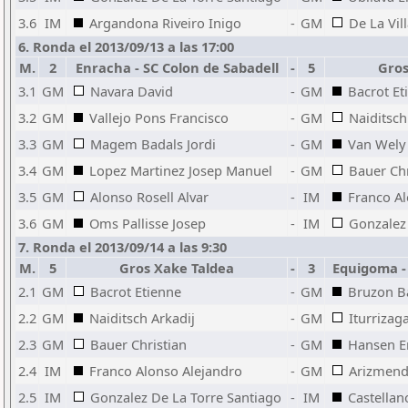
3.6
IM
Argandona Riveiro Inigo
-
GM
De La Vil
6. Ronda el 2013/09/13 a las 17:00
M.
2
Enracha - SC Colon de Sabadell
-
5
Gros
3.1
GM
Navara David
-
GM
Bacrot Et
3.2
GM
Vallejo Pons Francisco
-
GM
Naiditsch
3.3
GM
Magem Badals Jordi
-
GM
Van Wely
3.4
GM
Lopez Martinez Josep Manuel
-
GM
Bauer Chr
3.5
GM
Alonso Rosell Alvar
-
IM
Franco Al
3.6
GM
Oms Pallisse Josep
-
IM
Gonzalez
7. Ronda el 2013/09/14 a las 9:30
M.
5
Gros Xake Taldea
-
3
Equigoma - 
2.1
GM
Bacrot Etienne
-
GM
Bruzon Ba
2.2
GM
Naiditsch Arkadij
-
GM
Iturrizag
2.3
GM
Bauer Christian
-
GM
Hansen E
2.4
IM
Franco Alonso Alejandro
-
GM
Arizmendi
2.5
IM
Gonzalez De La Torre Santiago
-
IM
Castellan