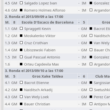
4.5
GM
Salgado Lopez Ivan
-
IM
Gonzalez 
4.6
GM
Romero Holmes Alfonso
-
IM
Argandon
2. Ronda el 2013/09/09 a las 17:00
M.
8
Escola D'Escacs de Barcelona
-
5
Gros
1.1
GM
Spraggett Kevin
-
GM
Bacrot Et
1.2
GM
Moskalenko Viktor
-
GM
Naiditsch
1.3
GM
Cruz Cristhian
-
GM
Van Wely
1.4
GM
Libiszewski Fabien
-
GM
Bauer Chr
1.5
IM
Gual Pascual Antonio
-
IM
Gonzalez 
1.6
Orteu Capdevila Max
-
IM
Argandon
3. Ronda el 2013/09/10 a las 17:00
M.
5
Gros Xake Taldea
-
6
Club Ma
4.1
GM
Bacrot Etienne
-
GM
Sargissia
4.2
GM
Naiditsch Arkadij
-
GM
Svetushk
4.3
GM
Van Wely Loek
-
GM
Perez Ca
4.4
GM
Bauer Christian
-
IM
Antipov M