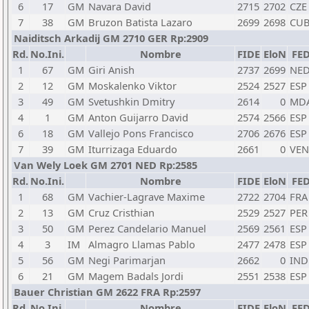
6
17
GM
Navara David
2715
2702
CZE
7
38
GM
Bruzon Batista Lazaro
2699
2698
CU
Naiditsch Arkadij GM 2710 GER Rp:2909
Rd.
No.Ini.
Nombre
FIDE
EloN
FE
1
67
GM
Giri Anish
2737
2699
NE
2
12
GM
Moskalenko Viktor
2524
2527
ESP
3
49
GM
Svetushkin Dmitry
2614
0
MD
4
1
GM
Anton Guijarro David
2574
2566
ESP
6
18
GM
Vallejo Pons Francisco
2706
2676
ESP
7
39
GM
Iturrizaga Eduardo
2661
0
VEN
Van Wely Loek GM 2701 NED Rp:2585
Rd.
No.Ini.
Nombre
FIDE
EloN
FE
1
68
GM
Vachier-Lagrave Maxime
2722
2704
FRA
2
13
GM
Cruz Cristhian
2529
2527
PER
3
50
GM
Perez Candelario Manuel
2569
2561
ESP
4
3
IM
Almagro Llamas Pablo
2477
2478
ESP
5
56
GM
Negi Parimarjan
2662
0
IND
6
21
GM
Magem Badals Jordi
2551
2538
ESP
Bauer Christian GM 2622 FRA Rp:2597
Rd.
No.Ini.
Nombre
FIDE
EloN
FE