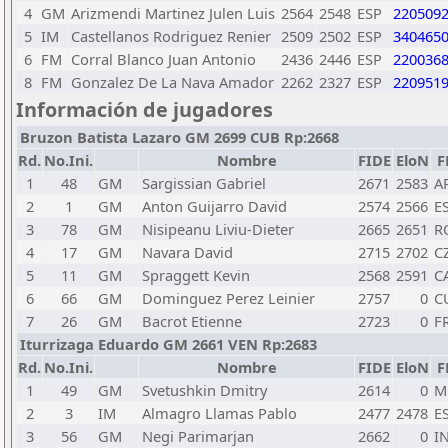
4
GM
Arizmendi Martinez Julen Luis
2564
2548
ESP
220509
5
IM
Castellanos Rodriguez Renier
2509
2502
ESP
340465
6
FM
Corral Blanco Juan Antonio
2436
2446
ESP
220036
8
FM
Gonzalez De La Nava Amador
2262
2327
ESP
220951
Información de jugadores
Bruzon Batista Lazaro GM 2699 CUB Rp:2668
Rd.
No.Ini.
Nombre
FIDE
EloN
F
1
48
GM
Sargissian Gabriel
2671
2583
A
2
1
GM
Anton Guijarro David
2574
2566
E
3
78
GM
Nisipeanu Liviu-Dieter
2665
2651
R
4
17
GM
Navara David
2715
2702
C
5
11
GM
Spraggett Kevin
2568
2591
C
6
66
GM
Dominguez Perez Leinier
2757
0
C
7
26
GM
Bacrot Etienne
2723
0
F
Iturrizaga Eduardo GM 2661 VEN Rp:2683
Rd.
No.Ini.
Nombre
FIDE
EloN
F
1
49
GM
Svetushkin Dmitry
2614
0
M
2
3
IM
Almagro Llamas Pablo
2477
2478
E
3
56
GM
Negi Parimarjan
2662
0
I