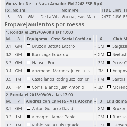
Gonzalez De La Nava Amador FM 2262 ESP Rp:0
Rd.
No.Ini.
Nombre
FIDE
EloN
F
3
60
GM
De La Villa Garcia Jesus Mari
2477
2486
E
Emparejamientos por mesas
1. Ronda el 2013/09/08 a las 17:00
M.
3
Equigoma - Casa Social Católica
-
6
Club 
3.1
GM
Bruzon Batista Lazaro
-
GM
Sargiss
3.2
GM
Iturrizaga Eduardo
-
GM
Svetus
3.3
GM
Hansen Eric
-
GM
Perez 
3.4
GM
Arizmendi Martinez Julen Luis
-
IM
Antipov
3.5
IM
Castellanos Rodriguez Renier
-
FM
Santos 
3.6
FM
Corral Blanco Juan Antonio
-
IM
Moreno
2. Ronda el 2013/09/09 a las 17:00
M.
7
Ajedrez con Cabeza - VTI Atocha
-
3
Equigoma 
3.1
GM
Anton Guijarro David
-
GM
Bruzon 
3.2
IM
Almagro Llamas Pablo
-
GM
Iturriz
3.3
IM
Rubio Mejia Luis Ignacio
-
GM
Hansen 