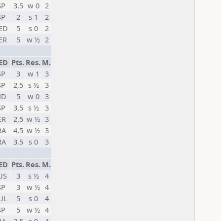
SP
3,5
w 0
2
SP
2
s 1
2
ED
5
s 0
2
ER
5
w ½
2
ED
Pts.
Res.
M.
SP
3
w 1
3
SP
2,5
s ½
3
ND
5
w 0
3
SP
3,5
s ½
3
ER
2,5
w ½
3
RA
4,5
w ½
3
RA
3,5
s 0
3
ED
Pts.
Res.
M.
US
3
s ½
4
SP
3
w ½
4
UL
5
s 0
4
SP
5
w ½
4