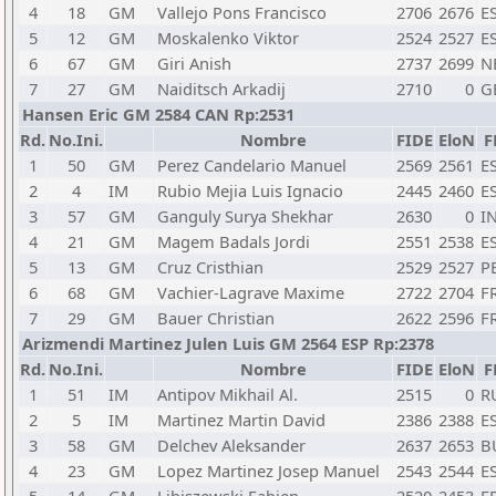
4
18
GM
Vallejo Pons Francisco
2706
2676
E
5
12
GM
Moskalenko Viktor
2524
2527
E
6
67
GM
Giri Anish
2737
2699
N
7
27
GM
Naiditsch Arkadij
2710
0
G
Hansen Eric GM 2584 CAN Rp:2531
Rd.
No.Ini.
Nombre
FIDE
EloN
F
1
50
GM
Perez Candelario Manuel
2569
2561
E
2
4
IM
Rubio Mejia Luis Ignacio
2445
2460
E
3
57
GM
Ganguly Surya Shekhar
2630
0
I
4
21
GM
Magem Badals Jordi
2551
2538
E
5
13
GM
Cruz Cristhian
2529
2527
P
6
68
GM
Vachier-Lagrave Maxime
2722
2704
F
7
29
GM
Bauer Christian
2622
2596
F
Arizmendi Martinez Julen Luis GM 2564 ESP Rp:2378
Rd.
No.Ini.
Nombre
FIDE
EloN
F
1
51
IM
Antipov Mikhail Al.
2515
0
R
2
5
IM
Martinez Martin David
2386
2388
E
3
58
GM
Delchev Aleksander
2637
2653
B
4
23
GM
Lopez Martinez Josep Manuel
2543
2544
E