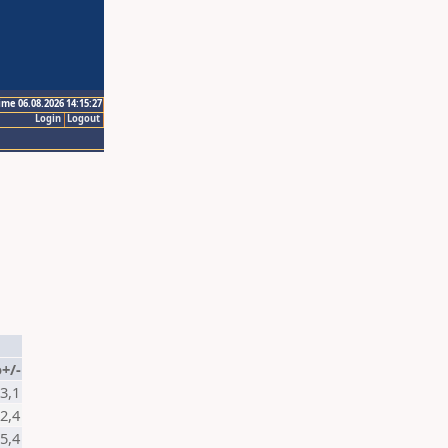
ime 06.08.2026 14:15:27
Login
Logout
o+/-
-3,1
2,4
-5,4