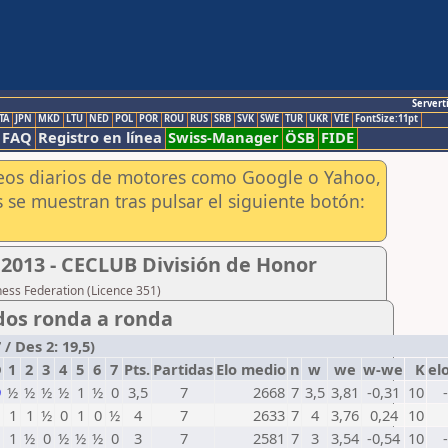
Servert
TA
JPN
MKD
LTU
NED
POL
POR
ROU
RUS
SRB
SVK
SWE
TUR
UKR
VIE
FontSize:11pt
FAQ
Registro en línea
Swiss-Manager
ÖSB
FIDE
aneos diarios de motores como Google o Yahoo,
 se muestran tras pulsar el siguiente botón:
2013 - CECLUB División de Honor
hess Federation (Licence 351)
dos ronda a ronda
/ Des 2: 19,5)
D
1
2
3
4
5
6
7
Pts.
Partidas
Elo medio
n
w
we
w-we
K
el
9
½
½
½
½
1
½
0
3,5
7
2668
7
3,5
3,81
-0,31
10
1
1
1
½
0
1
0
½
4
7
2633
7
4
3,76
0,24
10
1
1
½
0
½
½
½
0
3
7
2581
7
3
3,54
-0,54
10