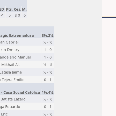
ED
Pts.
Res.
M.
SP
5
s 0
6
Magic Extremadura
3½:2½
ian Gabriel
½ - ½
hkin Dmitry
1 - 0
Candelario Manuel
1 - 0
 Mikhail Al.
½ - ½
Latasa Jaime
½ - ½
 Tejera Emilio
0 - 1
- Casa Social Católica
1½:4½
Batista Lazaro
½ - ½
aga Eduardo
0 - 1
Eric
½ - ½