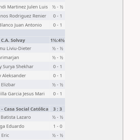
di Martinez Julen Luis
½ - ½
anos Rodriguez Renier
0 - 1
Blanco Juan Antonio
0 - 1
C.A. Solvay
1½:4½
nu Liviu-Dieter
½ - ½
arimarjan
½ - ½
y Surya Shekhar
0 - 1
v Aleksander
0 - 1
 Elizbar
½ - ½
illa Garcia Jesus Mari
0 - 1
- Casa Social Católica
3 : 3
Batista Lazaro
½ - ½
aga Eduardo
1 - 0
Eric
½ - ½