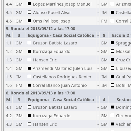
4.4
GM
Lopez Martinez Josep Manuel
-
GM
Arizmen
4.5
GM
Alonso Rosell Alvar
-
IM
Castell
4.6
GM
Oms Pallisse Josep
-
FM
Corral 
5. Ronda el 2013/09/12 a las 17:00
M.
3
Equigoma - Casa Social Católica
-
8
Escola D
1.1
GM
Bruzon Batista Lazaro
-
GM
Spragge
1.2
GM
Iturrizaga Eduardo
-
GM
Moskal
1.3
GM
Hansen Eric
-
GM
Cruz Cr
1.4
GM
Arizmendi Martinez Julen Luis
-
GM
Libisze
1.5
IM
Castellanos Rodriguez Renier
-
IM
Gual Pa
1.6
FM
Corral Blanco Juan Antonio
-
IM
Bofill 
6. Ronda el 2013/09/13 a las 17:00
M.
3
Equigoma - Casa Social Católica
-
4
Sestao
4.1
GM
Bruzon Batista Lazaro
-
GM
Doming
4.2
GM
Iturrizaga Eduardo
-
GM
Giri An
4.3
GM
Hansen Eric
-
GM
Vachie