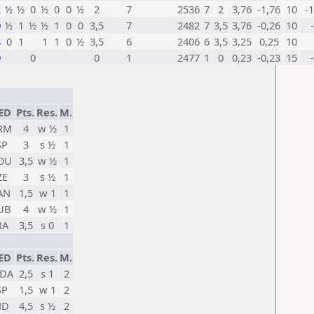
2
½
½
0
½
0
0
½
2
7
2536
7
2
3,76
-1,76
10
-
0
½
1
½
½
1
0
0
3,5
7
2482
7
3,5
3,76
-0,26
10
8
0
1
1
1
0
½
3,5
6
2406
6
3,5
3,25
0,25
10
9
0
0
1
2477
1
0
0,23
-0,23
15
ED
Pts.
Res.
M.
RM
4
w ½
1
SP
3
s ½
1
OU
3,5
w ½
1
ZE
3
s ½
1
AN
1,5
w 1
1
UB
4
w ½
1
RA
3,5
s 0
1
ED
Pts.
Res.
M.
DA
2,5
s 1
2
SP
1,5
w 1
2
ND
4,5
s ½
2