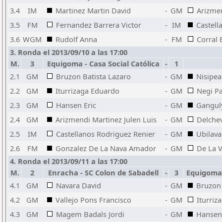
3.4
IM
Martinez Martin David
-
GM
Arizmen
3.5
FM
Fernandez Barrera Victor
-
IM
Castell
3.6
WGM
Rudolf Anna
-
FM
Corral 
3. Ronda el 2013/09/10 a las 17:00
M.
3
Equigoma - Casa Social Católica
-
1
2.1
GM
Bruzon Batista Lazaro
-
GM
Nisipea
2.2
GM
Iturrizaga Eduardo
-
GM
Negi P
2.3
GM
Hansen Eric
-
GM
Gangul
2.4
GM
Arizmendi Martinez Julen Luis
-
GM
Delche
2.5
IM
Castellanos Rodriguez Renier
-
GM
Ubilava
2.6
FM
Gonzalez De La Nava Amador
-
GM
De La V
4. Ronda el 2013/09/11 a las 17:00
M.
2
Enracha - SC Colon de Sabadell
-
3
Equigoma 
4.1
GM
Navara David
-
GM
Bruzon 
4.2
GM
Vallejo Pons Francisco
-
GM
Iturriz
4.3
GM
Magem Badals Jordi
-
GM
Hansen 