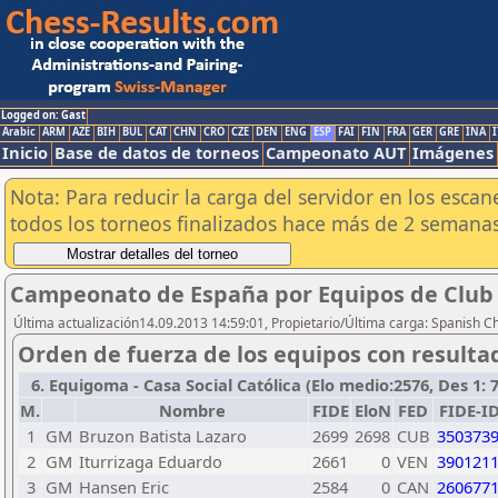
Logged on: Gast
Arabic
ARM
AZE
BIH
BUL
CAT
CHN
CRO
CZE
DEN
ENG
ESP
FAI
FIN
FRA
GER
GRE
INA
I
Inicio
Base de datos de torneos
Campeonato AUT
Imágenes
Nota: Para reducir la carga del servidor en los esc
todos los torneos finalizados hace más de 2 semanas
Campeonato de España por Equipos de Club 
Última actualización14.09.2013 14:59:01, Propietario/Última carga: Spanish C
Orden de fuerza de los equipos con resulta
6. Equigoma - Casa Social Católica (Elo medio:2576, Des 1: 7 
M.
Nombre
FIDE
EloN
FED
FIDE-I
1
GM
Bruzon Batista Lazaro
2699
2698
CUB
350373
2
GM
Iturrizaga Eduardo
2661
0
VEN
390121
3
GM
Hansen Eric
2584
0
CAN
260677