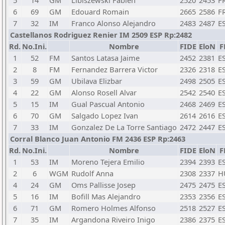
5
14
GM
Libiszewski Fabien
2520
2453
F
6
69
GM
Edouard Romain
2665
2586
F
7
32
IM
Franco Alonso Alejandro
2483
2487
E
Castellanos Rodriguez Renier IM 2509 ESP Rp:2482
Rd.
No.Ini.
Nombre
FIDE
EloN
F
1
52
FM
Santos Latasa Jaime
2452
2381
E
2
8
FM
Fernandez Barrera Victor
2326
2318
E
3
59
GM
Ubilava Elizbar
2498
2505
E
4
22
GM
Alonso Rosell Alvar
2542
2540
E
5
15
IM
Gual Pascual Antonio
2468
2469
E
6
70
GM
Salgado Lopez Ivan
2614
2616
E
7
33
IM
Gonzalez De La Torre Santiago
2472
2447
E
Corral Blanco Juan Antonio FM 2436 ESP Rp:2463
Rd.
No.Ini.
Nombre
FIDE
EloN
F
1
53
IM
Moreno Tejera Emilio
2394
2393
E
2
6
WGM
Rudolf Anna
2308
2337
H
4
24
GM
Oms Pallisse Josep
2475
2475
E
5
16
IM
Bofill Mas Alejandro
2353
2356
E
6
71
GM
Romero Holmes Alfonso
2518
2527
E
7
35
IM
Argandona Riveiro Inigo
2386
2375
E