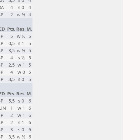
RA
3,5
s 0
4
RA
4
s 0
4
SP
2
w ½
4
ED
Pts.
Res.
M.
SP
5
w ½
5
SP
0,5
s 1
5
SP
3,5
w ½
5
SP
4
s ½
5
SP
2,5
w 1
5
SP
4
w 0
5
SP
3,5
s 0
5
ED
Pts.
Res.
M.
SP
5,5
s 0
6
UN
1
w 1
6
SP
2
w 1
6
SP
2
s 1
6
SP
3
s 0
6
SP
3,5
w ½
6